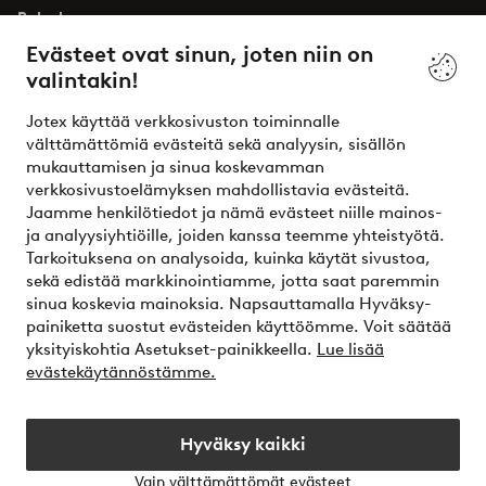
Palvelumme
Evästeet ovat sinun, joten niin on
valintakin!
Ehdot
Jotex käyttää verkkosivuston toiminnalle
Ystävät
välttämättömiä evästeitä sekä analyysin, sisällön
mukauttamisen ja sinua koskevamman
verkkosivustoelämyksen mahdollistavia evästeitä.
Jaamme henkilötiedot ja nämä evästeet niille mainos-
Turvalliset maksut – maksa nyt tai erissä
ja analyysiyhtiöille, joiden kanssa teemme yhteistyötä.
Tarkoituksena on analysoida, kuinka käytät sivustoa,
Haluatko tietää
lisää maksuvaihtoehdoistamme
?
sekä edistää markkinointiamme, jotta saat paremmin
elpy
sinua koskevia mainoksia. Napsauttamalla Hyväksy-
painiketta suostut evästeiden käyttöömme. Voit säätää
yksityiskohtia Asetukset-painikkeella.
Lue lisää
evästekäytännöstämme.
Suomi - Valitse maa
Hyväksy kaikki
Instagram
Facebook
Vain välttämättömät evästeet