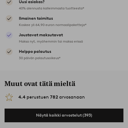
Uusi asiakas?
40% alennusta kalleimmasta tuotteesta*
Ilmainen toimitus
Koskee yli 64,90 euron normaalipaketteja*
Joustavat maksutavat
Maksa nyt, myöhemmin tai maksa erissä
Helppo palautus
30 päivän palautusoikeus*
Muut ovat tätä mieltä
4.4
perustuen
782
arvosanaan
Näytä kaikki arvostelut (393)