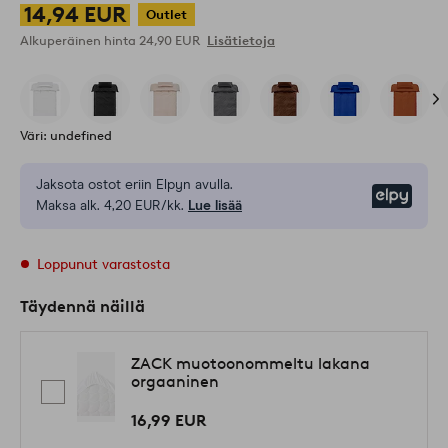
14,94 EUR
Outlet
Alkuperäinen hinta
24,90 EUR
Lisätietoja
Väri: undefined
Jaksota ostot eriin Elpyn avulla.
Elpy
Maksa alk. 4,20 EUR/kk.
Lue lisää
Loppunut varastosta
Täydennä näillä
ZACK muotoonommeltu lakana
orgaaninen
16,99 EUR