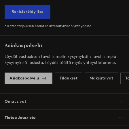
Rekisteröidy itse
* Katso tarjouksen ehdot rekisteröitymisen yhteydessä
Asiakaspalvelu
Löydät vastauksen tavallisimpiin kysymyksiin Tavallisimpia
kysymyksiä -osiosta. Löydät täältä myös yhteystietomme.
Asiakaspalvelu
Tilaukset
Maksutavat
T
Omat sivut
Tietoa Jotexista