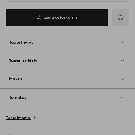
Lisää ostoskoriin
Lisää
suosikkeih
Tuotetiedot
Tuote-erittely
Maksu
Toimitus
Tuoteilmoitus