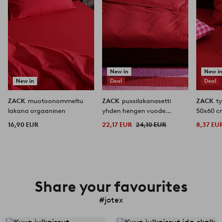
New in
New i
New in
Deal
Deal
ZACK
muotoonommeltu
ZACK
pussilakanasetti
ZACK
t
lakana orgaaninen
yhden hengen vuode
50x60 c
orgaaninen
16,90 EUR
22,17 EUR
24,10 EUR
8,37 EU
Share your favourites
#jotex