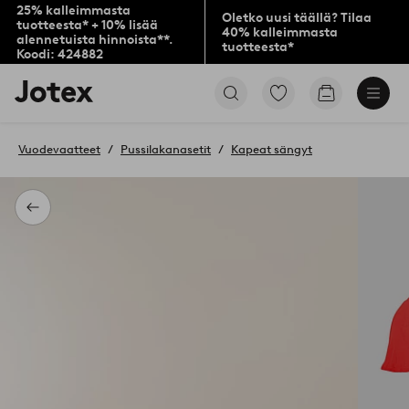
25% kalleimmasta
Oletko uusi täällä? Tilaa
tuotteesta* + 10% lisää
40% kalleimmasta
alennetuista hinnoista**.
tuotteesta*
Koodi: 424882
Jotex-
Siirry
Siirry
logo
merkittyihin
ostoskoriin
–
suosikkituotteisiin
siirry
Vuodevaatteet
Pussilakanasetit
Kapeat sängyt
aloitussivulle
Takaisin