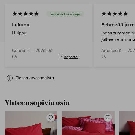
Vahvistettu ostaja
Lakana
Pehmeää ja m
Huippu
Ihana tumman rus
jälkeen ensimmä
karheita, mutta
Carina H —
2026-06-
Amanda K —
202
jälkeen kangas 
05
25
Raportoi
pehmeäksi sillä 
Suosittelen!
Tietoa arvosanoista
Yhteensopivia osia
Lisää
Lisää
suosikkeihin
suosikkeihin