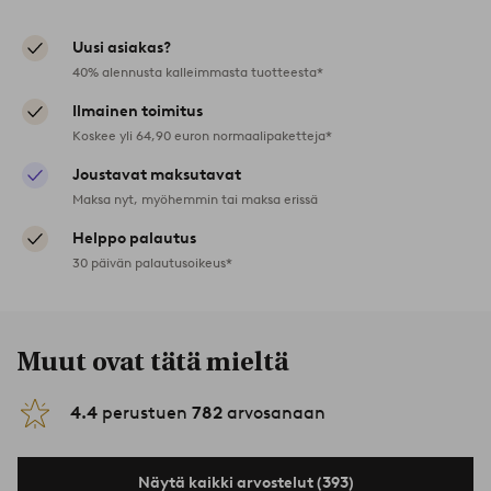
Uusi asiakas?
40% alennusta kalleimmasta tuotteesta*
Ilmainen toimitus
Koskee yli 64,90 euron normaalipaketteja*
Joustavat maksutavat
Maksa nyt, myöhemmin tai maksa erissä
Helppo palautus
30 päivän palautusoikeus*
Muut ovat tätä mieltä
4.4
perustuen
782
arvosanaan
Näytä kaikki arvostelut (393)