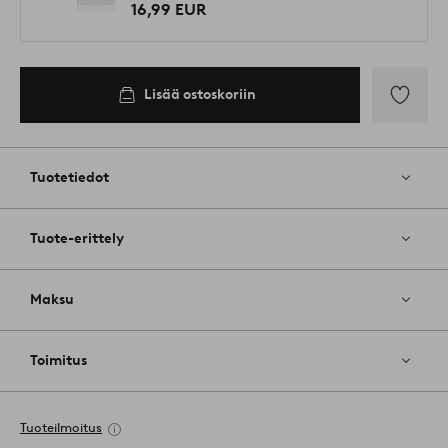
16,99 EUR
Lisää ostoskoriin
Lisää
suosikkeih
Tuotetiedot
Tuote-erittely
Maksu
Toimitus
Tuoteilmoitus