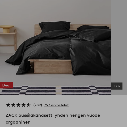
Deal
1
/
3
782
393 arvostelut
ZACK pussilakanasetti yhden hengen vuode
orgaaninen