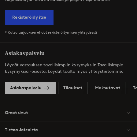
Rekisteröidy itse
* Katso tarjouksen ehdot rekisteröitymisen yhteydessä
Asiakaspalvelu
Löydät vastauksen tavallisimpiin kysymyksiin Tavallisimpia
kysymyksiä -osiosta. Löydät täältä myös yhteystietomme.
Asiakaspalvelu
Tilaukset
Maksutavat
T
Omat sivut
Tietoa Jotexista