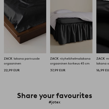
ZACK
lakana parivuode
ZACK
röyhelöhelmalakana
ZACK
m
orgaaninen
orgaaninen korkeus 45 cm
lakana 
22,99 EUR
37,99 EUR
16,99 E
Share your favourites
#jotex