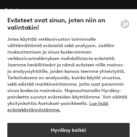
Palvelumme
Evästeet ovat sinun, joten niin on
valintakin!
Ehdot
Jotex käyttää verkkosivuston toiminnalle
Ystävät
välttämättömiä evästeitä sekä analyysin, sisällön
mukauttamisen ja sinua koskevamman
verkkosivustoelämyksen mahdollistavia evästeitä.
Jaamme henkilötiedot ja nämä evästeet niille mainos-
Turvalliset maksut – maksa nyt tai erissä
ja analyysiyhtiöille, joiden kanssa teemme yhteistyötä.
Tarkoituksena on analysoida, kuinka käytät sivustoa,
Haluatko tietää
lisää maksuvaihtoehdoistamme
?
sekä edistää markkinointiamme, jotta saat paremmin
elpy
sinua koskevia mainoksia. Napsauttamalla Hyväksy-
painiketta suostut evästeiden käyttöömme. Voit säätää
yksityiskohtia Asetukset-painikkeella.
Lue lisää
evästekäytännöstämme.
Suomi - Valitse maa
Hyväksy kaikki
Instagram
Facebook