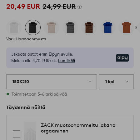
20,49 EUR
24,99 EUR
Väri: Harmaanmusta
Jaksota ostot eriin Elpyn avulla.
Elpy
Maksa alk. 4,70 EUR/kk.
Lue lisää
150X210
1 kpl
Varastossa
Toimitetaan 3-6 arkipäivää
Täydennä näillä
ZACK muotoonommeltu lakana
orgaaninen