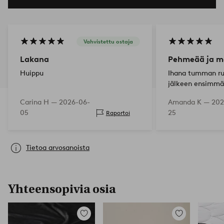
Vahvistettu ostaja
Lakana
Pehmeää ja m
Huippu
Ihana tumman rus
jälkeen ensimmä
karheita, mutta
Carina H —
2026-06-
Amanda K —
202
jälkeen kangas 
05
25
Raportoi
pehmeäksi sillä 
Suosittelen!
Tietoa arvosanoista
Yhteensopivia osia
Lisää
Lisää
suosikkeihin
suosikkeihin