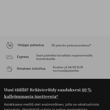
Helppo palautus
30 päivän palautusoikeus*
Saat pakettisi tavallista nopeammalla
Express
toimituksella
Koskee yli 64,90 EUR
Ilmainen toimitus
normaalipakettia
Uusi täällä? Rekisteröidy saadaksesi
40 %
kalleimmasta tuotteesta*
Asiakkaana meillä olet ensimmäinen, jolla on eksklusiivisia
tarjouksia, jännittäviä uutisia ja paljon inspiraatiota.