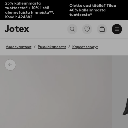
25% kalleimmasta
Oletko uusi täällä? Tilaa
tuotteesta* + 10% lisää
40% kalleimmasta
alennetuista hinnoista**.
tuotteesta*
Koodi: 424882
Jotex-
Siirry
Siirry
logo
merkittyihin
ostoskoriin
–
suosikkituotteisiin
siirry
Vuodevaatteet
Pussilakanasetit
Kapeat sängyt
aloitussivulle
Takaisin