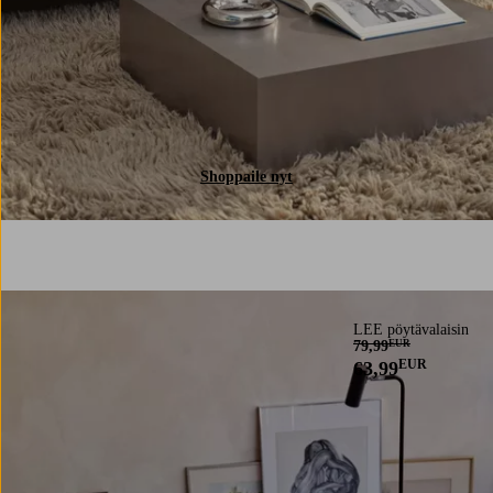
Shoppaile nyt
LEE pöytävalaisin
79,99
EUR
EUR
63,99