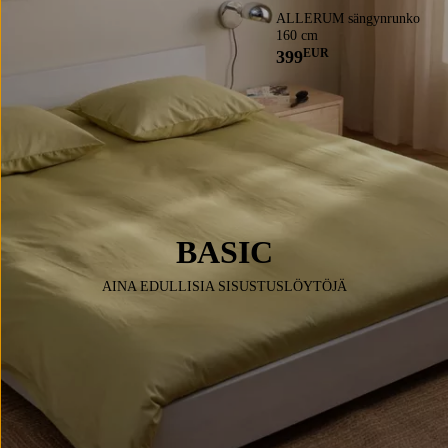
ALLERUM sängynrunko
160 cm
EUR
399
BASIC
AINA EDULLISIA SISUSTUSLÖYTÖJÄ