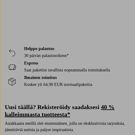
Ruokapöydät
Sivupöydät & pikkupöydät
Pyyhkeet
Nojatuolit
Isot kylpypyyhkeet
Valaisimet
Ulkokalusteet
Pimennysverhot
Lounge-kalusteet
Ulkovalaisimet
Pellavaverhot
Helppo palautus
30 päivän palautusoikeus*
Express
Saat pakettisi tavallista nopeammalla toimituksella
Ilmainen toimitus
Koskee yli 64,90 EUR normaalipakettia
Uusi täällä? Rekisteröidy saadaksesi
40 %
kalleimmasta tuotteesta*
Asiakkaana meillä olet ensimmäinen, jolla on eksklusiivisia tarjouksia,
jännittäviä uutisia ja paljon inspiraatiota.