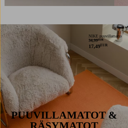
NIKE puuvillamatto
34,99
EUR
EUR
17,49
PUUVILLAMATOT &
RÄSYMATOT