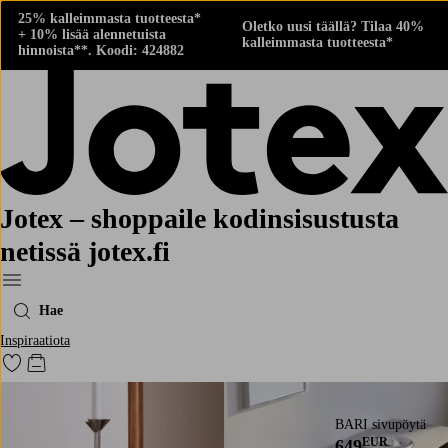
25% kalleimmasta tuotteesta*
Oletko uusi täällä? Tilaa 40%
+ 10% lisää alennetuista
kalleimmasta tuotteesta*
hinnoista**. Koodi: 424882
Jotex – shoppaile kodinsisustusta
netissä jotex.fi
Menu
Hae
Inspiraatiota
Siirry merkittyihin suosikkituotteisiin
Siirry ostoskoriin
BARI sivupöytä
EUR
649