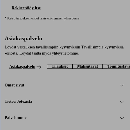
Rekisteröidy itse
* Katso tarjouksen ehdot rekisteröitymisen yhteydessä
Asiakaspalvelu
Löydät vastauksen tavallisimpiin kysymyksiin Tavallisimpia kysymyksiä
-osiosta. Löydät täältä myös yhteystietomme.
Tilaukset
Maksutavat
Toimitustava
Asiakaspalvelu
Omat sivut
Tietoa Jotexista
Palvelumme