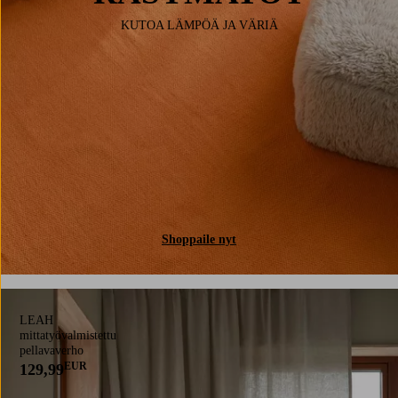
KUTOA LÄMPÖÄ JA VÄRIÄ
Shoppaile nyt
LEAH
mittatyövalmistettu
pellavaverho
EUR
129,99