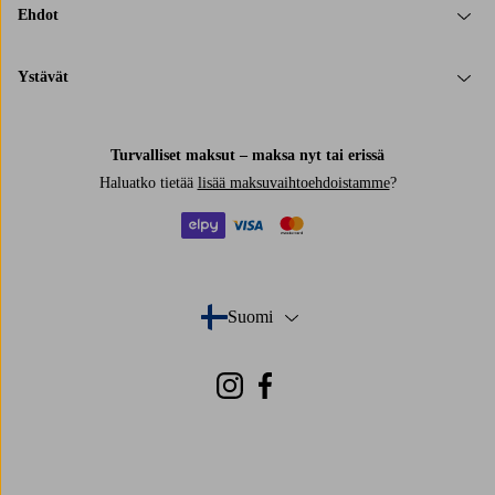
Ehdot
Ystävät
Turvalliset maksut – maksa nyt tai erissä
Haluatko tietää
lisää maksuvaihtoehdoistamme
?
elpy
visa
mastercard
Suomi
- Valitse maa
Instagram
Facebook