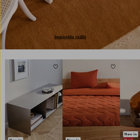
Inspiroidu täällä
Lisää suosikkeihin
Lisää suosikke
150X260
180X260
260X260
New in
New in
New in
Deal