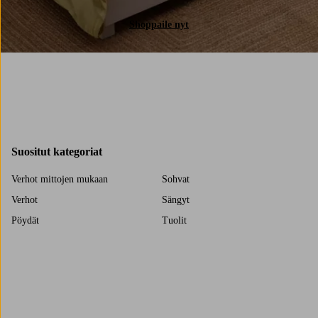
Shoppaile nyt
Suositut kategoriat
Verhot mittojen mukaan
Sohvat
Verhot
Sängyt
Pöydät
Tuolit
Matot
Lastenhuone
Säilytys
Pussilakanasetit
Vuodevaatteet
Sisustus
Trustpilot
Sohvapöydät
Yöpöydät