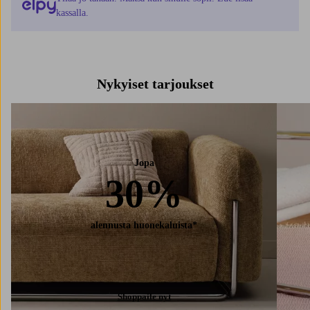
kassalla.
Nykyiset tarjoukset
Jopa
30%
alennusta huonekaluista*
Shoppaile nyt