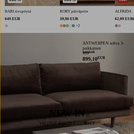
BARI sivupöytä
RORY päiväpeite
ALFRIDA
649 EUR
39,90 EUR
62,99 EUR
+2
1 väri
7 värejä
2 värejä
ANTWERPEN sohva 3-
paikkainen
999
EUR
EUR
899,10
NEW IN
VALITUT KAUDEN UUTISET