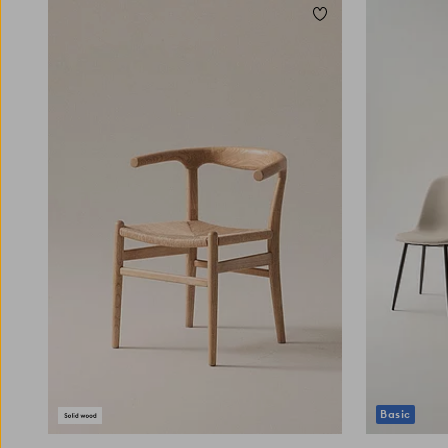
Käsinojalliset tuolit lisäävät mukavuutta ja
Lisää suosikkeihin
tyyliä. Näissä tuoleissa on käsinojat, jotka
antavat kauniin ilmeen ja lisätukea käsivarsille.
Käsinojallinen tuoli sopii erinomaisesti
ruokailutilaan ja olohuoneeseen, joihin haluat
luoda muodollisen ja hienostuneen
vaikutelman. Niitä voidaan käyttää myös
näyttävinä sisustuselementteinä
makuuhuoneessa tai eteisessä ylellisen
tunnelman luomiseksi. Valikoimassamme on
useita eri materiaaleista valmistettuja ja
erityylisiä käsinojallisia tuoleja, joista on
helppo valita omaan makuun sopiva tuoli.
Mustat tuolit ovat erinomainen valinta niille,
jotka haluavat luoda modernin ja tyylikkään
kodin. Ne tarjoavat voimakkaan kontrastin ja
toimivat tyylikkäänä lisänä vaaleille
huonekaluille ja seinille.
Valitse samettituolit erittäin pehmeän
Basic
tunnelman luomiseksi. Sametti on pehmeä ja
kutsuva materiaali, joka antaa ylellisen tunnun