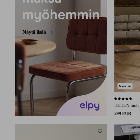
Näytä lisää
New in
4,5 perustuen 
HEDEN tuoli 
299 EUR
Lisää suosikkeihin