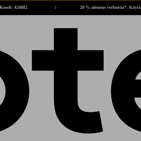
 Koodi: 424882
20 % alennus verhoista*. Käytä