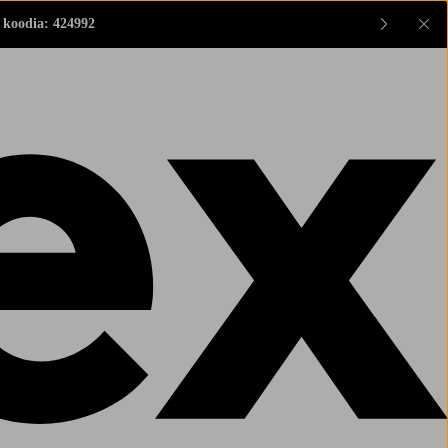
 koodia: 424992
Sul