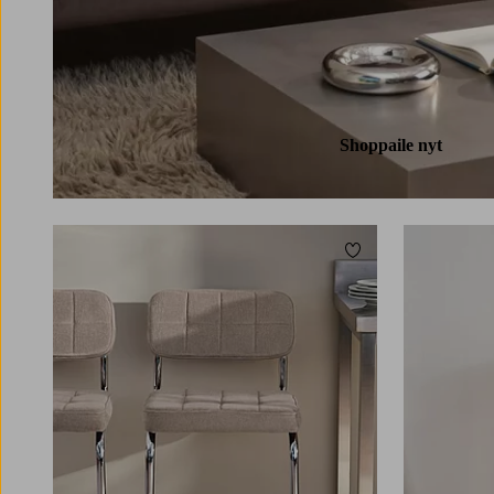
Shoppaile nyt
Lisää suosikkeihin