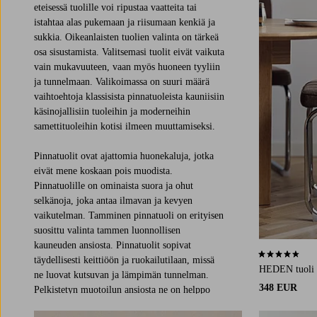
eteisessä tuolille voi ripustaa vaatteita tai
istahtaa alas pukemaan ja riisumaan kenkiä ja
sukkia. Oikeanlaisten tuolien valinta on tärkeä
osa sisustamista. Valitsemasi tuolit eivät vaikuta
vain mukavuuteen, vaan myös huoneen tyyliin
ja tunnelmaan. Valikoimassa on suuri määrä
vaihtoehtoja klassisista pinnatuoleista kauniisiin
käsinojallisiin tuoleihin ja moderneihin
samettituoleihin kotisi ilmeen muuttamiseksi.
Pinnatuolit ovat ajattomia huonekaluja, jotka
eivät mene koskaan pois muodista.
Pinnatuolille on ominaista suora ja ohut
selkänoja, joka antaa ilmavan ja kevyen
vaikutelman. Tamminen pinnatuoli on erityisen
suosittu valinta tammen luonnollisen
kauneuden ansiosta. Pinnatuolit sopivat
4,5 perustuen 
täydellisesti keittiöön ja ruokailutilaan, missä
HEDEN tuoli 
ne luovat kutsuvan ja lämpimän tunnelman.
348 EUR
Pelkistetyn muotoilun ansiosta ne on helppo
yhdistää erilaisiin sisustustyyleihin.