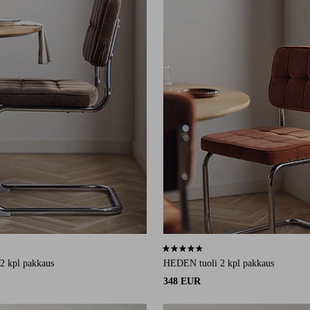
78 arvosanaan
4,5 perustuen 78 arvosanaan
2 kpl pakkaus
HEDEN tuoli 2 kpl pakkaus
348 EUR