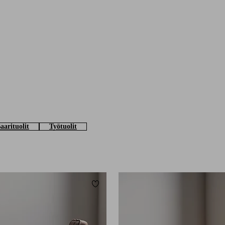
aarituolit
Työtuolit
Lisää suosikkeihin