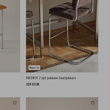
New in
HEDEN 2 kpl pakkaus baarijakkara
329 EUR
Lisää suosikkeihin
Lisää suosi