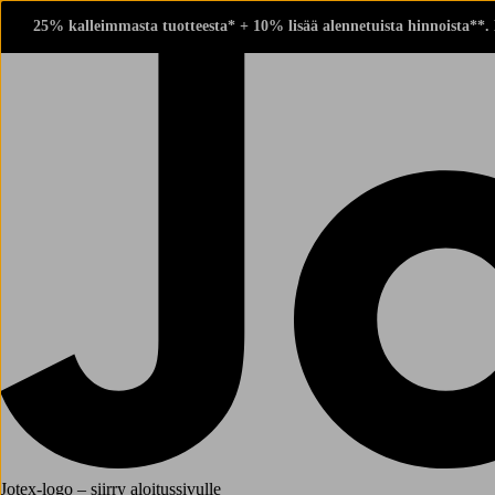
25% kalleimmasta tuotteesta* + 10% lisää alennetuista hinnoista**.
Jotex-logo – siirry aloitussivulle