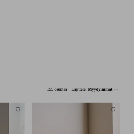
155 osumaa
Lajittele:
Myydyimmät
Lisää suosikkeihin
Lisää suosi