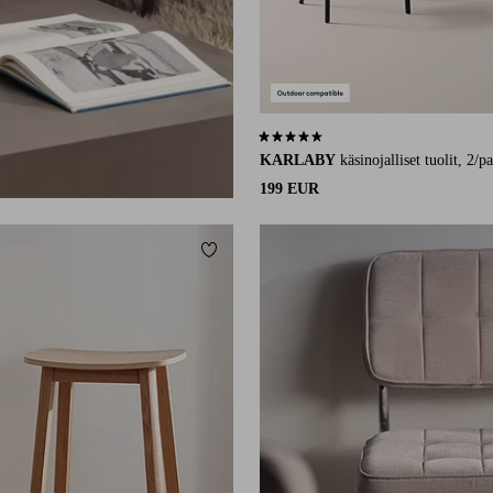
4,6 perustuen 47 arvosanaan
KARLABY
käsinojalliset tuolit, 2/p
199 EUR
Lisää suosikkeihin