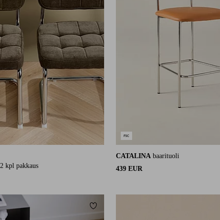
CATALINA
baarituoli
78 arvosanaan
2 kpl pakkaus
439 EUR
Lisää suosikkeihin