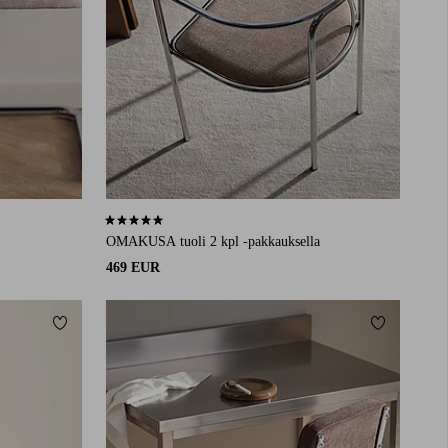
5,0 perustuen 1 arvosanaan
OMAKUSA tuoli 2 kpl -pakkauksella
469 EUR
Lisää suosikkeihin
Lisää suosi