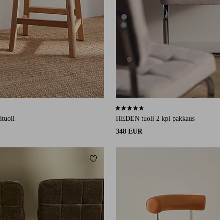
3 arvosanaan
4,5 perustuen 78 arvosanaan
ituoli
HEDEN tuoli 2 kpl pakkaus
348 EUR
Lisää suosikkeihin