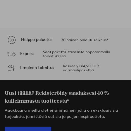
Helppo palautus
30 päivän palautusoikeus*
Saat pakettisi tavallista nopeammalla
Express
toimituksella
Koskee yli 64,90 EUR
Ilmainen toimitus
normaalipakettia
Uusi täällä? Rekisteröidy saadaksesi
40 %
kalleimmasta tuotteesta*
Asiakkaana meillä olet ensimmäinen, jolla on eksklusiivisia
tarjouksia, jännittäviä uutisia ja paljon inspiraatiota.