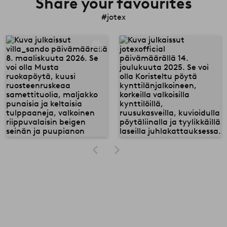
Share your favourites
#jotex