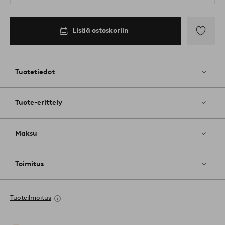
Lisää ostoskoriin
Lisää
suosikkeih
Tuotetiedot
Tuote-erittely
Maksu
Toimitus
Tuoteilmoitus