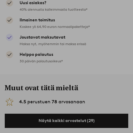
Uusi asiakas?
40% alennusta kalleimmasta tuotteesta*
Ilmainen toimitus
Koskee yli 64,90 euron normaalipaketteja*
Joustavat maksutavat
Maksa nyt, myöhemmin tai maksa erissä
Helppo palautus
30 päivän palautusoikeus*
Muut ovat tätä mieltä
4.5
perustuen
78
arvosanaan
Näytä kaikki arvostelut (29)