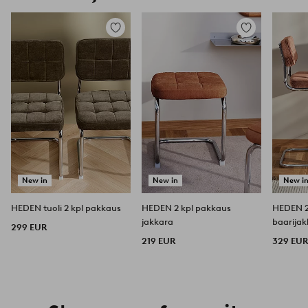
Lisää
Lisää
suosikkeihin
suosikkeihin
New in
New in
New i
HEDEN tuoli 2 kpl pakkaus
HEDEN 2 kpl pakkaus
HEDEN 2
jakkara
baarija
299 EUR
219 EUR
329 EU