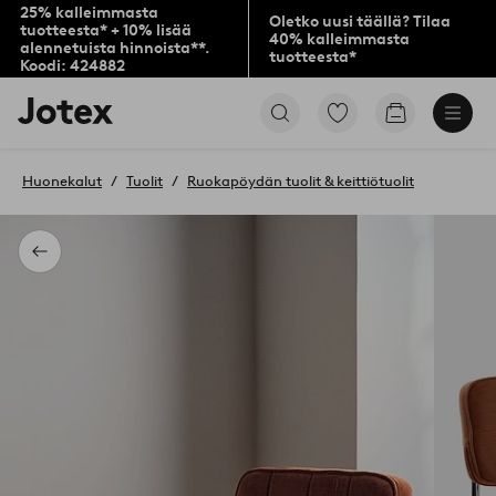
25% kalleimmasta
Oletko uusi täällä? Tilaa
tuotteesta* + 10% lisää
40% kalleimmasta
alennetuista hinnoista**.
tuotteesta*
Koodi: 424882
Jotex-
Siirry
Siirry
logo
merkittyihin
ostoskoriin
–
suosikkituotteisiin
siirry
Huonekalut
Tuolit
Ruokapöydän tuolit & keittiötuolit
aloitussivulle
Takaisin