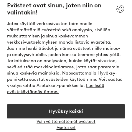
Evästeet ovat sinun, joten niin on
valintakin!
Ehdot
Jotex käyttää verkkosivuston toiminnalle
Ystävät
välttämättömiä evästeitä sekä analyysin, sisällön
mukauttamisen ja sinua koskevamman
verkkosivustoelämyksen mahdollistavia evästeitä.
Jaamme henkilötiedot ja nämä evästeet niille mainos-
Turvalliset maksut – maksa nyt tai erissä
ja analyysiyhtiöille, joiden kanssa teemme yhteistyötä.
Tarkoituksena on analysoida, kuinka käytät sivustoa,
Haluatko tietää
lisää maksuvaihtoehdoistamme
?
sekä edistää markkinointiamme, jotta saat paremmin
elpy
sinua koskevia mainoksia. Napsauttamalla Hyväksy-
painiketta suostut evästeiden käyttöömme. Voit säätää
yksityiskohtia Asetukset-painikkeella.
Lue lisää
evästekäytännöstämme.
Suomi - Valitse maa
Hyväksy kaikki
Instagram
Facebook
Vain välttämättömät evästeet
Avaa
Asetukset
chat-