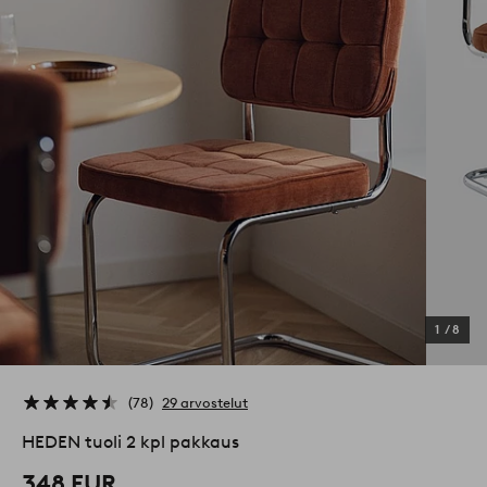
1
/
8
78
29 arvostelut
HEDEN tuoli 2 kpl pakkaus
348 EUR