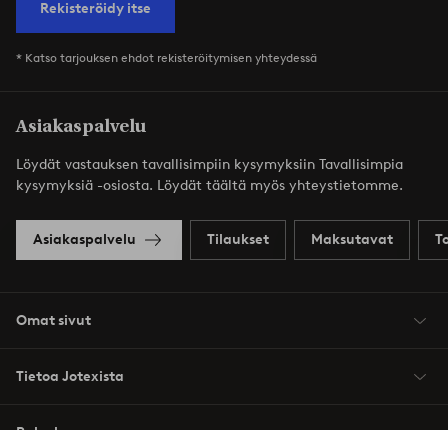
Rekisteröidy itse
* Katso tarjouksen ehdot rekisteröitymisen yhteydessä
Asiakaspalvelu
Löydät vastauksen tavallisimpiin kysymyksiin Tavallisimpia
kysymyksiä -osiosta. Löydät täältä myös yhteystietomme.
Asiakaspalvelu
Tilaukset
Maksutavat
T
Omat sivut
Tietoa Jotexista
Palvelumme