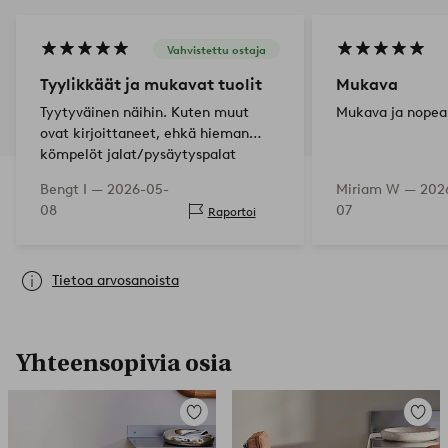
Vahvistettu ostaja
Tyylikkäät ja mukavat tuolit
Mukava
Tyytyväinen näihin. Kuten muut
Mukava ja nopea
ovat kirjoittaneet, ehkä hieman
kömpelöt jalat/pysäytyspalat
etureunassa. Minulla on tuolit
Bengt I —
2026-05-
Miriam W —
202
matolla, joten poistin ne, toimii
08
07
Raportoi
hyvin. Olisi ol…
Tietoa arvosanoista
Yhteensopivia osia
Lisää
Lisää
suosikkeihin
suosikk