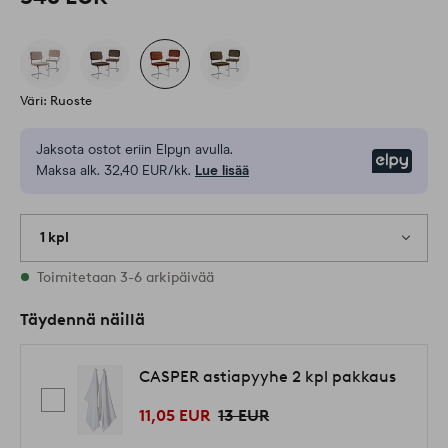
Väri: Ruoste
Jaksota ostot eriin Elpyn avulla.
Elpy
Maksa alk. 32,40 EUR/kk.
Lue lisää
1 kpl
Varastossa
Toimitetaan 3-6 arkipäivää
Täydennä näillä
CASPER astiapyyhe 2 kpl pakkaus
11,05 EUR
13 EUR