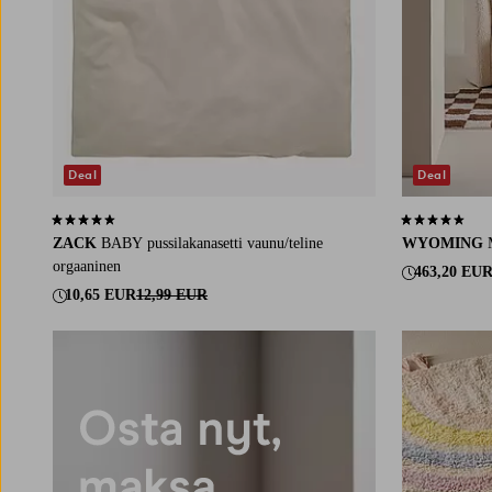
Deal
Deal
4,7 perustuen 33 arvosanaan
4,7 perustuen 
ZACK
BABY pussilakanasetti vaunu/teline
WYOMING
orgaaninen
463,20 EU
10,65 EUR
12,99 EUR
100X150
130X19