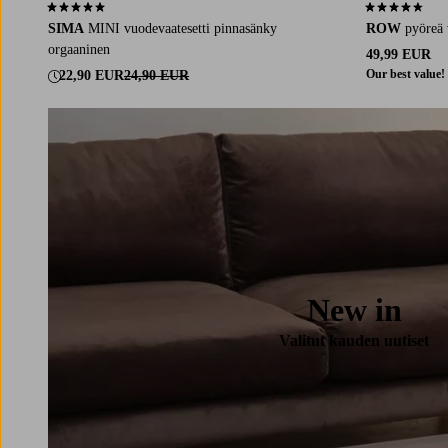
4,8 perustuen 16 arvosanaan
4,5 perustuen 
SIMA
MINI vuodevaatesetti pinnasänky
ROW
pyöreä 
orgaaninen
49,99 EUR
Our best value!
22,90 EUR
24,90 EUR
New in
Valitut kauden uutiset