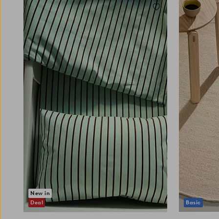
lastenhuoneen tilan maksimoimiseksi kannattaa
Lisää suosikkeihin
käyttää fiksuja säilytysratkaisuja. Hyllyköt,
sängynaluslaatikot ja seinälle ripustettavat
säilytyskorit auttavat pitämään huoneen
120
160
järjestyksessä ja lelut pois lattialta. Sisustaessasi
lastenhuonetta pojalle tai tytölle, anna lasta
kiinnostavien aiheiden ja persoonallisuuden
ohjata koristeiden ja teeman valintaa.
Rakastavatko he eläimiä, avaruutta tai prinssejä
ja prinsessoja? Käytä seinäkoristeita, julisteita
ja vuodevaatteita luodaksesi huoneen, joka
heijastaa heidän kiinnostuksen kohteitaan.
Lukunurkkaus on myös upea lisä
lastenhuoneeseen. Mukava tuoli tai pieni
nojatuoli sekä hyvä lukulamppu kannustavat
lukemaan, ja antavat lapsille mahdollisuuden
uppoutua suosikkikirjoihin. Yhdistämällä
luovuuden käytännöllisiin ratkaisuihin luot
New in
lastenhuoneen, jossa sekä sinä että lapsesi
Deal
Basic
viihtyvät.