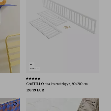
5,0 perustuen 2 arvosanaan
CASTILLO
aita lastensänkyyn, 90x200 cm
199,99 EUR
Lisää suosikkeihin
Lisää suosi