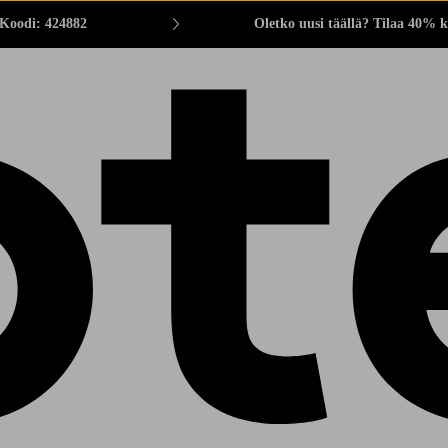
 Koodi: 424882
Oletko uusi täällä? Tilaa 40% k