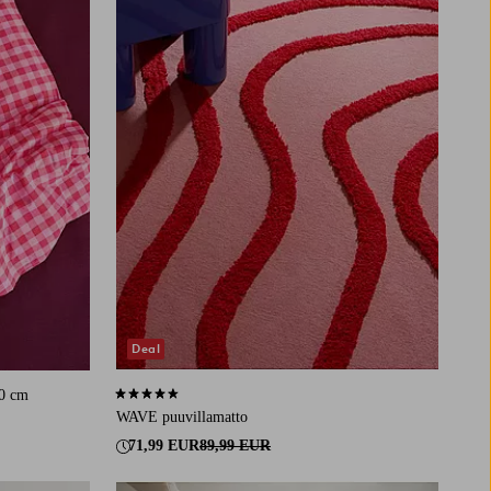
Deal
80 cm
4,6 perustuen 23 arvosanaan
WAVE puuvillamatto
71,99 EUR
89,99 EUR