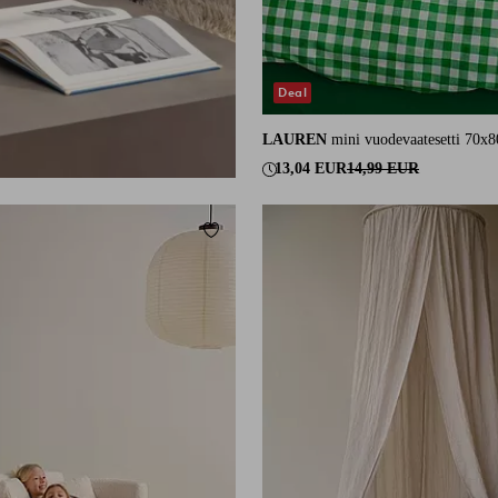
Deal
LAUREN
mini vuodevaatesetti 70x
13,04 EUR
14,99 EUR
Lisää suosikkeihin