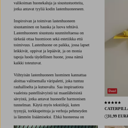
valikoiman huonekaluja ja sisustustuotteita,
jotka antavat tyyliä kodin lastenhuoneeseen.
Inspiroivan ja toimivan lastenhuoneen
sisustaminen on hauska ja luova tehtävä.
Lastenhuoneen sisustusta suunniteltaessa on
tärkeää ottaa huomioon sekä estetiikka että
toimivuus. Lastenhuone on paikka, jossa lapset
leikkivät, oppivat ja lepäävät, ja on monia
tapoja luoda täydellinen huone, jossa nämä
kaikki toteutuvat.
Viihtyisän lastenhuoneen luominen kannattaa
aloittaa valitsemalla väripaletti, joka tuntuu
rauhalliselta ja kutsuvalta. Saa inspiraatiota
Deal
vaaleista pastellisävyistä tai maanläheisistä
sävyistä, jotka antavat huoneelle harmonisen
4,4 perustuen 
tunnelman. Käytä myös tekstiilejä, kuten
CATERPILL
tyynyjä, torkkupeittoja ja verhoja pehmeyden
31,99 EUR
ja lämmön lisäämiseksi. Ehkä huoneessa on
tilaa viihtyisälle oleskelunurkkaukselle? Pienen