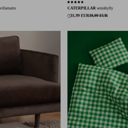
29 arvosanaan
4,4 perustuen 103 arvosanaan
villamatto
CATERPILLAR
seinähylly
31,99 EUR
39,99 EUR