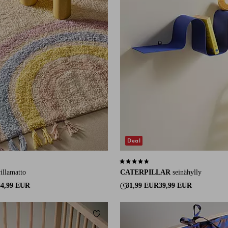
Deal
55 arvosanaan
4,4 perustuen 103 arvosanaan
illamatto
CATERPILLAR
seinähylly
64,99 EUR
31,99 EUR
39,99 EUR
Lisää suosikkeihin