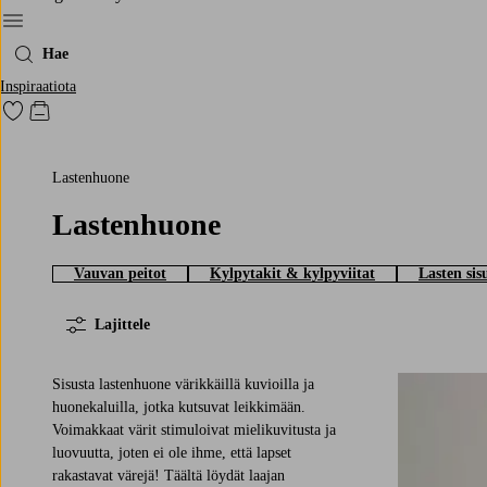
Menu
Hae
Inspiraatiota
Siirry merkittyihin suosikkituotteisiin
Siirry ostoskoriin
Lastenhuone
Lastenhuone
Vauvan peitot
Kylpytakit & kylpyviitat
Lasten sis
Lajittele
Sisusta lastenhuone värikkäillä kuvioilla ja
huonekaluilla, jotka kutsuvat leikkimään.
Voimakkaat värit stimuloivat mielikuvitusta ja
luovuutta, joten ei ole ihme, että lapset
rakastavat värejä! Täältä löydät laajan