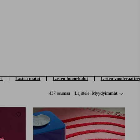
et
Lasten matot
Lasten huonekalut
Lasten vuodevaattee
437 osumaa
Lajittele:
Myydyimmät
Lisää suosikkeihin
Lisää suosi
130X190
160X230