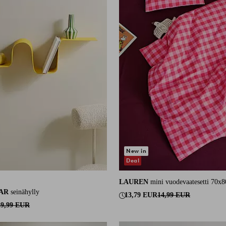
New in
Deal
LAUREN
mini vuodevaatesetti 70x
103 arvosanaan
AR
seinähylly
13,79 EUR
14,99 EUR
39,99 EUR