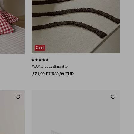
Deal
4,6 perustuen 23 arvosanaan
WAVE puuvillamatto
71,99 EUR
89,99 EUR
Lisää suosikkeihin
Lisää suosi