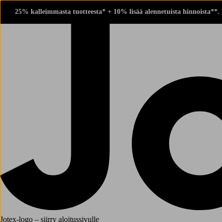
25% kalleimmasta tuotteesta* + 10% lisää alennetuista hinnoista**.
Jotex-logo – siirry aloitussivulle