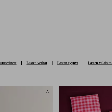
ustusesineet
Lasten verhot
Lasten tyynyt
Lasten valaisim
Lisää suosikkeihin