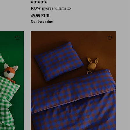
4,5 perustuen 29 arvosanaan
ROW
pyöreä villamatto
49,99 EUR
Our best value!
Lisää suosikkeihin
Lisää suosi