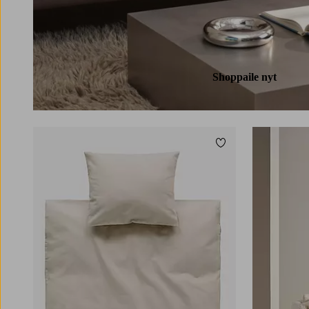
Shoppaile nyt
Lisää suosikkeihin