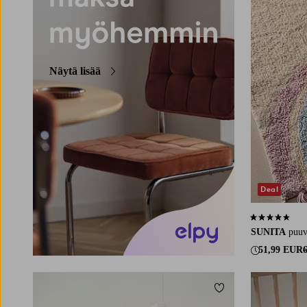
Näytä lisää
Deal
4,5 perustuen 
SUNITA
puuv
51,99 EUR
Lisää suosikkeihin