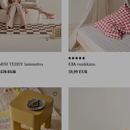
12 arvosanaan
4,8 perustuen 25 arvosanaan
MINI TEDDY lastensohva
CIA
vuodekatos
R
579 EUR
59,99 EUR
Lisää suosikkeihin
0