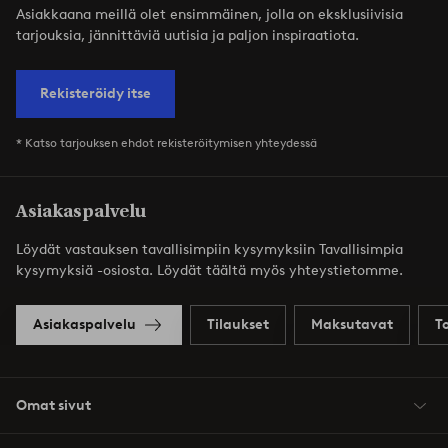
Asiakkaana meillä olet ensimmäinen, jolla on eksklusiivisia
tarjouksia, jännittäviä uutisia ja paljon inspiraatiota.
Rekisteröidy itse
* Katso tarjouksen ehdot rekisteröitymisen yhteydessä
Asiakaspalvelu
Löydät vastauksen tavallisimpiin kysymyksiin Tavallisimpia
kysymyksiä -osiosta. Löydät täältä myös yhteystietomme.
Asiakaspalvelu
Tilaukset
Maksutavat
T
Omat sivut