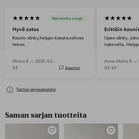
Vahvistettu ostaja
Hyvä ostos
Erittäin kauni
Kaunis sänky,helppo kasata,vahvaa
Upea sänky, joka
tekoa.
tukevalta. Helpp
Minna K —
2025-02-
Anna-Maria R —
03
03-20
Raportoi
Tietoa arvosanoista
Saman sarjan tuotteita
Lisää
Lisää
suosikkeihin
suosikkeihin