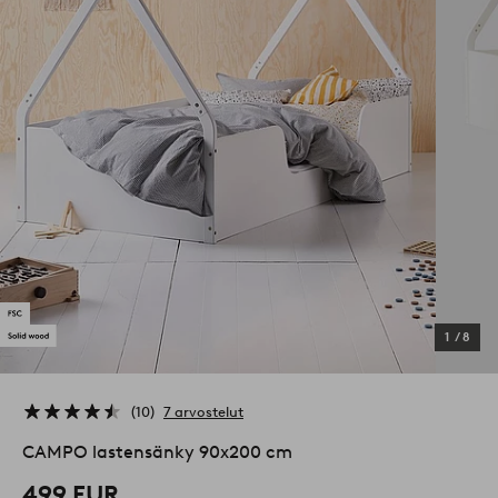
1
/
8
10
7 arvostelut
CAMPO lastensänky 90x200 cm
499 EUR