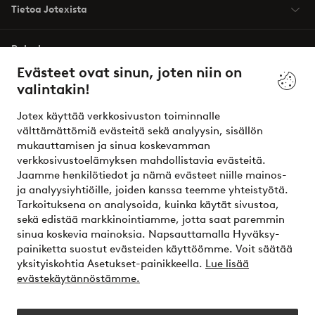
Tietoa Jotexista
Palvelumme
Evästeet ovat sinun, joten niin on
valintakin!
Ehdot
Jotex käyttää verkkosivuston toiminnalle
Ystävät
välttämättömiä evästeitä sekä analyysin, sisällön
mukauttamisen ja sinua koskevamman
verkkosivustoelämyksen mahdollistavia evästeitä.
Jaamme henkilötiedot ja nämä evästeet niille mainos-
Turvalliset maksut – maksa nyt tai erissä
ja analyysiyhtiöille, joiden kanssa teemme yhteistyötä.
Tarkoituksena on analysoida, kuinka käytät sivustoa,
Haluatko tietää
lisää maksuvaihtoehdoistamme
?
sekä edistää markkinointiamme, jotta saat paremmin
elpy
sinua koskevia mainoksia. Napsauttamalla Hyväksy-
painiketta suostut evästeiden käyttöömme. Voit säätää
yksityiskohtia Asetukset-painikkeella.
Lue lisää
evästekäytännöstämme.
Suomi - Valitse maa