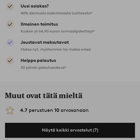
Uusi asiakas?
40% alennusta kalleimmasta tuotteesta*
Ilmainen toimitus
Koskee yli 64,90 euron normaalipaketteja*
Joustavat maksutavat
Maksa nyt, myöhemmin tai maksa erissä
Helppo palautus
30 päivän palautusoikeus*
Muut ovat tätä mieltä
4.7
perustuen
10
arvosanaan
Näytä kaikki arvostelut (7)