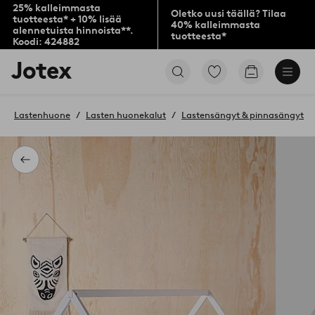
25% kalleimmasta
Oletko uusi täällä? Tilaa
tuotteesta* + 10% lisää
40% kalleimmasta
alennetuista hinnoista**.
tuotteesta*
Koodi: 424882
Jotex-
Siirry
Siirry
logo
merkittyihin
ostoskoriin
–
suosikkituotteisiin
siirry
Lastenhuone
Lasten huonekalut
Lastensängyt & pinnasängyt
aloitussivulle
Takaisin