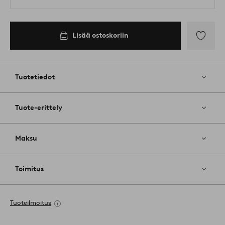
Lisää ostoskoriin
Lisää
suosikkeih
Tuotetiedot
Tuote-erittely
Maksu
Toimitus
Tuoteilmoitus