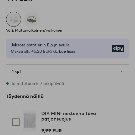
Väri: Mattavalkoinen/valkoinen
Jaksota ostot eriin Elpyn avulla.
Elpy
Maksa alk. 45,20 EUR/kk.
Lue lisää
1 kpl
Varastossa
Toimitetaan 5-7 arkipäivää
Täydennä näillä
DIA MINI nesteenpitävä
patjansuojus
9,99 EUR