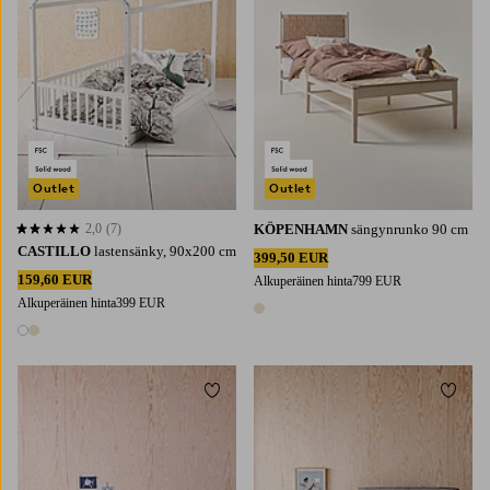
Outlet
Outlet
2,0
(7)
KÖPENHAMN
sängynrunko 90 cm
2,0 perustuen 7 arvosanaan
CASTILLO
lastensänky, 90x200 cm
399,50 EUR
159,60 EUR
Alkuperäinen hinta
799 EUR
Alkuperäinen hinta
399 EUR
1 väri
2 värejä
Lisää suosikkeihin
Lisää 