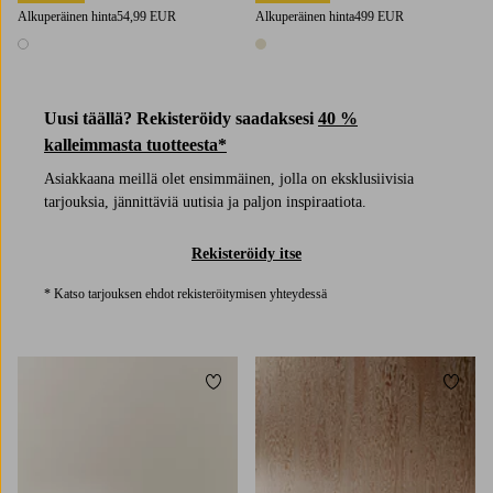
Alkuperäinen hinta
54,99 EUR
Alkuperäinen hinta
499 EUR
1 väri
1 väri
Uusi täällä? Rekisteröidy saadaksesi
40 %
kalleimmasta tuotteesta*
Asiakkaana meillä olet ensimmäinen, jolla on eksklusiivisia
tarjouksia, jännittäviä uutisia ja paljon inspiraatiota.
Rekisteröidy itse
* Katso tarjouksen ehdot rekisteröitymisen yhteydessä
Lisää suosikkeihin
Lisää 