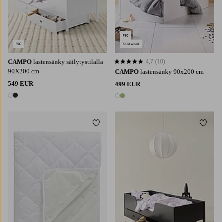
CAMPO
lastensänky säilytystilalla
4,7
(10)
4,7 perustuen 10 arvosanaan
90X200 cm
CAMPO
lastensänky 90x200 cm
549 EUR
499 EUR
2 värejä
2 värejä
Lisää suosikkeihin
Lisää 
60X120
70X160
90X200
120X200
90X200
120X200