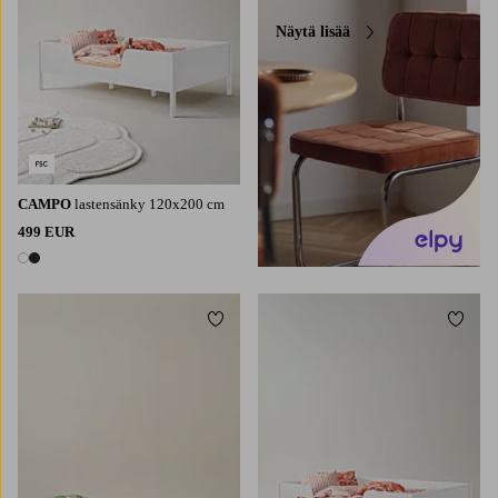
Näytä lisää
CAMPO
lastensänky 120x200 cm
499 EUR
2 värejä
Lisää suosikkeihin
Lisää 