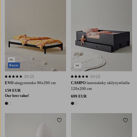
Basic
3,0
(2)
3,0
(2)
3,0 perustuen 2 arvosanaan
3,0 perustuen 2 arvosanaan
EVO
sängynrunko 90x200 cm
CAMPO
lastensänky säilytystilalla
120x200 cm
159 EUR
Our best value!
699 EUR
2 värejä
2 värejä
Lisää suosikkeihin
Lisää 