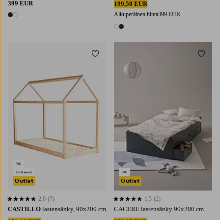
399 EUR
199,50 EUR
Alkuperäinen hinta
399 EUR
2 värejä
2 värejä
Lisää suosikkeihin
Lisää 
Outlet
Outlet
2,0
(7)
1,5
(2)
2,0 perustuen 7 arvosanaan
1,5 perustuen 2 arvosanaan
CASTILLO
lastensänky, 90x200 cm
CACERE lastensänky 90x200 cm