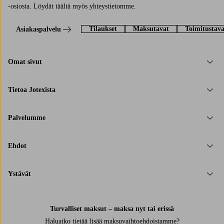
-osiosta. Löydät täältä myös yhteystietomme.
Tilaukset
Maksutavat
Toimitustava
Asiakaspalvelu
Omat sivut
Tietoa Jotexista
Palvelumme
Ehdot
Ystävät
Turvalliset maksut – maksa nyt tai erissä
Haluatko tietää
lisää maksuvaihtoehdoistamme
?