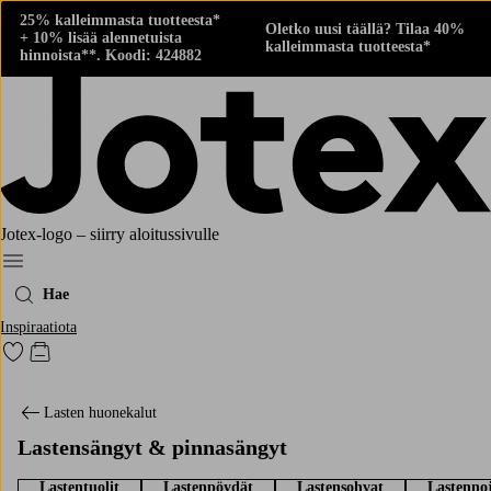
25% kalleimmasta tuotteesta*
Oletko uusi täällä? Tilaa 40%
+ 10% lisää alennetuista
kalleimmasta tuotteesta*
hinnoista**. Koodi: 424882
Jotex-logo – siirry aloitussivulle
Menu
Hae
Inspiraatiota
Siirry merkittyihin suosikkituotteisiin
Siirry ostoskoriin
Lasten huonekalut
Lastensängyt & pinnasängyt
Lastentuolit
Lastenpöydät
Lastensohvat
Lastennoj