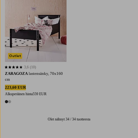
Outlet
3,6
(10)
3,6 perustuen 10 arvosanaan
ZARAGOZA
lastensänky, 70x160
cm
223,60 EUR
Alkuperäinen hinta
559 EUR
2 värejä
Olet nähnyt 34 / 34 tuotteesta