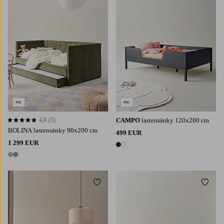
4,8
(5)
CAMPO
lastensänky 120x200 cm
4,8 perustuen 5 arvosanaan
BOLINA lastensänky 90x200 cm
499 EUR
1 299 EUR
2 värejä
2 värejä
Lisää suosikkeihin
Lisää 