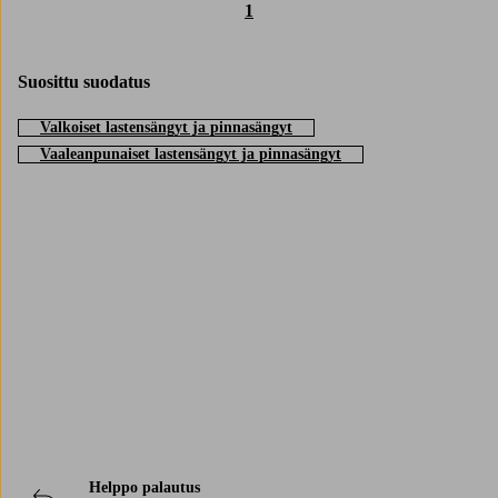
1
Suosittu suodatus
Valkoiset lastensängyt ja pinnasängyt
Vaaleanpunaiset lastensängyt ja pinnasängyt
Trustpilot
Helppo palautus