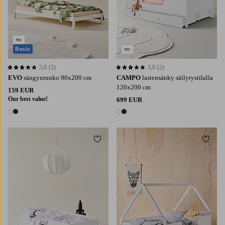
Basic
3,0
(2)
3,0
(2)
3,0 perustuen 2 arvosanaan
3,0 perustuen 2 arvosanaan
EVO
sängynrunko 90x200 cm
CAMPO
lastensänky säilytystilalla
120x200 cm
159 EUR
Our best value!
699 EUR
2 värejä
2 värejä
Lisää suosikkeihin
Lisää 