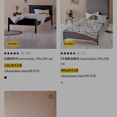
Outlet
Outlet
4,0
(20)
4,2
(5)
4,0 perustuen 20 arvosanaan
4,2 perustuen 5 arvosanaan
GIRONA
lastensänky, 90x200 cm
CURRAHEE
lastensänky 90x200
cm
144,50 EUR
399,50 EUR
Alkuperäinen hinta
289 EUR
Alkuperäinen hinta
799 EUR
1 väri
1 väri
Lisää suosikkeihin