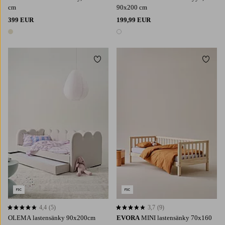
cm
90x200 cm
399 EUR
199,99 EUR
1 väri
1 väri
Lisää suosikkeihin
Lisää 
4,4
(5)
3,7
(9)
4,4 perustuen 5 arvosanaan
3,7 perustuen 9 arvosanaan
OLEMA lastensänky 90x200cm
EVORA
MINI lastensänky 70x160