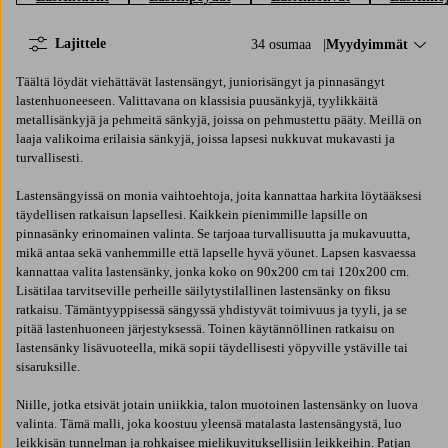
Lajittele
34 osumaa
Lajittele:
Myydyimmät
Täältä löydät viehättävät lastensängyt, juniorisängyt ja pinnasängyt
lastenhuoneeseen. Valittavana on klassisia puusänkyjä, tyylikkäitä
metallisänkyjä ja pehmeitä sänkyjä, joissa on pehmustettu pääty. Meillä on
laaja valikoima erilaisia sänkyjä, joissa lapsesi nukkuvat mukavasti ja
turvallisesti.
Lastensängyissä on monia vaihtoehtoja, joita kannattaa harkita löytääksesi
täydellisen ratkaisun lapsellesi. Kaikkein pienimmille lapsille on
pinnasänky erinomainen valinta. Se tarjoaa turvallisuutta ja mukavuutta,
mikä antaa sekä vanhemmille että lapselle hyvä yöunet. Lapsen kasvaessa
kannattaa valita lastensänky, jonka koko on 90x200 cm tai 120x200 cm.
Lisätilaa tarvitseville perheille säilytystilallinen lastensänky on fiksu
ratkaisu. Tämäntyyppisessä sängyssä yhdistyvät toimivuus ja tyyli, ja se
pitää lastenhuoneen järjestyksessä. Toinen käytännöllinen ratkaisu on
lastensänky lisävuoteella, mikä sopii täydellisesti yöpyville ystäville tai
sisaruksille.
Niille, jotka etsivät jotain uniikkia, talon muotoinen lastensänky on luova
valinta. Tämä malli, joka koostuu yleensä matalasta lastensängystä, luo
leikkisän tunnelman ja rohkaisee mielikuvituksellisiin leikkeihin. Patjan