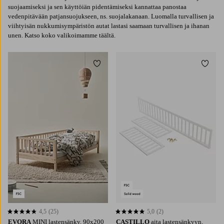
suojaamiseksi ja sen käyttöiän pidentämiseksi kannattaa panostaa
vedenpitävään patjansuojukseen, ns. suojalakanaan. Luomalla turvallisen ja
viihtyisän nukkumisympäristön autat lastasi saamaan turvallisen ja ihanan
unen. Katso koko valikoimamme täältä.
Lisää suosikkeihin
Lisää 
4,5
(25)
5,0
(2)
4,5 perustuen 25 arvosanaan
5,0 perustuen 2 arvosanaan
EVORA
MINI lastensänky, 90x200
CASTILLO
aita lastensänkyyn,