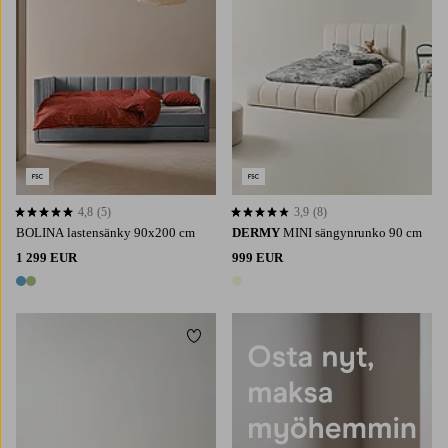
4,8
(5)
3,9
(8)
4,8 perustuen 5 arvosanaan
3,9 perustuen 8 arvosanaan
BOLINA lastensänky 90x200 cm
DERMY
MINI sängynrunko 90 cm
1 299 EUR
999 EUR
2 värejä
1 väri
Lisää suosikkeihin