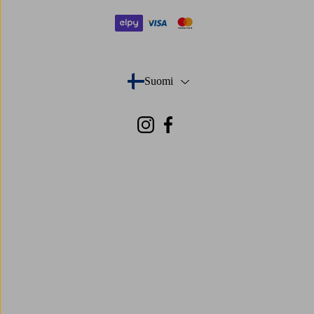
elpy
visa
mastercard
Suomi
- Valitse maa
Instagram
Facebook