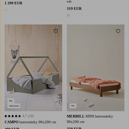
cm
1 299 EUR
319 EUR
1 väri
1 väri
Lisää suosikkeihin
Lisää 
4,7
(10)
MERRILL
MINI lastensänky
4,7 perustuen 10 arvosanaan
90x200 cm
CAMPO
lastensänky 90x200 cm
359 EUR