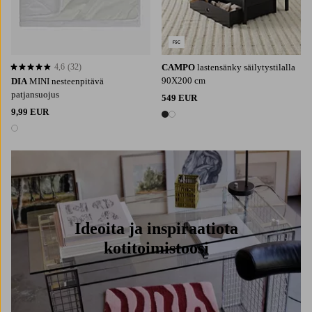
4,6
(32)
CAMPO
lastensänky säilytystilalla
4,6 perustuen 32 arvosanaan
90X200 cm
DIA
MINI nesteenpitävä
patjansuojus
549 EUR
9,99 EUR
2 värejä
1 väri
Ideoita ja inspiraatiota
kotitoimistoosi