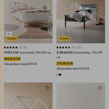
Outlet
Outlet
4,5
(6)
3,6
(10)
4,5 perustuen 6 arvosanaan
3,6 perustuen 10 arvosanaan
TOULUSE
lastensänky 90x200 cm
ZARAGOZA
lastensänky, 70x160
cm
264,50 EUR
279,50 EUR
Alkuperäinen hinta
529 EUR
Alkuperäinen hinta
559 EUR
2 värejä
2 värejä
Lisää suosikkeihin
Lisää 