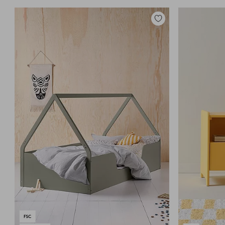
Lisää
suosikkeihin