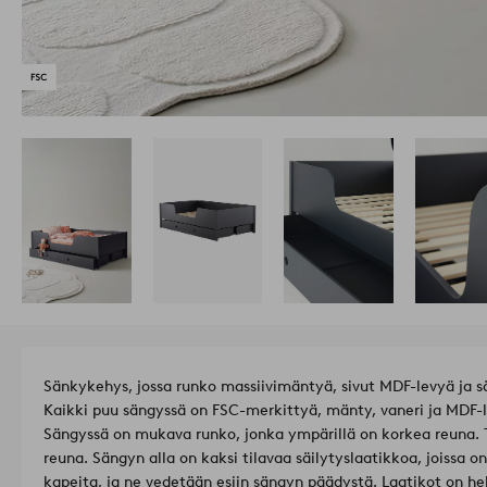
Sänkykehys, jossa runko massiivimäntyä, sivut MDF-levyä ja s
Kaikki puu sängyssä on FSC-merkittyä, mänty, vaneri ja MDF-le
Sängyssä on mukava runko, jonka ympärillä on korkea reuna. To
reuna. Sängyn alla on kaksi tilavaa säilytyslaatikkoa, joissa on
kapeita, ja ne vedetään esiin sängyn päädystä. Laatikot on he