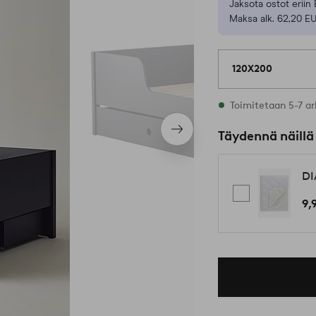
Jaksota ostot eriin 
Maksa alk. 62,20 E
120X200
Varastossa
Toimitetaan 5-7 ar
Seuraava
Täydennä näillä
tuote
DI
9,