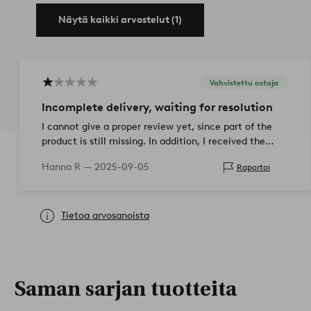
Näytä kaikki arvostelut (1)
Vahvistettu ostaja
Incomplete delivery, waiting for resolution
I cannot give a proper review yet, since part of the
product is still missing. In addition, I received the
wrong item in the delivery, which I still have at…
Hanna R —
2025-09-05
Raportoi
Tietoa arvosanoista
Saman sarjan tuotteita