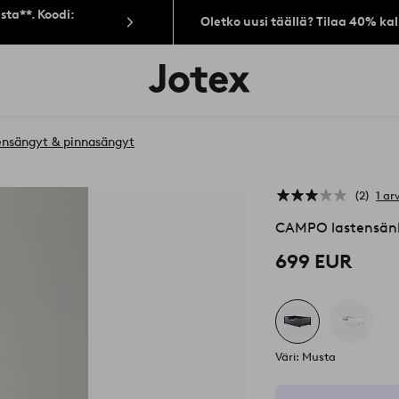
sta**. Koodi:
Oletko uusi täällä? Tilaa 40% ka
Jotex-
logo
–
siirry
aloitussivulle
ensängyt & pinnasängyt
2
1 ar
CAMPO lastensänky
699 EUR
Väri: Musta