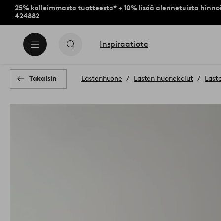
25% kalleimmasta tuotteesta* + 10% lisää alennetuista hinnoi
424882
Inspiraatiota
Takaisin
Lastenhuone
Lasten huonekalut
Last