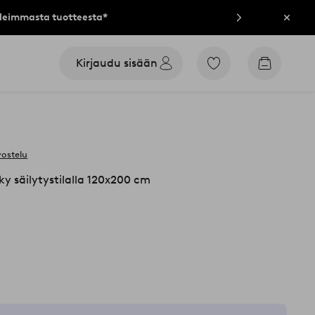
lleimmasta tuotteesta*
Sulje
Kirjaudu sisään
Siirry
Siirry
merkittyihin
ostoskori
suosikkituotteisiin
vostelu
 säilytystilalla 120x200 cm