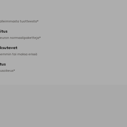
alleimmasta tuotteesta*
itus
 euron normaalipaketteja*
ksutavat
emmin tai maksa erissä
tus
tusoikeus*