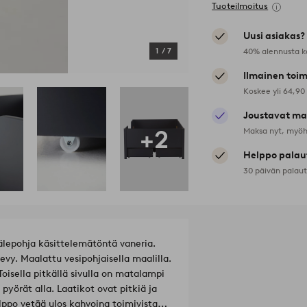
Tuoteilmoitus
Uusi asiakas?
40% alennusta k
1
/
7
Ilmainen toim
Koskee yli 64,90
Joustavat ma
+2
Maksa nyt, myöh
Helppo palau
30 päivän palau
älepohja käsittelemätöntä vaneria.
vy. Maalattu vesipohjaisella maalilla.
isella pitkällä sivulla on matalampi
 pyörät alla. Laatikot ovat pitkiä ja
lppo vetää ulos kahvoina toimivista