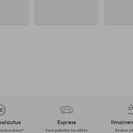
palautus
Express
Ilmainen
lautusoikeus*
Saat pakettisi tavallista
Koskee yl