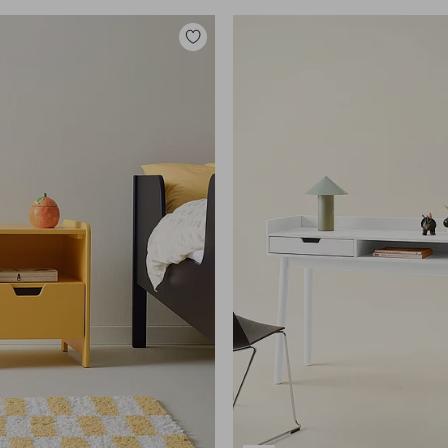
Lisää
suosikkeihin