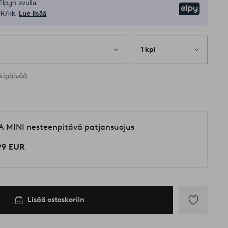
Elpyn avulla.
Elpy
UR/kk.
Lue lisää
1 kpl
kipäivää
A MINI nesteenpitävä patjansuojus
99 EUR
Lisää ostoskoriin
Lisää
suosikkeihin