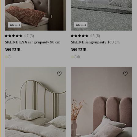
4,7
(3)
4,5
(8)
4,7 perustuen 3 arvosanaan
4,5 perustuen 8 arvosanaan
SKENE LYX
sängynpääty 90 cm
SKENE
sängynpääty 180 cm
399 EUR
399 EUR
2 värejä
3 värejä
Lisää suosikkeihin
Lisää 