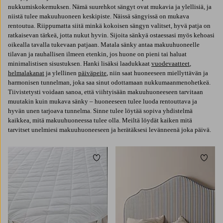
nukkumiskokemuksen. Nämä suurehkot sängyt ovat mukavia ja ylellisiä, ja
niistä tulee makuuhuoneen keskipiste. Näissä sängyissä on mukava
rentoutua. Riippumatta siitä minkä kokoisen sängyn valitset, hyvä patja on
ratkaisevan tärkeä, jotta nukut hyvin. Sijoita sänkyä ostaessasi myös kehoasi
oikealla tavalla tukevaan patjaan. Matala sänky antaa makuuhuoneelle
tilavan ja rauhallisen ilmeen etenkin, jos huone on pieni tai haluat
minimalistisen sisustuksen. Hanki lisäksi laadukkaat
vuodevaatteet
,
helmalakanat
ja ylellinen
päiväpeite
, niin saat huoneeseen miellyttävän ja
harmonisen tunnelman, joka saa sinut odottamaan nukkumaanmenohetkeä.
Tiivistetysti voidaan sanoa, että viihtyisään makuuhuoneeseen tarvitaan
muutakin kuin mukava sänky – huoneeseen tulee luoda rentouttava ja
hyvän unen tarjoava tunnelma. Sinne tulee löytää sopiva yhdistelmä
kaikkea, mitä makuuhuoneessa tulee olla. Meiltä löydät kaiken mitä
tarvitset unelmiesi makuuhuoneeseen ja herätäksesi levänneenä joka päivä.
Lisää suosikkeihin
Lisää 
90X200
120X200
140X200
160X200
180X200