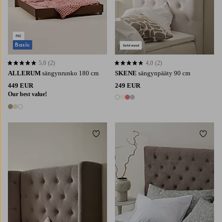
Basic
5,0
(2)
4,0
(2)
5,0 perustuen 2 arvosanaan
4,0 perustuen 2 arvosanaan
ALLERUM
sängynrunko 180 cm
SKENE
sängynpääty 90 cm
449 EUR
249 EUR
Our best value!
4 värejä
3 värejä
Lisää suosikkeihin
Lisää 