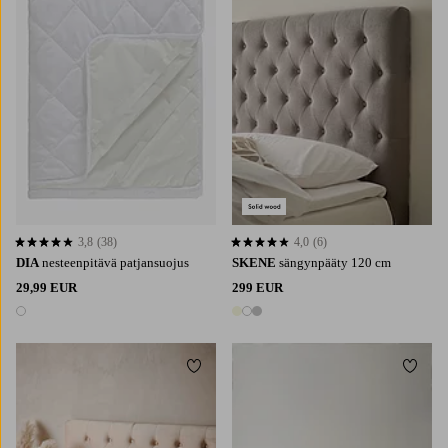
3,8
(38)
4,0
(6)
3,8 perustuen 38 arvosanaan
4,0 perustuen 6 arvosanaan
DIA
nesteenpitävä patjansuojus
SKENE
sängynpääty 120 cm
29,99 EUR
299 EUR
1 väri
3 värejä
Lisää suosikkeihin
Lisää 