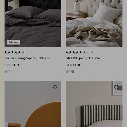
4,5
(8)
4,5
(34)
4,5 perustuen 8 arvosanaan
4,5 perustuen 34 arvosanaan
SKENE
sängynpääty 180 cm
SKENE
pääty 120 cm
399 EUR
319 EUR
3 värejä
3 värejä
Lisää suosikkeihin
Lisää 