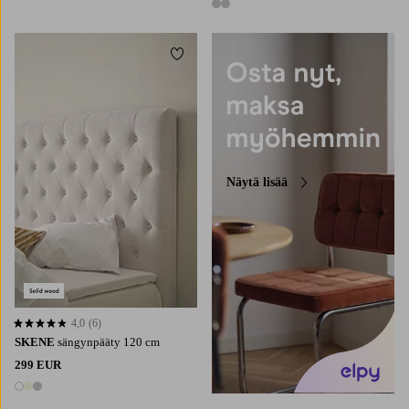
2 värejä
Lisää suosikkeihin
Näytä lisää
4,0
(6)
4,0 perustuen 6 arvosanaan
SKENE
sängynpääty 120 cm
299 EUR
3 värejä