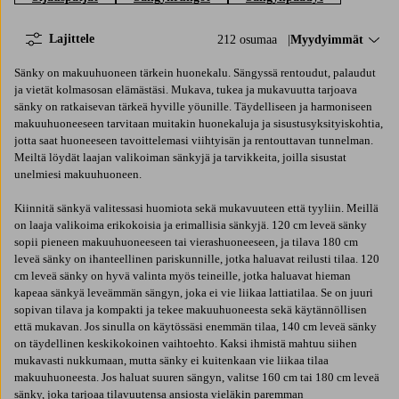
Lajittele
212 osumaa
Lajittele:
Myydyimmät
Sänky on makuuhuoneen tärkein huonekalu. Sängyssä rentoudut, palaudut
ja vietät kolmasosan elämästäsi. Mukava, tukea ja mukavuutta tarjoava
sänky on ratkaisevan tärkeä hyville yöunille. Täydelliseen ja harmoniseen
makuuhuoneeseen tarvitaan muitakin huonekaluja ja sisustusyksityiskohtia,
jotta saat huoneeseen tavoittelemasi viihtyisän ja rentouttavan tunnelman.
Meiltä löydät laajan valikoiman sänkyjä ja tarvikkeita, joilla sisustat
unelmiesi makuuhuoneen.
Kiinnitä sänkyä valitessasi huomiota sekä mukavuuteen että tyyliin. Meillä
on laaja valikoima erikokoisia ja erimallisia sänkyjä. 120 cm leveä sänky
sopii pieneen makuuhuoneeseen tai vierashuoneeseen, ja tilava 180 cm
leveä sänky on ihanteellinen pariskunnille, jotka haluavat reilusti tilaa. 120
cm leveä sänky on hyvä valinta myös teineille, jotka haluavat hieman
kapeaa sänkyä leveämmän sängyn, joka ei vie liikaa lattiatilaa. Se on juuri
sopivan tilava ja kompakti ja tekee makuuhuoneesta sekä käytännöllisen
että mukavan. Jos sinulla on käytössäsi enemmän tilaa, 140 cm leveä sänky
on täydellinen keskikokoinen vaihtoehto. Kaksi ihmistä mahtuu siihen
mukavasti nukkumaan, mutta sänky ei kuitenkaan vie liikaa tilaa
makuuhuoneesta. Jos haluat suuren sängyn, valitse 160 cm tai 180 cm leveä
sänky, joka tarjoaa tilavuutensa ansiosta vieläkin paremman