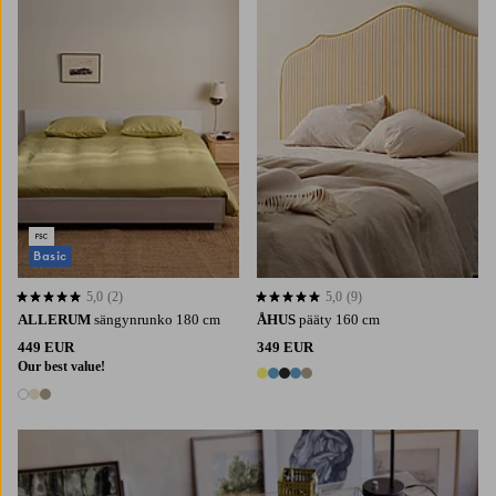
Basic
5,0
(2)
5,0
(9)
5,0 perustuen 2 arvosanaan
5,0 perustuen 9 arvosanaan
ALLERUM
sängynrunko 180 cm
ÅHUS
pääty 160 cm
449 EUR
349 EUR
Our best value!
5 värejä
3 värejä