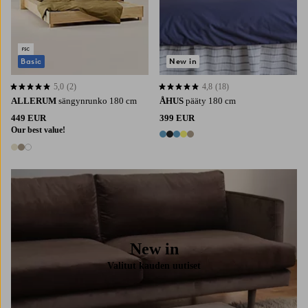
Basic
New in
5,0
(2)
4,8
(18)
5,0 perustuen 2 arvosanaan
4,8 perustuen 18 arvosanaan
ALLERUM
sängynrunko 180 cm
ÅHUS
pääty 180 cm
449 EUR
399 EUR
Our best value!
5 värejä
3 värejä
New in
Valitut kauden uutiset