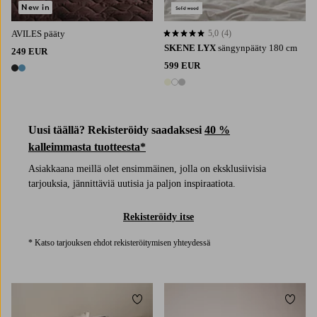
New in
AVILES pääty
5,0
(4)
5,0 perustuen 4 arvosanaan
SKENE LYX
sängynpääty 180 cm
249 EUR
599 EUR
2 värejä
3 värejä
Uusi täällä? Rekisteröidy saadaksesi
40 %
kalleimmasta tuotteesta*
Asiakkaana meillä olet ensimmäinen, jolla on eksklusiivisia
tarjouksia, jännittäviä uutisia ja paljon inspiraatiota.
Rekisteröidy itse
* Katso tarjouksen ehdot rekisteröitymisen yhteydessä
Lisää suosikkeihin
Lisää 