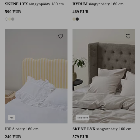
SKENE LYX
sängynpääty 180 cm
BYRUM
sängynpääty 160 cm
599 EUR
469 EUR
3 värejä
2 värejä
Lisää suosikkeihin
Lisää 
IDRA pääty 160 cm
SKENE LYX
sängynpääty 160 cm
249 EUR
579 EUR