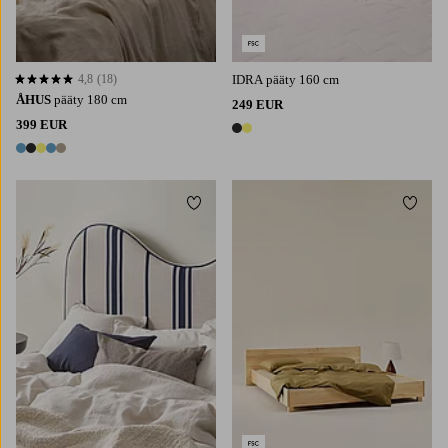
4,8
(18)
IDRA pääty 160 cm
4,8 perustuen 18 arvosanaan
ÅHUS
pääty 180 cm
249 EUR
399 EUR
2 värejä
5 värejä
Lisää suosikkeihin
Lisää 