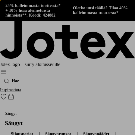
25% kalleimmasta tuotteesta*
Oletko uusi täällä? Tilaa 40%
+ 10% lisää alennetuista
kalleimmasta tuotteesta*
hinnoista**. Koodi: 424882
Jotex-logo – siirry aloitussivulle
Menu
Hae
Inspiraatiota
Siirry merkittyihin suosikkituotteisiin
Siirry ostoskoriin
Sängyt
Sängyt
Sijauspatjat
Sängynrungot
Sängynpäädyt