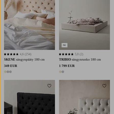
4,6
(254)
5,0
(2)
4,6 perustuen 254 arvosanaan
5,0 perustuen 2 arvosanaan
SKENE
sängynpääty 180 cm
TRIBIO
sängynrunko 180 cm
349 EUR
1 799 EUR
3 värejä
2 värejä
Lisää suosikkeihin
Lisää 