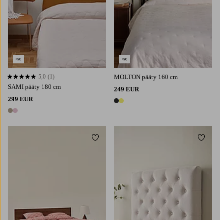
5,0
(1)
MOLTON pääty 160 cm
5,0 perustuen 1 arvosanaan
SAMI pääty 180 cm
249 EUR
299 EUR
2 värejä
2 värejä
Lisää suosikkeihin
Lisää 