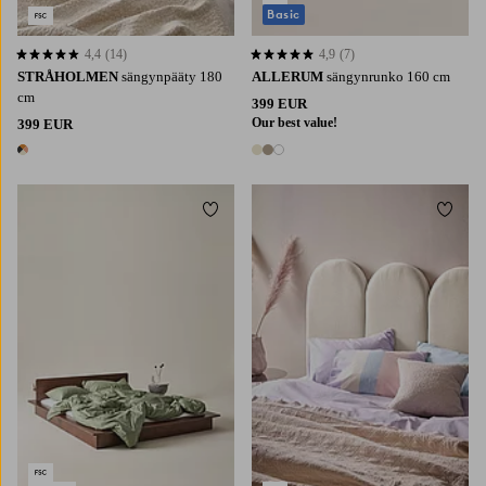
Basic
4,4
(14)
4,9
(7)
4,4 perustuen 14 arvosanaan
4,9 perustuen 7 arvosanaan
STRÅHOLMEN
sängynpääty 180
ALLERUM
sängynrunko 160 cm
cm
399 EUR
Our best value!
399 EUR
1 väri
3 värejä
Lisää suosikkeihin
Lisää 