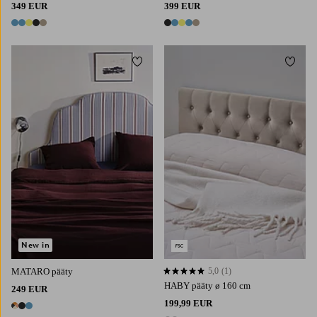
349 EUR
399 EUR
5 värejä
5 värejä
Lisää suosikkeihin
Lisää 
160X200
180X200
New in
MATARO pääty
5,0
(1)
5,0 perustuen 1 arvosanaan
HABY pääty ø 160 cm
249 EUR
199,99 EUR
3 värejä