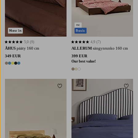
New in
Basic
5,0
(9)
4,9
(7)
5,0 perustuen 9 arvosanaan
4,9 perustuen 7 arvosanaan
ÅHUS
pääty 160 cm
ALLERUM
sängynrunko 160 cm
349 EUR
399 EUR
Our best value!
5 värejä
3 värejä
Lisää suosikkeihin
Lisää 