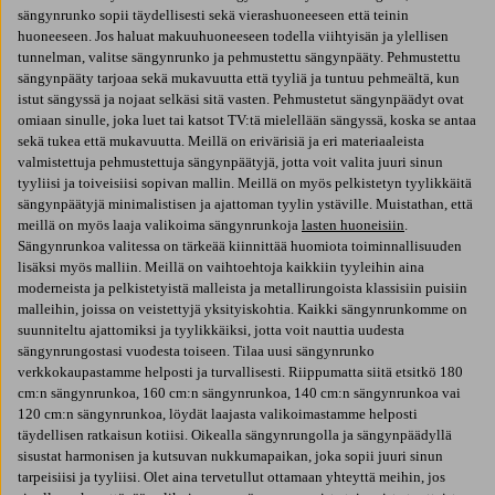
sängynrunko sopii täydellisesti sekä vierashuoneeseen että teinin
huoneeseen. Jos haluat makuuhuoneeseen todella viihtyisän ja ylellisen
tunnelman, valitse sängynrunko ja pehmustettu sängynpääty. Pehmustettu
sängynpääty tarjoaa sekä mukavuutta että tyyliä ja tuntuu pehmeältä, kun
istut sängyssä ja nojaat selkäsi sitä vasten. Pehmustetut sängynpäädyt ovat
omiaan sinulle, joka luet tai katsot TV:tä mielellään sängyssä, koska se antaa
sekä tukea että mukavuutta. Meillä on erivärisiä ja eri materiaaleista
valmistettuja pehmustettuja sängynpäätyjä, jotta voit valita juuri sinun
tyyliisi ja toiveisiisi sopivan mallin. Meillä on myös pelkistetyn tyylikkäitä
sängynpäätyjä minimalistisen ja ajattoman tyylin ystäville. Muistathan, että
meillä on myös laaja valikoima sängynrunkoja
lasten huoneisiin
.
Sängynrunkoa valitessa on tärkeää kiinnittää huomiota toiminnallisuuden
lisäksi myös malliin. Meillä on vaihtoehtoja kaikkiin tyyleihin aina
moderneista ja pelkistetyistä malleista ja metallirungoista klassisiin puisiin
malleihin, joissa on veistettyjä yksityiskohtia. Kaikki sängynrunkomme on
suunniteltu ajattomiksi ja tyylikkäiksi, jotta voit nauttia uudesta
sängynrungostasi vuodesta toiseen. Tilaa uusi sängynrunko
verkkokaupastamme helposti ja turvallisesti. Riippumatta siitä etsitkö 180
cm:n sängynrunkoa, 160 cm:n sängynrunkoa, 140 cm:n sängynrunkoa vai
120 cm:n sängynrunkoa, löydät laajasta valikoimastamme helposti
täydellisen ratkaisun kotiisi. Oikealla sängynrungolla ja sängynpäädyllä
sisustat harmonisen ja kutsuvan nukkumapaikan, joka sopii juuri sinun
tarpeisiisi ja tyyliisi. Olet aina tervetullut ottamaan yhteyttä meihin, jos