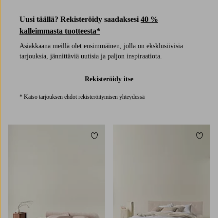
Uusi täällä? Rekisteröidy saadaksesi
40 %
kalleimmasta tuotteesta*
Asiakkaana meillä olet ensimmäinen, jolla on eksklusiivisia
tarjouksia, jännittäviä uutisia ja paljon inspiraatiota.
Rekisteröidy itse
* Katso tarjouksen ehdot rekisteröitymisen yhteydessä
Lisää suosikkeihin
Lisää 