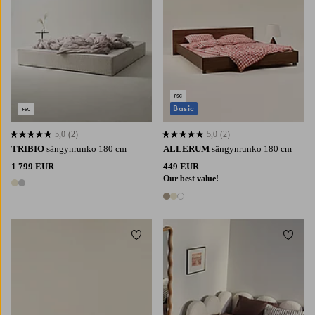
Basic
5,0
(2)
5,0
(2)
5,0 perustuen 2 arvosanaan
5,0 perustuen 2 arvosanaan
TRIBIO
sängynrunko 180 cm
ALLERUM
sängynrunko 180 cm
1 799 EUR
449 EUR
Our best value!
2 värejä
3 värejä
Lisää suosikkeihin
Lisää 