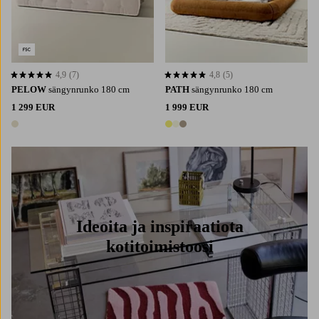
4,9
(7)
4,8
(5)
4,9 perustuen 7 arvosanaan
4,8 perustuen 5 arvosanaan
PELOW
sängynrunko 180 cm
PATH
sängynrunko 180 cm
1 299 EUR
1 999 EUR
1 väri
3 värejä
Ideoita ja inspiraatiota
kotitoimistoosi