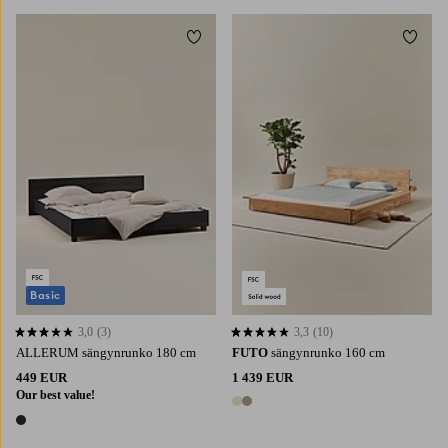
Lisää suosikkeihin
Lisää 
Basic
3,0
(3)
3,3
(10)
3,0 perustuen 3 arvosanaan
3,3 perustuen 10 arvosanaan
ALLERUM sängynrunko 180 cm
FUTO
sängynrunko 160 cm
449 EUR
1 439 EUR
Our best value!
2 värejä
1 väri