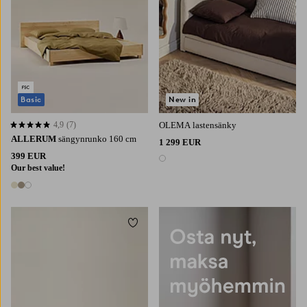
Basic
New in
4,9
(7)
OLEMA lastensänky
4,9 perustuen 7 arvosanaan
ALLERUM
sängynrunko 160 cm
1 299 EUR
399 EUR
1 väri
Our best value!
3 värejä
Lisää suosikkeihin