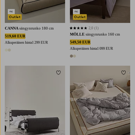
Outlet
Outlet
CANNA
sängynrunko 180 cm
2,0
(1)
2,0 perustuen 1 arvosanaan
MÖLLE
sängynrunko 160 cm
519,60 EUR
549,50 EUR
Alkuperäinen hinta
1 299 EUR
Alkuperäinen hinta
1 099 EUR
2 värejä
2 värejä
Lisää suosikkeihin
Lisää 