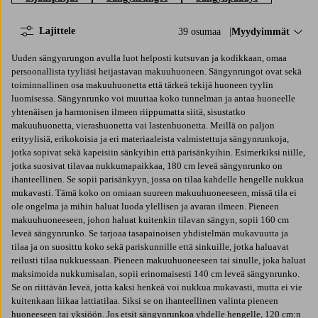
Lajittele
39 osumaa
Lajittele:
Myydyimmät
Uuden sängynrungon avulla luot helposti kutsuvan ja kodikkaan, omaa
persoonallista tyyliäsi heijastavan makuuhuoneen. Sängynrungot ovat sekä
toiminnallinen osa makuuhuonetta että tärkeä tekijä huoneen tyylin
luomisessa. Sängynrunko voi muuttaa koko tunnelman ja antaa huoneelle
yhtenäisen ja harmonisen ilmeen riippumatta siitä, sisustatko
makuuhuonetta, vierashuonetta vai lastenhuonetta. Meillä on paljon
erityylisiä, erikokoisia ja eri materiaaleista valmistettuja sängynrunkoja,
jotka sopivat sekä kapeisiin sänkyihin että parisänkyihin. Esimerkiksi niille,
jotka suosivat tilavaa nukkumapaikkaa, 180 cm leveä sängynrunko on
ihanteellinen. Se sopii parisänkyyn, jossa on tilaa kahdelle hengelle nukkua
mukavasti. Tämä koko on omiaan suureen makuuhuoneeseen, missä tila ei
ole ongelma ja mihin haluat luoda ylellisen ja avaran ilmeen. Pieneen
makuuhuoneeseen, johon haluat kuitenkin tilavan sängyn, sopii 160 cm
leveä sängynrunko. Se tarjoaa tasapainoisen yhdistelmän mukavuutta ja
tilaa ja on suosittu koko sekä pariskunnille että sinkuille, jotka haluavat
reilusti tilaa nukkuessaan. Pieneen makuuhuoneeseen tai sinulle, joka haluat
maksimoida nukkumisalan, sopii erinomaisesti 140 cm leveä sängynrunko.
Se on riittävän leveä, jotta kaksi henkeä voi nukkua mukavasti, mutta ei vie
kuitenkaan liikaa lattiatilaa. Siksi se on ihanteellinen valinta pieneen
huoneeseen tai yksiöön. Jos etsit sängynrunkoa yhdelle hengelle, 120 cm:n