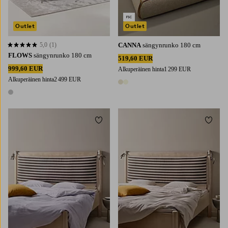
Outlet
Outlet
5,0
(1)
CANNA
sängynrunko 180 cm
5,0 perustuen 1 arvosanaan
FLOWS
sängynrunko 180 cm
519,60 EUR
999,60 EUR
Alkuperäinen hinta
1 299 EUR
Alkuperäinen hinta
2 499 EUR
2 värejä
1 väri
Lisää suosikkeihin
Lisää 