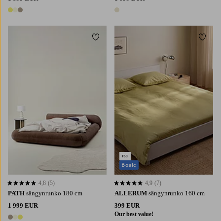
3 värejä
1 väri
Lisää suosikkeihin
Lisää 
Basic
4,8
(5)
4,9
(7)
4,8 perustuen 5 arvosanaan
4,9 perustuen 7 arvosanaan
PATH
sängynrunko 180 cm
ALLERUM
sängynrunko 160 cm
1 999 EUR
399 EUR
Our best value!