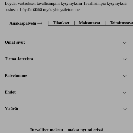
Löydät vastauksen tavallisimpiin kysymyksiin Tavallisimpia kysymyksiä
-osiosta. Löydät täältä myös yhteystietomme.
Tilaukset
Maksutavat
Toimitustava
Asiakaspalvelu
Omat sivut
Tietoa Jotexista
Palvelumme
Ehdot
Ystävät
Turvalliset maksut – maksa nyt tai erissä