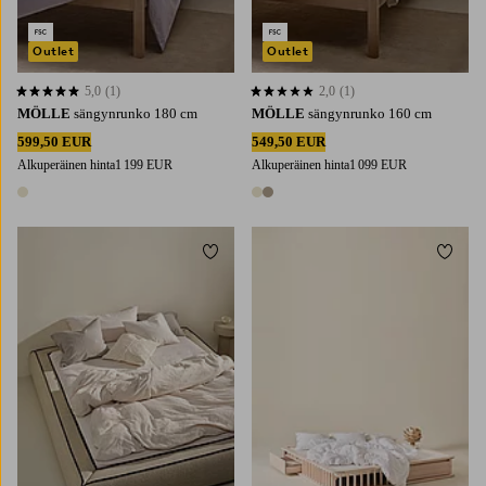
Outlet
Outlet
5,0
(1)
2,0
(1)
5,0 perustuen 1 arvosanaan
2,0 perustuen 1 arvosanaan
MÖLLE
sängynrunko 180 cm
MÖLLE
sängynrunko 160 cm
599,50 EUR
549,50 EUR
Alkuperäinen hinta
1 199 EUR
Alkuperäinen hinta
1 099 EUR
1 väri
2 värejä
Lisää suosikkeihin
Lisää 