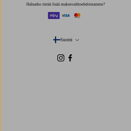
Haluatko tietää
lisää maksuvaihtoehdoistamme
?
elpy
visa
mastercard
Suomi
- Valitse maa
Instagram
Facebook