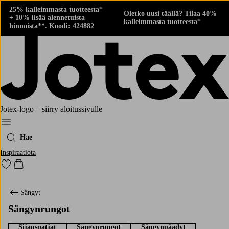
25% kalleimmasta tuotteesta*
Oletko uusi täällä? Tilaa 40%
+ 10% lisää alennetuista
kalleimmasta tuotteesta*
hinnoista**. Koodi: 424882
Jotex-logo – siirry aloitussivulle
Menu
Hae
Inspiraatiota
Siirry merkittyihin suosikkituotteisiin
Siirry ostoskoriin
Sängyt
Sängynrungot
Sijauspatjat
Sängynrungot
Sängynpäädyt