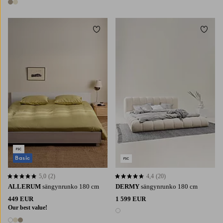
2 värejä
Lisää suosikkeihin
Lisää 
Basic
5,0
(2)
4,4
(20)
5,0 perustuen 2 arvosanaan
4,4 perustuen 20 arvosanaan
ALLERUM
sängynrunko 180 cm
DERMY
sängynrunko 180 cm
449 EUR
1 599 EUR
Our best value!
1 väri