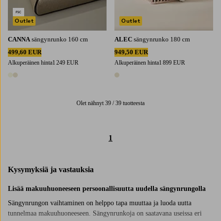
Outlet
Outlet
CANNA
sängynrunko 160 cm
ALEC
sängynrunko 180 cm
499,60 EUR
949,50 EUR
Alkuperäinen hinta
1 249 EUR
Alkuperäinen hinta
1 899 EUR
2 värejä
1 väri
Olet nähnyt 39 / 39 tuotteesta
1
Kysymyksiä ja vastauksia
Lisää makuuhuoneeseen persoonallisuutta uudella sängynrungolla
Sängynrungon vaihtaminen on helppo tapa muuttaa ja luoda uutta
tunnelmaa makuuhuoneeseen. Sängynrunkoja on saatavana useissa eri