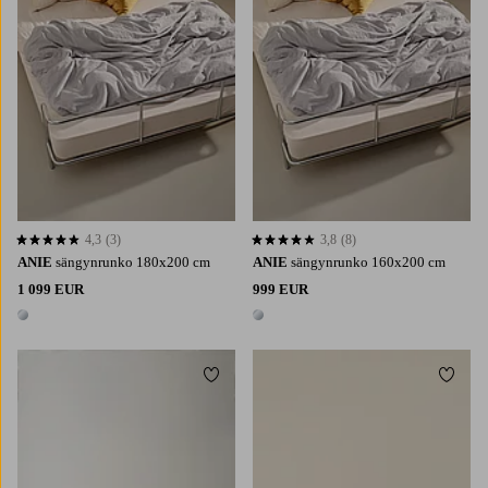
4,3
(3)
3,8
(8)
4,3 perustuen 3 arvosanaan
3,8 perustuen 8 arvosanaan
ANIE
sängynrunko 180x200 cm
ANIE
sängynrunko 160x200 cm
1 099 EUR
999 EUR
1 väri
1 väri
Lisää suosikkeihin
Lisää 