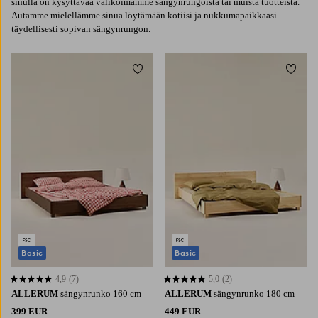
sinulla on kysyttävää valikoimamme sängynrungoista tai muista tuotteista.
Autamme mielellämme sinua löytämään kotiisi ja nukkumapaikkaasi
täydellisesti sopivan sängynrungon.
Lisää suosikkeihin
Lisää 
Basic
Basic
4,9
(7)
5,0
(2)
4,9 perustuen 7 arvosanaan
5,0 perustuen 2 arvosanaan
ALLERUM
sängynrunko 160 cm
ALLERUM
sängynrunko 180 cm
399 EUR
449 EUR