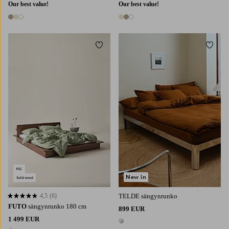
Our best value!
Our best value!
3 värejä
3 värejä
Lisää suosikkeihin
Lisää 
160X200
180X200
New in
4,5
(6)
TELDE sängynrunko
4,5 perustuen 6 arvosanaan
FUTO
sängynrunko 180 cm
899 EUR
1 499 EUR
1 väri