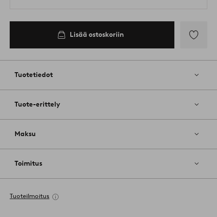
Lisää ostoskoriin
Lisää
suosikkeih
Tuotetiedot
Tuote-erittely
Maksu
Toimitus
Tuoteilmoitus