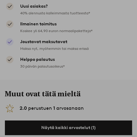
Uusi asiakas?
40% alennusta kalleimmasta tuotteesta*
Ilmainen toimitus
Koskee yli 64,90 euron normaalipaketteja*
Joustavat maksutavat
Maksa nyt, myöhemmin tai maksa erissä
Helppo palautus
30 päivän palautusoikeus*
Muut ovat tätä mieltä
2.0
perustuen
1
arvosanaan
Näytä kaikki arvostelut (1)