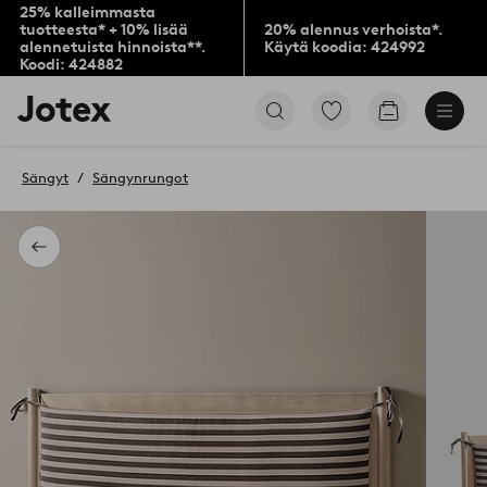
25% kalleimmasta
tuotteesta* + 10% lisää
20% alennus verhoista*.
alennetuista hinnoista**.
Käytä koodia: 424992
Koodi: 424882
Jotex-
Siirry
Siirry
logo
merkittyihin
ostoskoriin
–
suosikkituotteisiin
siirry
Sängyt
Sängynrungot
aloitussivulle
Takaisin