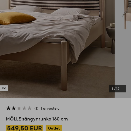
1
/
12
1
1 arvostelu
MÖLLE sängynrunko 160 cm
549,50 EUR
Outlet