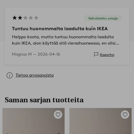
Vahvistettu ostaja
Tuntuu huonommalta laadulta kuin IKEA
Helppo koota, mutta tuntuu huonommalta laadulta
kuin IKEA, aion käyttää sitä vierashuoneessa, en olisi
koskaan ostanut sitä ympärivuotiseksi sängyksemme.
Magnus M —
2026-04-16
Raportoi
Tietoa arvosanoista
Saman sarjan tuotteita
Lisää
Lisää
suosikkeihin
suosikk