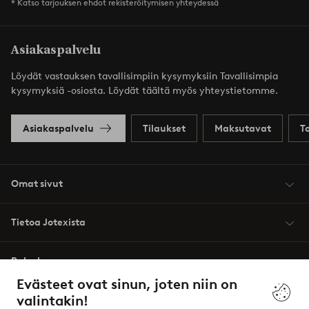
* Katso tarjouksen ehdot rekisteröitymisen yhteydessä
Asiakaspalvelu
Löydät vastauksen tavallisimpiin kysymyksiin Tavallisimpia
kysymyksiä -osiosta. Löydät täältä myös yhteystietomme.
Asiakaspalvelu
Tilaukset
Maksutavat
T
Omat sivut
Tietoa Jotexista
Palvelumme
Evästeet ovat sinun, joten niin on
valintakin!
Ehdot