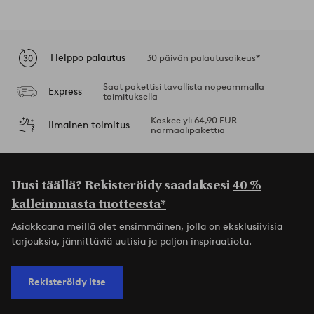
Helppo palautus
30 päivän palautusoikeus*
Saat pakettisi tavallista nopeammalla
Express
toimituksella
Koskee yli 64,90 EUR
Ilmainen toimitus
normaalipakettia
Uusi täällä? Rekisteröidy saadaksesi
40 %
kalleimmasta tuotteesta*
Asiakkaana meillä olet ensimmäinen, jolla on eksklusiivisia
tarjouksia, jännittäviä uutisia ja paljon inspiraatiota.
Rekisteröidy itse