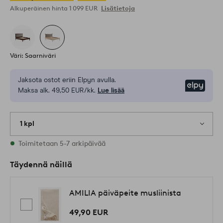
Alkuperäinen hinta
1 099 EUR
Lisätietoja
Väri: Saarniväri
Jaksota ostot eriin Elpyn avulla.
Elpy
Maksa alk. 49,50 EUR/kk.
Lue lisää
1 kpl
Varastossa
Toimitetaan 5-7 arkipäivää
Täydennä näillä
AMILIA päiväpeite musliinista
49,90 EUR