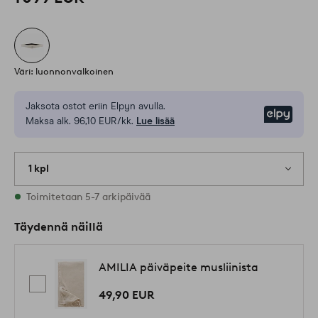
Väri: luonnonvalkoinen
Jaksota ostot eriin Elpyn avulla.
Elpy
Maksa alk. 96,10 EUR/kk.
Lue lisää
1 kpl
Varastossa
Toimitetaan 5-7 arkipäivää
Täydennä näillä
AMILIA päiväpeite musliinista
49,90 EUR