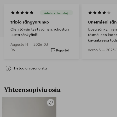
Vahvistettu ostaja
tribio sängynrunko
Unelmieni sän
Olen täysin tyytyväinen, rakastan
Upea sänky, hien
uutta sänkyäni!!
täsmälleen kuten
kuvauksessa tod
Auguste H —
2026-03-
Valitettavasti p
06
Aaron S —
2023-
Raportoi
purkamisen yhte
pienen käsittely
sälekehyksen ki
Tietoa arvosanoista
Yhteensopivia osia
Lisää
suosikkeihin