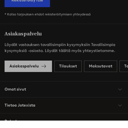
Rekisteröidy itse
* Katso tarjouksen ehdot rekisteröitymisen yhteydessä
Asiakaspalvelu
Löydät vastauksen tavallisimpiin kysymyksiin Tavallisimpia
kysymyksiä -osiosta. Löydät täältä myös yhteystietomme.
Asiakaspalvelu
Tilaukset
Maksutavat
T
Omat sivut
Tietoa Jotexista
Palvelumme