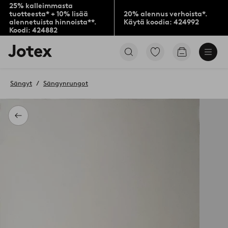
25% kalleimmasta
tuotteesta* + 10% lisää
20% alennus verhoista*.
alennetuista hinnoista**.
Käytä koodia: 424992
Koodi: 424882
Jotex-
Siirry
Siirry
logo
merkittyihin
ostoskoriin
–
suosikkituotteisiin
siirry
Sängyt
Sängynrungot
aloitussivulle
Takaisin