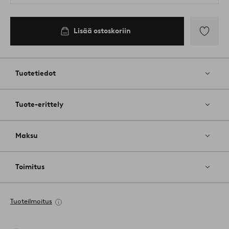
Lisää ostoskoriin
Lisää
suosikkeih
Tuotetiedot
Tuote-erittely
Maksu
Toimitus
Tuoteilmoitus