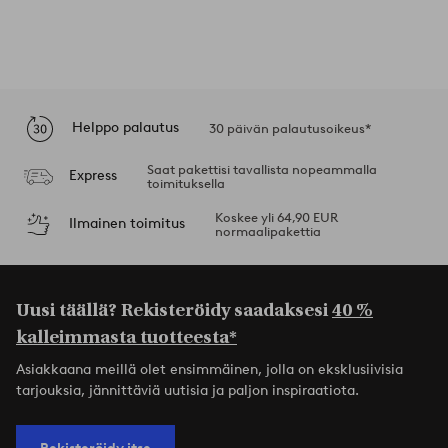
Helppo palautus
30 päivän palautusoikeus*
Saat pakettisi tavallista nopeammalla
Express
toimituksella
Koskee yli 64,90 EUR
Ilmainen toimitus
normaalipakettia
Uusi täällä? Rekisteröidy saadaksesi
40 %
kalleimmasta tuotteesta*
Asiakkaana meillä olet ensimmäinen, jolla on eksklusiivisia
tarjouksia, jännittäviä uutisia ja paljon inspiraatiota.