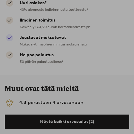
Uusi asiakas?
40% alennusta kalleimmasta tuotteesta*
Ilmainen toimitus
Koskee yli 64,90 euron normaalipaketteja*
Joustavat maksutavat
Maksa nyt, myöhemmin tai maksa erissä
Helppo palautus
30 päivän palautusoikeus*
Muut ovat tätä mieltä
4.3
perustuen
4
arvosanaan
Näytä kaikki arvostelut (2)