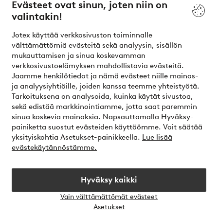
Evästeet ovat sinun, joten niin on
valintakin!
Ehdot
Jotex käyttää verkkosivuston toiminnalle
Ystävät
välttämättömiä evästeitä sekä analyysin, sisällön
mukauttamisen ja sinua koskevamman
verkkosivustoelämyksen mahdollistavia evästeitä.
Jaamme henkilötiedot ja nämä evästeet niille mainos-
Turvalliset maksut – maksa nyt tai erissä
ja analyysiyhtiöille, joiden kanssa teemme yhteistyötä.
Tarkoituksena on analysoida, kuinka käytät sivustoa,
Haluatko tietää
lisää maksuvaihtoehdoistamme
?
sekä edistää markkinointiamme, jotta saat paremmin
elpy
sinua koskevia mainoksia. Napsauttamalla Hyväksy-
painiketta suostut evästeiden käyttöömme. Voit säätää
yksityiskohtia Asetukset-painikkeella.
Lue lisää
evästekäytännöstämme.
Suomi - Valitse maa
Hyväksy kaikki
Instagram
Facebook
Vain välttämättömät evästeet
Avaa
Asetukset
chat-
laati