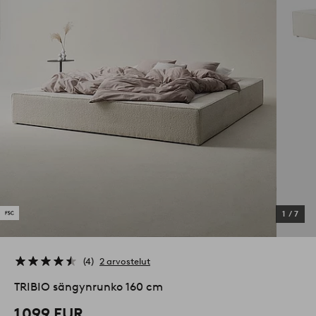
1
/
7
4
2 arvostelut
TRIBIO sängynrunko 160 cm
1 099 EUR