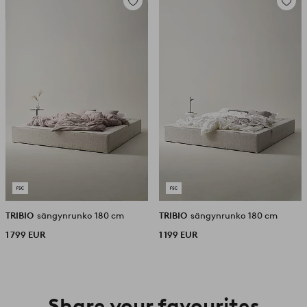
Lisää
Lisää
suosikkeihin
suosikk
TRIBIO
sängynrunko 180 cm
TRIBIO
sängynrunko 180 cm
1 799 EUR
1 199 EUR
Share your favourites