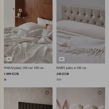
NAKAI pääty 160 cm/ 180 cm
HABY pääty ø 180 cm
1 099 EUR
249 EUR
1 väri
2 värejä
Lisää suosikkeihin
Lisää 