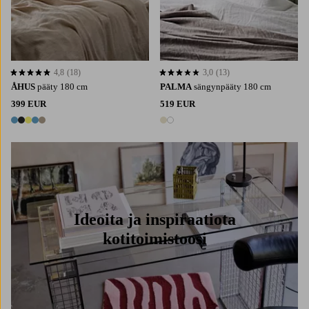
4,8
(18)
3,0
(13)
4,8 perustuen 18 arvosanaan
3,0 perustuen 13 arvosanaan
ÅHUS
pääty 180 cm
PALMA
sängynpääty 180 cm
399 EUR
519 EUR
5 värejä
2 värejä
Ideoita ja inspiraatiota
kotitoimistoosi