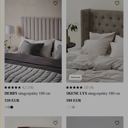
Lisää suosikkeihin
Lisää 
4,1
(16)
5,0
(4)
4,1 perustuen 16 arvosanaan
5,0 perustuen 4 arvosanaan
DERBY
sängynpääty 160 cm
SKENE LYX
sängynpääty 180 cm
539 EUR
599 EUR
3 värejä
3 värejä
Lisää suosikkeihin
Lisää 