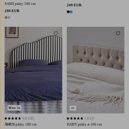
SAMI pääty 180 cm
249 EUR
299 EUR
2 värejä
2 värejä
Lisää suosikkeihin
Lisää 
New in
4,8
(18)
5,0
(1)
4,8 perustuen 18 arvosanaan
5,0 perustuen 1 arvosanaan
ÅHUS
pääty 180 cm
HABY pääty ø 160 cm