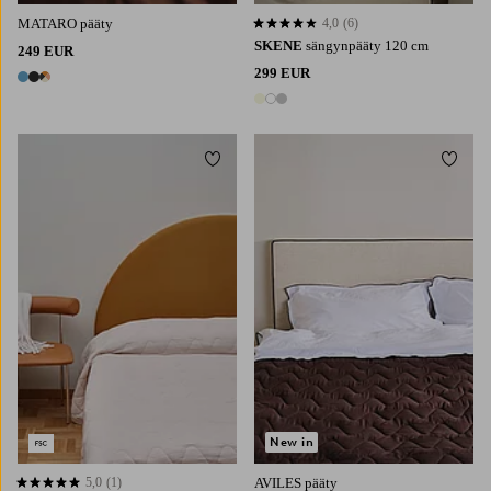
MATARO pääty
4,0
(6)
4,0 perustuen 6 arvosanaan
SKENE
sängynpääty 120 cm
249 EUR
299 EUR
3 värejä
3 värejä
Lisää suosikkeihin
Lisää 
160X200
180X200
New in
5,0
(1)
AVILES pääty
5,0 perustuen 1 arvosanaan