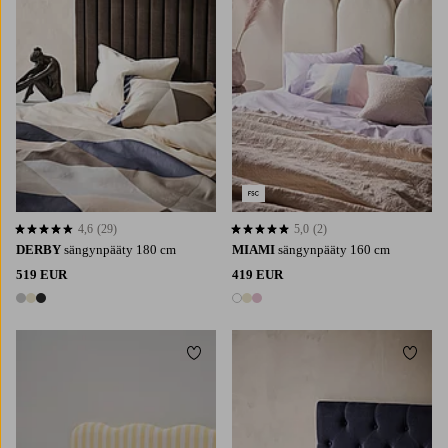
4,6
(29)
5,0
(2)
4,6 perustuen 29 arvosanaan
5,0 perustuen 2 arvosanaan
DERBY
sängynpääty 180 cm
MIAMI
sängynpääty 160 cm
519 EUR
419 EUR
3 värejä
3 värejä
Lisää suosikkeihin
Lisää 