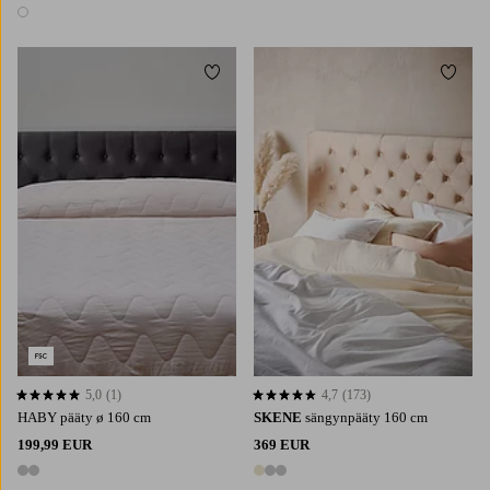
1 väri
Lisää suosikkeihin
Lisää 
5,0
(1)
4,7
(173)
5,0 perustuen 1 arvosanaan
4,7 perustuen 173 arvosanaan
HABY pääty ø 160 cm
SKENE
sängynpääty 160 cm
199,99 EUR
369 EUR
2 värejä
3 värejä