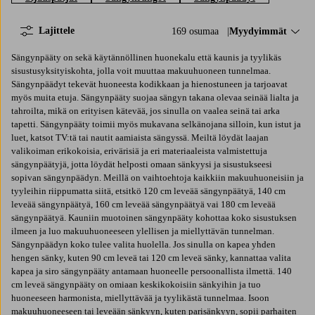
Lajittele
169 osumaa
Lajittele:
Myydyimmät
Sängynpääty on sekä käytännöllinen huonekalu että kaunis ja tyylikäs
sisustusyksityiskohta, jolla voit muuttaa makuuhuoneen tunnelmaa.
Sängynpäädyt tekevät huoneesta kodikkaan ja hienostuneen ja tarjoavat
myös muita etuja. Sängynpääty suojaa sängyn takana olevaa seinää lialta ja
tahroilta, mikä on erityisen kätevää, jos sinulla on vaalea seinä tai arka
tapetti. Sängynpääty toimii myös mukavana selkänojana silloin, kun istut ja
luet, katsot TV:tä tai nautit aamiaista sängyssä. Meiltä löydät laajan
valikoiman erikokoisia, erivärisiä ja eri materiaaleista valmistettuja
sängynpäätyjä, jotta löydät helposti omaan sänkyysi ja sisustukseesi
sopivan sängynpäädyn. Meillä on vaihtoehtoja kaikkiin makuuhuoneisiin ja
tyyleihin riippumatta siitä, etsitkö 120 cm leveää sängynpäätyä, 140 cm
leveää sängynpäätyä, 160 cm leveää sängynpäätyä vai 180 cm leveää
sängynpäätyä. Kauniin muotoinen sängynpääty kohottaa koko sisustuksen
ilmeen ja luo makuuhuoneeseen ylellisen ja miellyttävän tunnelman.
Sängynpäädyn koko tulee valita huolella. Jos sinulla on kapea yhden
hengen sänky, kuten 90 cm leveä tai 120 cm leveä sänky, kannattaa valita
kapea ja siro sängynpääty antamaan huoneelle persoonallista ilmettä. 140
cm leveä sängynpääty on omiaan keskikokoisiin sänkyihin ja tuo
huoneeseen harmonista, miellyttävää ja tyylikästä tunnelmaa. Isoon
makuuhuoneeseen tai leveään sänkyyn, kuten parisänkyyn, sopii parhaiten