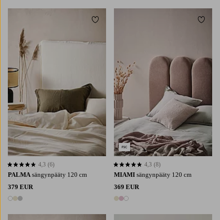
Lisää suosikkeihin
Lisää 
4,3
(6)
4,3
(8)
4,3 perustuen 6 arvosanaan
4,3 perustuen 8 arvosanaan
PALMA
sängynpääty 120 cm
MIAMI
sängynpääty 120 cm
379 EUR
369 EUR
3 värejä
3 värejä