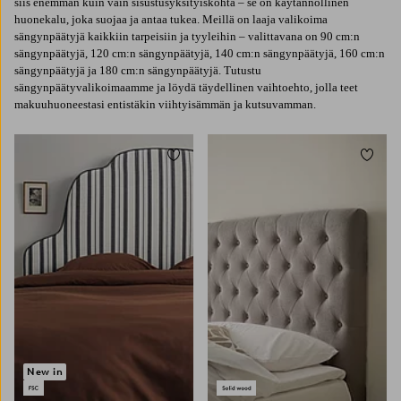
siis enemmän kuin vain sisustusyksityiskohta – se on käytännöllinen
huonekalu, joka suojaa ja antaa tukea. Meillä on laaja valikoima
sängynpäätyjä kaikkiin tarpeisiin ja tyyleihin – valittavana on 90 cm:n
sängynpäätyjä, 120 cm:n sängynpäätyjä, 140 cm:n sängynpäätyjä, 160 cm:n
sängynpäätyjä ja 180 cm:n sängynpäätyjä. Tutustu
sängynpäätyvalikoimaamme ja löydä täydellinen vaihtoehto, jolla teet
makuuhuoneestasi entistäkin viihtyisämmän ja kutsuvamman.
Lisää suosikkeihin
Lisää 
160X200
180X200
New in