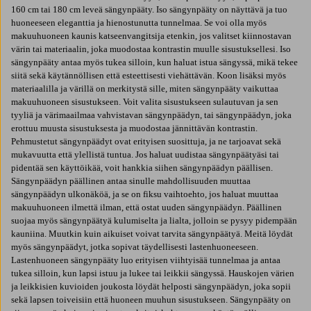
160 cm tai 180 cm leveä sängynpääty. Iso sängynpääty on näyttävä ja tuo
huoneeseen eleganttia ja hienostunutta tunnelmaa. Se voi olla myös
makuuhuoneen kaunis katseenvangitsija etenkin, jos valitset kiinnostavan
värin tai materiaalin, joka muodostaa kontrastin muulle sisustuksellesi. Iso
sängynpääty antaa myös tukea silloin, kun haluat istua sängyssä, mikä tekee
siitä sekä käytännöllisen että esteettisesti viehättävän. Koon lisäksi myös
materiaalilla ja värillä on merkitystä sille, miten sängynpääty vaikuttaa
makuuhuoneen sisustukseen. Voit valita sisustukseen sulautuvan ja sen
tyyliä ja värimaailmaa vahvistavan sängynpäädyn, tai sängynpäädyn, joka
erottuu muusta sisustuksesta ja muodostaa jännittävän kontrastin.
Pehmustetut sängynpäädyt ovat erityisen suosittuja, ja ne tarjoavat sekä
mukavuutta että ylellistä tuntua. Jos haluat uudistaa sängynpäätyäsi tai
pidentää sen käyttöikää, voit hankkia siihen sängynpäädyn päällisen.
Sängynpäädyn päällinen antaa sinulle mahdollisuuden muuttaa
sängynpäädyn ulkonäköä, ja se on fiksu vaihtoehto, jos haluat muuttaa
makuuhuoneen ilmettä ilman, että ostat uuden sängynpäädyn. Päällinen
suojaa myös sängynpäätyä kulumiselta ja lialta, jolloin se pysyy pidempään
kauniina. Muutkin kuin aikuiset voivat tarvita sängynpäätyä. Meitä löydät
myös sängynpäädyt, jotka sopivat täydellisesti lastenhuoneeseen.
Lastenhuoneen sängynpääty luo erityisen viihtyisää tunnelmaa ja antaa
tukea silloin, kun lapsi istuu ja lukee tai leikkii sängyssä. Hauskojen värien
ja leikkisien kuvioiden joukosta löydät helposti sängynpäädyn, joka sopii
sekä lapsen toiveisiin että huoneen muuhun sisustukseen. Sängynpääty on