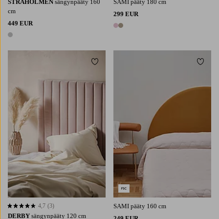
STRÅHOLMEN
sängynpääty 160
SAMI pääty 180 cm
cm
299 EUR
449 EUR
2 värejä
1 väri
Lisää suosikkeihin
Lisää 
4,7
(3)
SAMI pääty 160 cm
4,7 perustuen 3 arvosanaan
DERBY
sängynpääty 120 cm
249 EUR