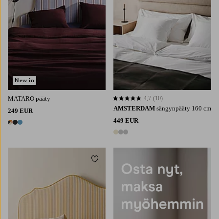
New in
MATARO pääty
4,7
(10)
4,7 perustuen 10 arvosanaan
AMSTERDAM
sängynpääty 160 cm
249 EUR
449 EUR
3 värejä
3 värejä
Lisää suosikkeihin