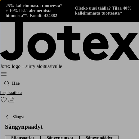
25% kalleimmasta tuotteesta*
Oletko uusi täällä? Tilaa 40%
+ 10% lisää alennetuista
kalleimmasta tuotteesta*
hinnoista**. Koodi: 424882
Jotex-logo – siirry aloitussivulle
Menu
Hae
Inspiraatiota
Siirry merkittyihin suosikkituotteisiin
Siirry ostoskoriin
Sängyt
Sängynpäädyt
Sijauspatjat
Sängynrungot
Sängynpäädyt