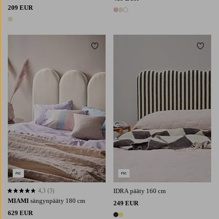
209 EUR
3 värejä
1 väri
Lisää suosikkeihin
Lisää 
4,3
(3)
IDRA pääty 160 cm
4,3 perustuen 3 arvosanaan
MIAMI
sängynpääty 180 cm
249 EUR
629 EUR
2 värejä