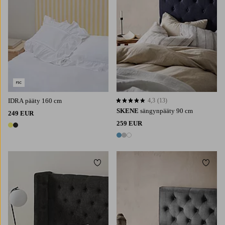
IDRA pääty 160 cm
4,3
(13)
4,3 perustuen 13 arvosanaan
SKENE
sängynpääty 90 cm
249 EUR
259 EUR
2 värejä
3 värejä
Lisää suosikkeihin
Lisää 