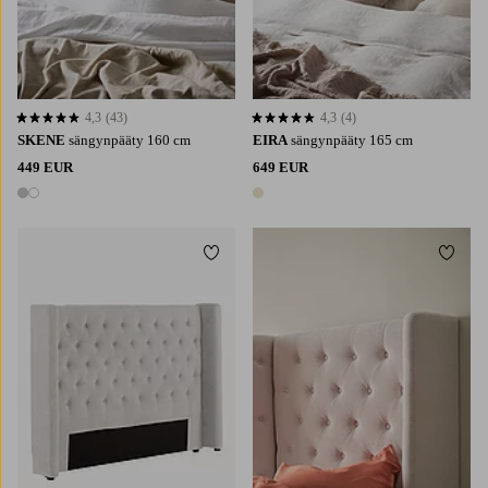
4,3
(43)
4,3
(4)
4,3 perustuen 43 arvosanaan
4,3 perustuen 4 arvosanaan
SKENE
sängynpääty 160 cm
EIRA
sängynpääty 165 cm
449 EUR
649 EUR
2 värejä
1 väri
Lisää suosikkeihin
Lisää 