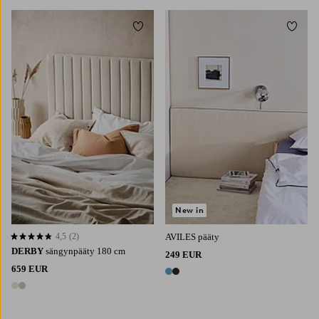
Lisää suosikkeihin
Lisää 
160X200
180X200
New in
4,5
(2)
AVILES pääty
4,5 perustuen 2 arvosanaan
DERBY
sängynpääty 180 cm
249 EUR
659 EUR
2 värejä
2 värejä