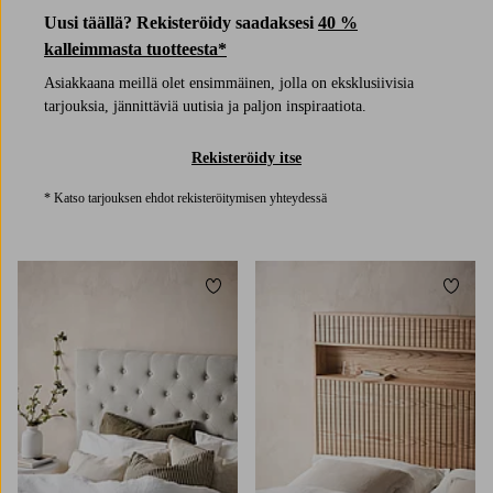
Uusi täällä? Rekisteröidy saadaksesi
40 %
kalleimmasta tuotteesta*
Asiakkaana meillä olet ensimmäinen, jolla on eksklusiivisia
tarjouksia, jännittäviä uutisia ja paljon inspiraatiota.
Rekisteröidy itse
* Katso tarjouksen ehdot rekisteröitymisen yhteydessä
Lisää suosikkeihin
Lisää 