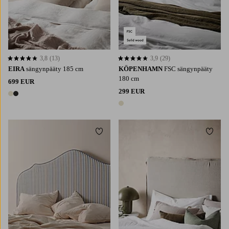
3,8
(13)
3,9
(29)
3,8 perustuen 13 arvosanaan
3,9 perustuen 29 arvosanaan
EIRA
sängynpääty 185 cm
KÖPENHAMN
FSC sängynpääty
180 cm
699 EUR
299 EUR
2 värejä
1 väri
Lisää suosikkeihin
Lisää 