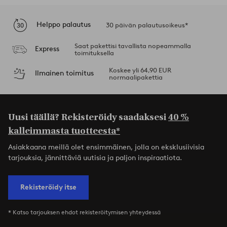
Helppo palautus
30 päivän palautusoikeus*
Saat pakettisi tavallista nopeammalla
Express
toimituksella
Koskee yli 64,90 EUR
Ilmainen toimitus
normaalipakettia
Uusi täällä? Rekisteröidy saadaksesi
40 %
kalleimmasta tuotteesta*
Asiakkaana meillä olet ensimmäinen, jolla on eksklusiivisia
tarjouksia, jännittäviä uutisia ja paljon inspiraatiota.
Rekisteröidy itse
* Katso tarjouksen ehdot rekisteröitymisen yhteydessä