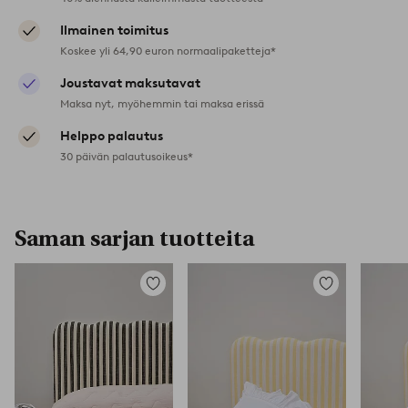
Ilmainen toimitus
Koskee yli 64,90 euron normaalipaketteja*
Joustavat maksutavat
Maksa nyt, myöhemmin tai maksa erissä
Helppo palautus
30 päivän palautusoikeus*
Saman sarjan tuotteita
Lisää
Lisää
suosikkeihin
suosikkeihin