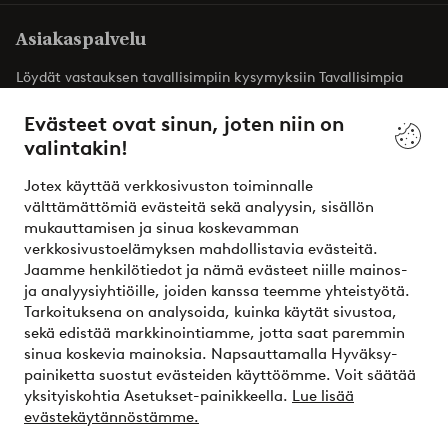
Asiakaspalvelu
Löydät vastauksen tavallisimpiin kysymyksiin Tavallisimpia
kysymyksiä -osiosta. Löydät täältä myös yhteystietomme.
Evästeet ovat sinun, joten niin on
valintakin!
Asiakaspalvelu
Tilaukset
Maksutavat
T
Jotex käyttää verkkosivuston toiminnalle
välttämättömiä evästeitä sekä analyysin, sisällön
mukauttamisen ja sinua koskevamman
Omat sivut
verkkosivustoelämyksen mahdollistavia evästeitä.
Jaamme henkilötiedot ja nämä evästeet niille mainos-
Tietoa Jotexista
ja analyysiyhtiöille, joiden kanssa teemme yhteistyötä.
Tarkoituksena on analysoida, kuinka käytät sivustoa,
sekä edistää markkinointiamme, jotta saat paremmin
Palvelumme
sinua koskevia mainoksia. Napsauttamalla Hyväksy-
painiketta suostut evästeiden käyttöömme. Voit säätää
yksityiskohtia Asetukset-painikkeella.
Lue lisää
Ehdot
evästekäytännöstämme.