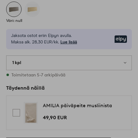
Väri: null
Jaksota ostot eriin Elpyn avulla.
Elpy
Maksa alk. 28,30 EUR/kk.
Lue lisää
1 kpl
Varastossa
Toimitetaan 5-7 arkipäivää
Täydennä näillä
AMILIA päiväpeite musliinista
49,90 EUR