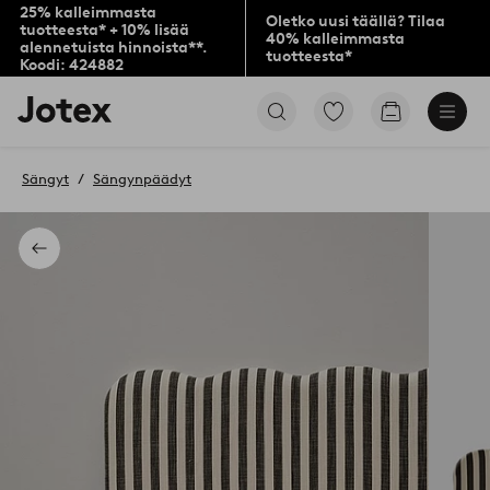
25% kalleimmasta
Oletko uusi täällä? Tilaa
tuotteesta* + 10% lisää
40% kalleimmasta
alennetuista hinnoista**.
tuotteesta*
Koodi: 424882
Jotex-
Siirry
Siirry
logo
merkittyihin
ostoskoriin
–
suosikkituotteisiin
siirry
Sängyt
Sängynpäädyt
aloitussivulle
Takaisin