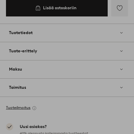
Lisää ostoskoriin
Lisää
suosikkeih
Tuotetiedot
Tuote-erittely
Maksu
Toimitus
Tuoteilmoitus
Uusi asiakas?
40% alennusta kalleimmasta tuotteesta*