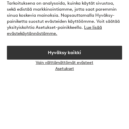
Tarkoituksena on analysoida, kuinka käytät sivustoa,
sekä edistää markkinointiamme, jotta saat paremmin
Palvelumme
sinua koskevia mainoksia. Napsauttamalla Hyväksy-
painiketta suostut evästeiden käyttöömme. Voit säätää
yksityiskohtia Asetukset-painikkeella.
Lue lisää
Ehdot
evästekäytännöstämme.
Ystävät
Hyväksy kaikki
Vain välttämättömät evästeet
Avaa
Asetukset
chat-
Turvalliset maksut – maksa nyt tai erissä
laati
Haluatko tietää
lisää maksuvaihtoehdoistamme
?
elpy
Suomi - Valitse maa