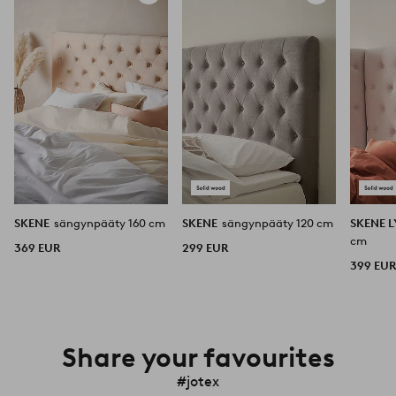
suosikkeihin
suosikkeihin
SKENE
sängynpääty 160 cm
SKENE
sängynpääty 120 cm
SKENE 
cm
369 EUR
299 EUR
399 EU
Share your favourites
#jotex