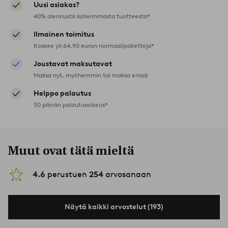
Uusi asiakas?
40% alennusta kalleimmasta tuotteesta*
Ilmainen toimitus
Koskee yli 64,90 euron normaalipaketteja*
Joustavat maksutavat
Maksa nyt, myöhemmin tai maksa erissä
Helppo palautus
30 päivän palautusoikeus*
Muut ovat tätä mieltä
4.6
perustuen
254
arvosanaan
Näytä kaikki arvostelut (193)