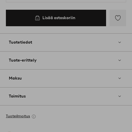
Lisää ostoskoriin
Lisää
suosikkeih
Tuotetiedot
Tuote-erittely
Maksu
Toimitus
Tuoteilmoitus