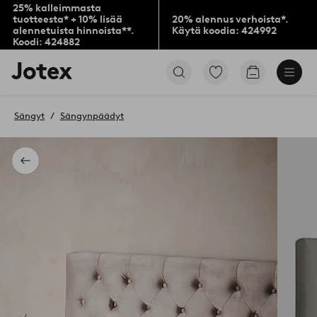
25% kalleimmasta
tuotteesta* + 10% lisää
20% alennus verhoista*.
alennetuista hinnoista**.
Käytä koodia: 424992
Koodi: 424882
Jotex-
Siirry
Siirry
logo
merkittyihin
ostoskoriin
–
suosikkituotteisiin
siirry
Sängyt
Sängynpäädyt
aloitussivulle
Takaisin