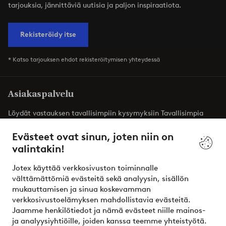
tarjouksia, jännittäviä uutisia ja paljon inspiraatiota.
Rekisteröidy itse
* Katso tarjouksen ehdot rekisteröitymisen yhteydessä
Asiakaspalvelu
Löydät vastauksen tavallisimpiin kysymyksiin Tavallisimpia
kysymyksiä -osiosta. Löydät täältä myös yhteystietomme.
Evästeet ovat sinun, joten niin on
valintakin!
Asiakaspalvelu
Tilaukset
Maksutavat
T
Jotex käyttää verkkosivuston toiminnalle
välttämättömiä evästeitä sekä analyysin, sisällön
mukauttamisen ja sinua koskevamman
Omat sivut
verkkosivustoelämyksen mahdollistavia evästeitä.
Jaamme henkilötiedot ja nämä evästeet niille mainos-
Tietoa Jotexista
ja analyysiyhtiöille, joiden kanssa teemme yhteistyötä.