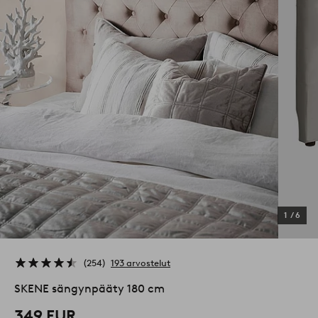
1
/
6
254
193 arvostelut
SKENE sängynpääty 180 cm
349 EUR