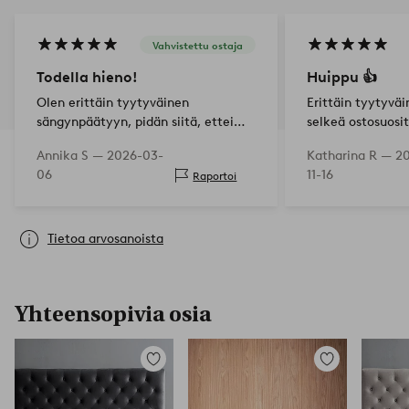
Vahvistettu ostaja
Todella hieno!
Huippu 👍
Olen erittäin tyytyväinen
Erittäin tyytyvä
sängynpäätyyn, pidän siitä, ettei
selkeä ostosuosi
sitä tarvitse ruuvata seinään vaan
Annika S —
2026-03-
Katharina R —
2
sen voi asettaa suoraan lattialle.
06
11-16
Raportoi
Tietoa arvosanoista
Yhteensopivia osia
Lisää
Lisää
suosikkeihin
suosikkeihin