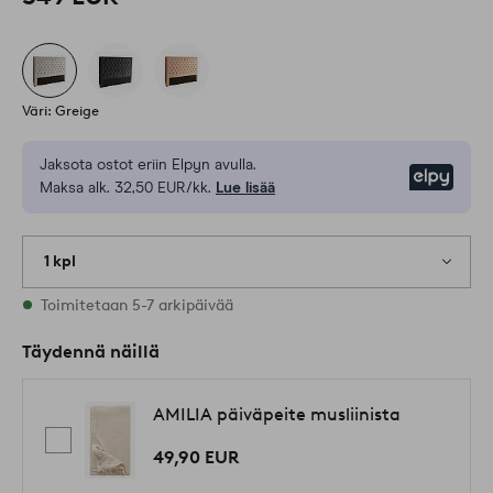
Väri: Greige
Jaksota ostot eriin Elpyn avulla.
Elpy
Maksa alk. 32,50 EUR/kk.
Lue lisää
1 kpl
Varastossa
Toimitetaan 5-7 arkipäivää
Täydennä näillä
AMILIA päiväpeite musliinista
49,90 EUR