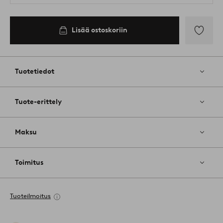
Lisää ostoskoriin
Lisää
suosikkeih
Tuotetiedot
Tuote-erittely
Maksu
Toimitus
Tuoteilmoitus