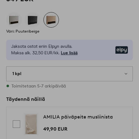
Väri: Puuteribeige
Jaksota ostot eriin Elpyn avulla.
Elpy
Maksa alk. 32,50 EUR/kk.
Lue lisää
1 kpl
Varastossa
Toimitetaan 5-7 arkipäivää
Täydennä näillä
AMILIA päiväpeite musliinista
49,90 EUR