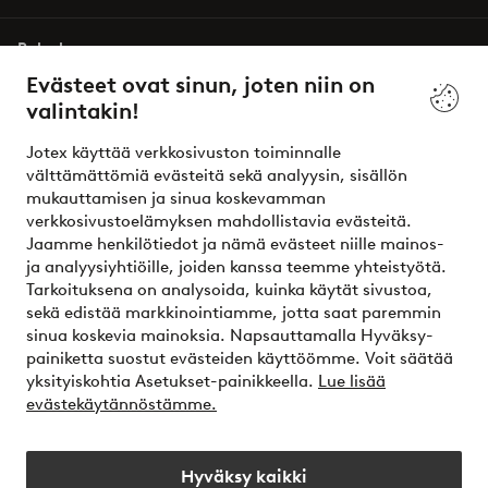
Palvelumme
Evästeet ovat sinun, joten niin on
valintakin!
Ehdot
Jotex käyttää verkkosivuston toiminnalle
Ystävät
välttämättömiä evästeitä sekä analyysin, sisällön
mukauttamisen ja sinua koskevamman
verkkosivustoelämyksen mahdollistavia evästeitä.
Jaamme henkilötiedot ja nämä evästeet niille mainos-
Turvalliset maksut – maksa nyt tai erissä
ja analyysiyhtiöille, joiden kanssa teemme yhteistyötä.
Tarkoituksena on analysoida, kuinka käytät sivustoa,
Haluatko tietää
lisää maksuvaihtoehdoistamme
?
sekä edistää markkinointiamme, jotta saat paremmin
elpy
sinua koskevia mainoksia. Napsauttamalla Hyväksy-
painiketta suostut evästeiden käyttöömme. Voit säätää
yksityiskohtia Asetukset-painikkeella.
Lue lisää
evästekäytännöstämme.
Suomi - Valitse maa
Hyväksy kaikki