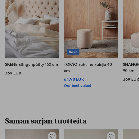
Basic
SKENE
sängynpääty 160 cm
TOKYO
rahi, halkaisija 40
SHANG
cm
90 cm
369 EUR
64,90 EUR
369 EU
Our best value!
Saman sarjan tuotteita
Lisää
Lisää