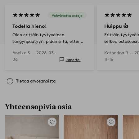
Vahvistettu ostaja
Todella hieno!
Huippu 👍
Olen erittäin tyytyväinen
Erittäin tyytyvä
sängynpäätyyn, pidän siitä, ettei
selkeä ostosuosi
sitä tarvitse ruuvata seinään vaan
Annika S —
2026-03-
Katharina R —
2
sen voi asettaa suoraan lattialle.
06
11-16
Raportoi
Tietoa arvosanoista
Yhteensopivia osia
Lisää
Lisää
suosikkeihin
suosikkeihin