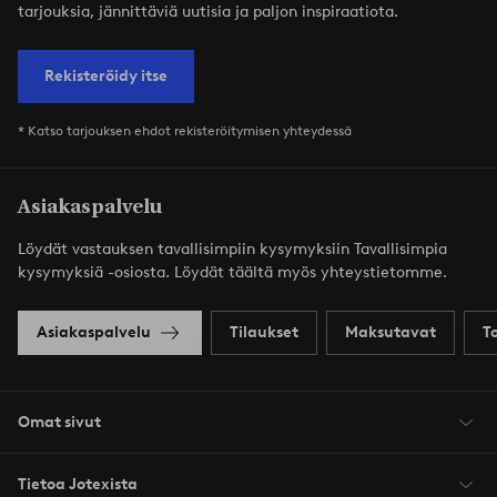
tarjouksia, jännittäviä uutisia ja paljon inspiraatiota.
Rekisteröidy itse
* Katso tarjouksen ehdot rekisteröitymisen yhteydessä
Asiakaspalvelu
Löydät vastauksen tavallisimpiin kysymyksiin Tavallisimpia
kysymyksiä -osiosta. Löydät täältä myös yhteystietomme.
Asiakaspalvelu
Tilaukset
Maksutavat
T
Omat sivut
Tietoa Jotexista