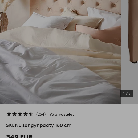
1
/
5
254
193 arvostelut
SKENE sängynpääty 180 cm
349 EUR