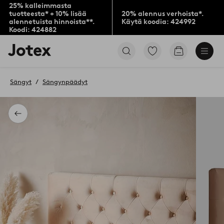
25% kalleimmasta
tuotteesta* + 10% lisää
20% alennus verhoista*.
alennetuista hinnoista**.
Käytä koodia: 424992
Koodi: 424882
Jotex-
Siirry
Siirry
logo
merkittyihin
ostoskoriin
–
suosikkituotteisiin
siirry
Sängyt
Sängynpäädyt
aloitussivulle
Takaisin