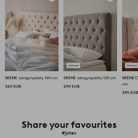
suosikkeihin
suosikkeihin
SKENE
sängynpääty 160 cm
SKENE
sängynpääty 120 cm
SKENE 
cm
369 EUR
299 EUR
399 EU
Share your favourites
#jotex