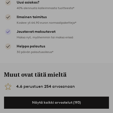
Uusi asiakas?
40% alennusta kalleimmasta tuotteesta*
Ilmainen toimitus
Koskee yli 64,90 euron normaalipaketteja*
Joustavat maksutavat
Maksa nyt, myöhemmin tai maksa erissä
Helppo palautus
30 päivän palautusoikeus*
Muut ovat tätä mieltä
4.6
perustuen
254
arvosanaan
Näytä kaikki arvostelut (193)