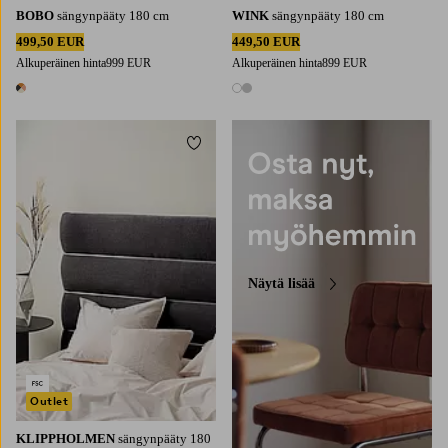
BOBO
sängynpääty 180 cm
WINK
sängynpääty 180 cm
499,50 EUR
449,50 EUR
Alkuperäinen hinta
999 EUR
Alkuperäinen hinta
899 EUR
1 väri
2 värejä
Lisää suosikkeihin
Näytä lisää
Outlet
KLIPPHOLMEN
sängynpääty 180