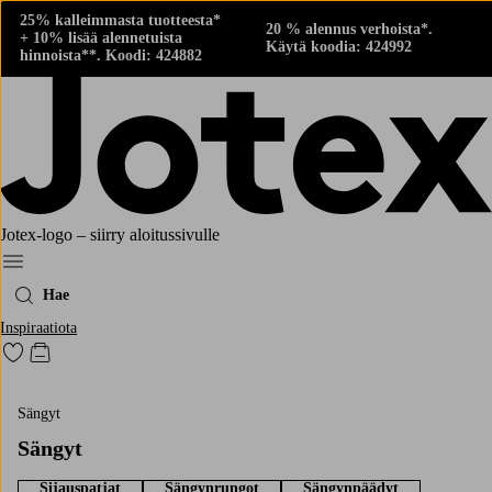
25% kalleimmasta tuotteesta*
20 % alennus verhoista*.
+ 10% lisää alennetuista
Käytä koodia: 424992
hinnoista**. Koodi: 424882
Jotex-logo – siirry aloitussivulle
Menu
Hae
Inspiraatiota
Siirry merkittyihin suosikkituotteisiin
Siirry ostoskoriin
Sängyt
Sängyt
Sijauspatjat
Sängynrungot
Sängynpäädyt