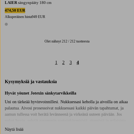
LAIER
sängynpääty 180 cm
474,50 EUR
Alkuperäinen hinta
949 EUR
1 väri
Olet nähnyt 212 / 212 tuotteesta
1
2
3
4
Kysymyksiä ja vastauksia
Hyvät yöunet Jotexin sänkytarvikkeilla
Uni on tärkeää hyvinvoinnillesi. Nukkuessasi keholla ja aivoilla on aikaa
palautua. Aivosi prosessoivat nukkuessasi kaikki päivän tapahtumat, ja
aamun tullessa voit herätä levänneenä ja virkeänä uuteen päivään. Jos
nukut hyvin, selviät paremmin vastoinkäymisistä, stressistä ja erilaisista
rasituksista. Täältä löydät sänkytarvikkeet, jotka voivat auttaa sinua
Näytä lisää
saamaan hyvät yöunet. Hyvä sänky patjalla ja petauspatjalla, joka sopii