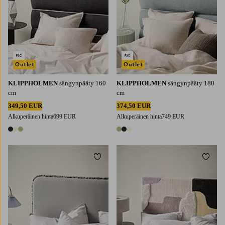
Outlet
Outlet
KLIPPHOLMEN
sängynpääty 160
KLIPPHOLMEN
sängynpääty 180
cm
cm
349,50 EUR
374,50 EUR
Alkuperäinen hinta
699 EUR
Alkuperäinen hinta
749 EUR
3 värejä
3 värejä
Lisää suosikkeihin
Lisää 