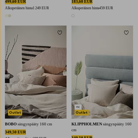
499,60 EUR
183,60 EUR
Alkuperäinen hinta
1 249 EUR
Alkuperäinen hinta
459 EUR
2 värejä
1 väri
Lisää suosikkeihin
Lisää 
Outlet
Outlet
BOBO
sängynpääty 160 cm
KLIPPHOLMEN
sängynpääty 160
cm
349,50 EUR
349,50 EUR