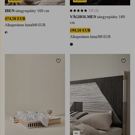
IBEN
sängynpääty 160 cm
5,0
(1)
5,0 perustuen 1 arvosanaan
VÅGHOLMEN
sängynpääty 180
474,50 EUR
cm
Alkuperäinen hinta
949 EUR
199,50 EUR
1 väri
Alkuperäinen hinta
399 EUR
1 väri
Lisää suosikkeihin
Lisää 