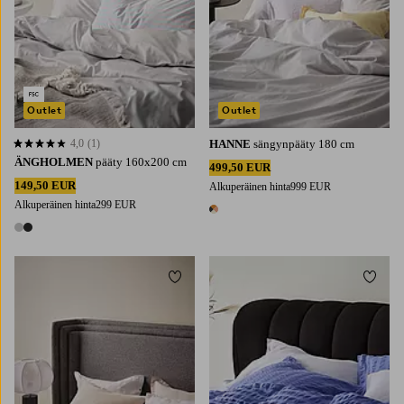
Outlet
Outlet
4,0
(1)
HANNE
sängynpääty 180 cm
4,0 perustuen 1 arvosanaan
ÄNGHOLMEN
pääty 160x200 cm
499,50 EUR
149,50 EUR
Alkuperäinen hinta
999 EUR
Alkuperäinen hinta
299 EUR
1 väri
2 värejä
Lisää suosikkeihin
Lisää 