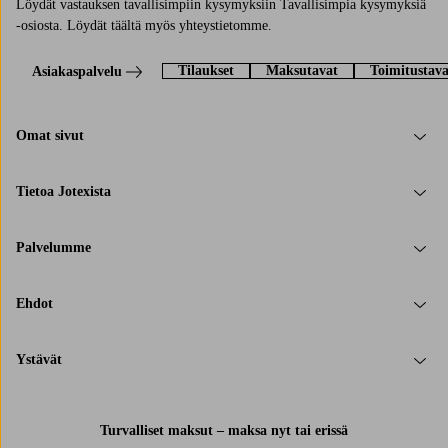
Löydät vastauksen tavallisimpiin kysymyksiin Tavallisimpia kysymyksiä
-osiosta. Löydät täältä myös yhteystietomme.
Tilaukset
Maksutavat
Toimitustava
Asiakaspalvelu
Omat sivut
Tietoa Jotexista
Palvelumme
Ehdot
Ystävät
Turvalliset maksut – maksa nyt tai erissä