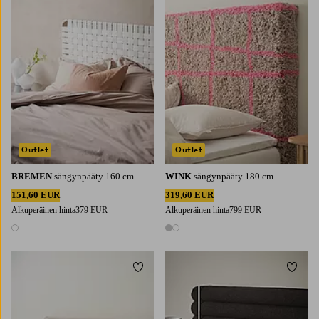
Outlet
Outlet
BREMEN
sängynpääty 160 cm
WINK
sängynpääty 180 cm
151,60 EUR
319,60 EUR
Alkuperäinen hinta
379 EUR
Alkuperäinen hinta
799 EUR
1 väri
2 värejä
Lisää suosikkeihin
Lisää 