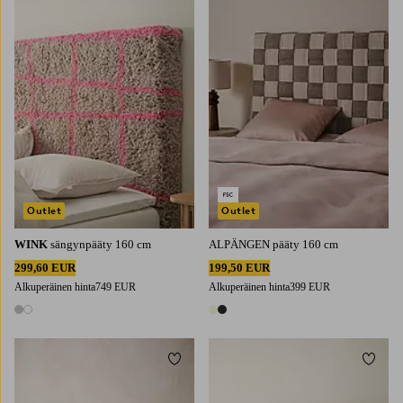
Outlet
Outlet
WINK
sängynpääty 160 cm
ALPÄNGEN pääty 160 cm
299,60 EUR
199,50 EUR
Alkuperäinen hinta
749 EUR
Alkuperäinen hinta
399 EUR
2 värejä
2 värejä
Lisää suosikkeihin
Lisää 