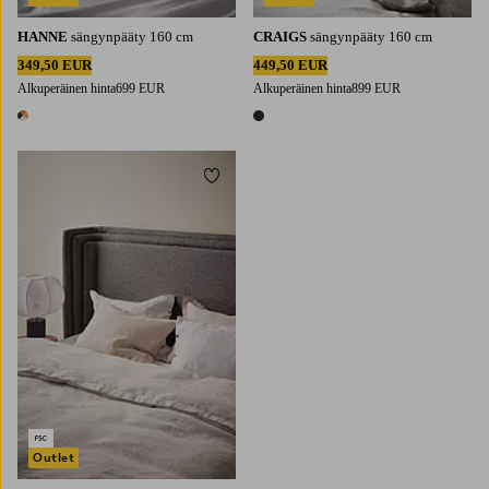
HANNE
sängynpääty 160 cm
CRAIGS
sängynpääty 160 cm
349,50 EUR
449,50 EUR
Alkuperäinen hinta
699 EUR
Alkuperäinen hinta
899 EUR
1 väri
1 väri
Lisää suosikkeihin
Outlet