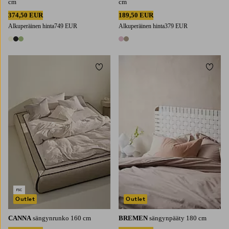
cm
cm
374,50 EUR
189,50 EUR
Alkuperäinen hinta
749 EUR
Alkuperäinen hinta
379 EUR
3 värejä
2 värejä
Lisää suosikkeihin
Lisää 
Outlet
Outlet
CANNA
sängynrunko 160 cm
BREMEN
sängynpääty 180 cm