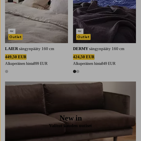
Outlet
Outlet
LAIER
sängynpääty 160 cm
DERMY
sängynpääty 160 cm
449,50 EUR
424,50 EUR
Alkuperäinen hinta
899 EUR
Alkuperäinen hinta
849 EUR
1 väri
2 värejä
New in
Valitut kauden uutiset