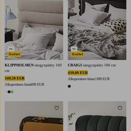
Outlet
Outlet
KLIPPHOLMEN
sängynpääty 160
CRAIGS
sängynpääty 180 cm
cm
439,60 EUR
349,50 EUR
Alkuperäinen hinta
1 099 EUR
Alkuperäinen hinta
699 EUR
1 väri
3 värejä
Lisää suosikkeihin
Lisää 