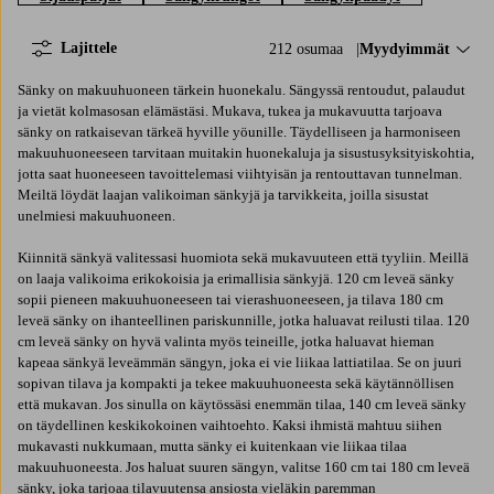
Lajittele
212 osumaa
Lajittele:
Myydyimmät
Sänky on makuuhuoneen tärkein huonekalu. Sängyssä rentoudut, palaudut
ja vietät kolmasosan elämästäsi. Mukava, tukea ja mukavuutta tarjoava
sänky on ratkaisevan tärkeä hyville yöunille. Täydelliseen ja harmoniseen
makuuhuoneeseen tarvitaan muitakin huonekaluja ja sisustusyksityiskohtia,
jotta saat huoneeseen tavoittelemasi viihtyisän ja rentouttavan tunnelman.
Meiltä löydät laajan valikoiman sänkyjä ja tarvikkeita, joilla sisustat
unelmiesi makuuhuoneen.
Kiinnitä sänkyä valitessasi huomiota sekä mukavuuteen että tyyliin. Meillä
on laaja valikoima erikokoisia ja erimallisia sänkyjä. 120 cm leveä sänky
sopii pieneen makuuhuoneeseen tai vierashuoneeseen, ja tilava 180 cm
leveä sänky on ihanteellinen pariskunnille, jotka haluavat reilusti tilaa. 120
cm leveä sänky on hyvä valinta myös teineille, jotka haluavat hieman
kapeaa sänkyä leveämmän sängyn, joka ei vie liikaa lattiatilaa. Se on juuri
sopivan tilava ja kompakti ja tekee makuuhuoneesta sekä käytännöllisen
että mukavan. Jos sinulla on käytössäsi enemmän tilaa, 140 cm leveä sänky
on täydellinen keskikokoinen vaihtoehto. Kaksi ihmistä mahtuu siihen
mukavasti nukkumaan, mutta sänky ei kuitenkaan vie liikaa tilaa
makuuhuoneesta. Jos haluat suuren sängyn, valitse 160 cm tai 180 cm leveä
sänky, joka tarjoaa tilavuutensa ansiosta vieläkin paremman