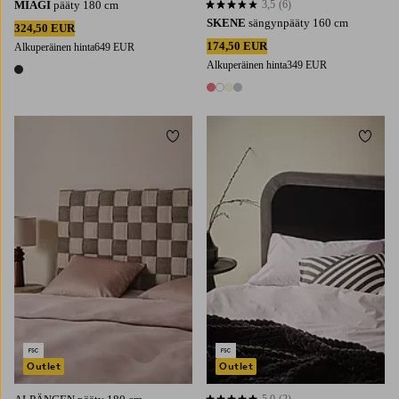
MIAGI
pääty 180 cm
3,5
(6)
3,5 perustuen 6 arvosanaan
SKENE
sängynpääty 160 cm
324,50 EUR
174,50 EUR
Alkuperäinen hinta
649 EUR
Alkuperäinen hinta
349 EUR
1 väri
4 värejä
Lisää suosikkeihin
Lisää 
Outlet
Outlet