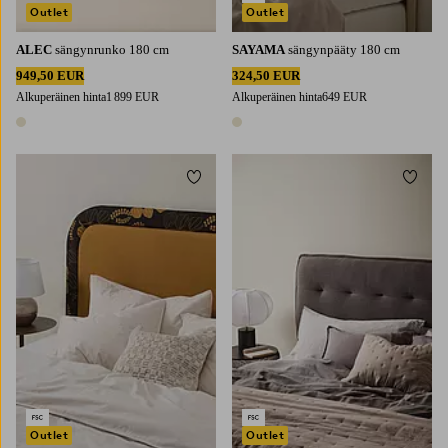
Outlet
Outlet
ALEC
sängynrunko 180 cm
SAYAMA
sängynpääty 180 cm
949,50 EUR
324,50 EUR
Alkuperäinen hinta
1 899 EUR
Alkuperäinen hinta
649 EUR
1 väri
1 väri
Lisää suosikkeihin
Lisää 
Outlet
Outlet