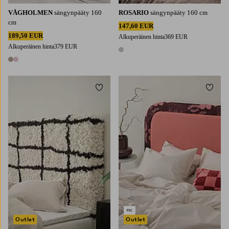
VÅGHOLMEN
sängynpääty 160
ROSARIO
sängynpääty 160 cm
cm
147,60 EUR
189,50 EUR
Alkuperäinen hinta
369 EUR
Alkuperäinen hinta
379 EUR
1 väri
2 värejä
Lisää suosikkeihin
Lisää 
Outlet
Outlet