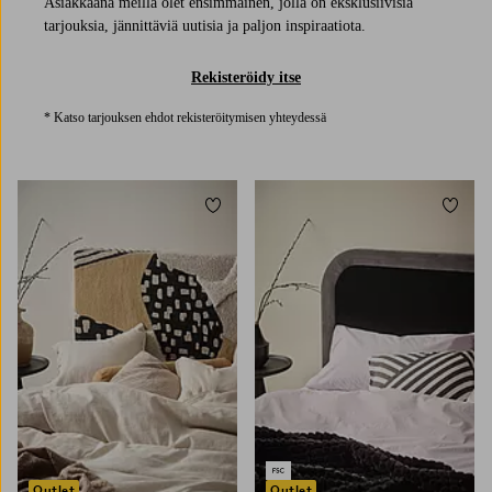
Asiakkaana meillä olet ensimmäinen, jolla on eksklusiivisia
tarjouksia, jännittäviä uutisia ja paljon inspiraatiota.
Rekisteröidy itse
* Katso tarjouksen ehdot rekisteröitymisen yhteydessä
Lisää suosikkeihin
Lisää 
Outlet
Outlet