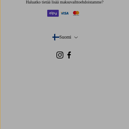
Haluatko tietää
lisää maksuvaihtoehdoistamme
?
elpy
visa
mastercard
Suomi
- Valitse maa
Instagram
Facebook