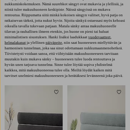
nukkumiskokemuksen. Nämä suurehkot sängyt ovat mukavia ja ylellisiä, ja
niistä tulee makuuhuoneen keskipiste. Näissä sängyissä on mukava
rentoutua. Riippumatta siitä minkä kokoisen sängyn valitset, hyvä patja on
ratkaisevan tärkeä, jotta nukut hyvin. Sijoita sänkyä ostaessasi myös kehoasi
oikealla tavalla tukevaan patjaan. Matala sänky antaa makuuhuoneelle
tilavan ja rauhallisen ilmeen etenkin, jos huone on pieni tai haluat
minimalistisen sisustuksen. Hanki lisäksi laadukkaat
vuodevaatteet
,
helmalakanat
ja ylellinen
päiväpeite
, niin saat huoneeseen miellyttävän ja
harmonisen tunnelman, joka saa sinut odottamaan nukkumaanmenohetkeä.
Tiivistetysti voidaan sanoa, että viihtyisään makuuhuoneeseen tarvitaan
muutakin kuin mukava sänky – huoneeseen tulee luoda rentouttava ja
hyvän unen tarjoava tunnelma. Sinne tulee löytää sopiva yhdistelmä
kaikkea, mitä makuuhuoneessa tulee olla. Meiltä löydät kaiken mitä
tarvitset unelmiesi makuuhuoneeseen ja herätäksesi levänneenä joka päivä.
Lisää suosikkeihin
Lisää 