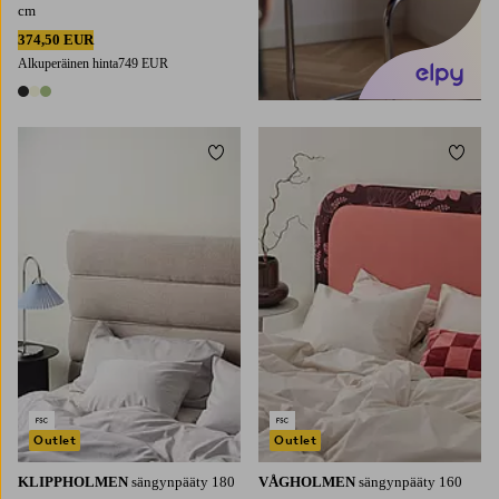
cm
374,50 EUR
Alkuperäinen hinta
749 EUR
3 värejä
Lisää suosikkeihin
Lisää 
Outlet
Outlet
KLIPPHOLMEN
sängynpääty 180
VÅGHOLMEN
sängynpääty 160