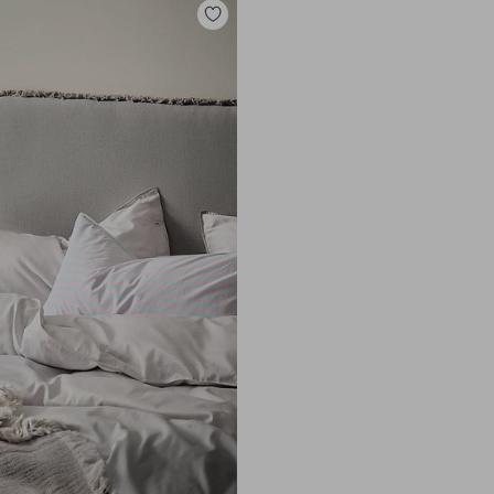
Lisää
suosikkeihin