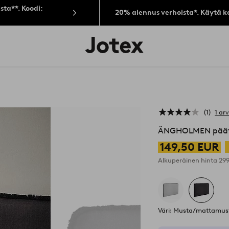
sta**. Koodi:
20% alennus verhoista*. Käytä k
Jotex-
logo
–
siirry
aloitussivulle
1
1 ar
ÄNGHOLMEN päät
149,50 EUR
Alkuperäinen hinta
29
Väri: Musta/mattamus