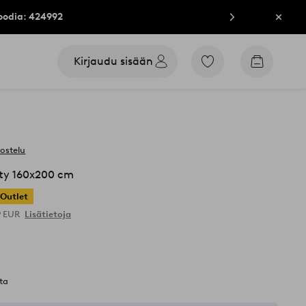
oodia: 424992
Sulje
Kirjaudu sisään
Siirry
Siirry
merkittyihin
ostoskori
suosikkituotteisiin
vostelu
y 160x200 cm
Outlet
9 EUR
Lisätietoja
ta