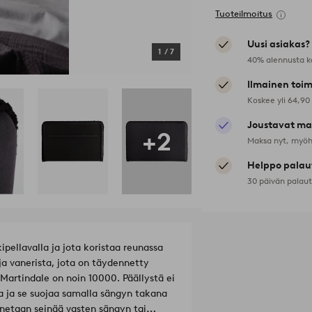
Tuoteilmoitus
Uusi asiakas?
1
/
7
40% alennusta k
Ilmainen toim
Koskee yli 64,90
Joustavat ma
+2
Maksa nyt, myöh
Helppo palau
30 päivän palau
ellavalla ja jota koristaa reunassa
a vanerista, jota on täydennetty
artindale on noin 10000. Päällystä ei
a ja se suojaa samalla sängyn takana
nnetaan seinää vasten sängyn tai