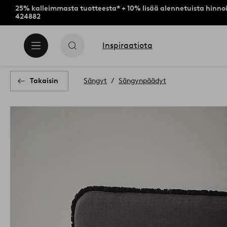
25% kalleimmasta tuotteesta* + 10% lisää alennetuista hinnoi
424882
Inspiraatiota
Takaisin
Sängyt
Sängynpäädyt