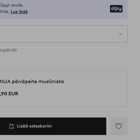
Elpyn avulla.
Elpy
R/kk.
Lue lisää
kipäivää
ILIA päiväpeite musliinista
,90 EUR
Lisää ostoskoriin
Lisää