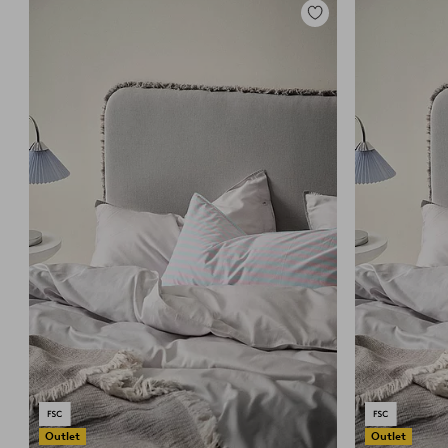
Lisää
suosikkeihin
Outlet
Outlet