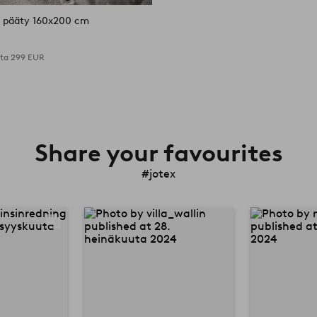
N
pääty 160x200 cm
nta
299 EUR
Share your favourites
#jotex