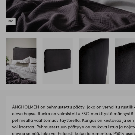
ÄNGHOLMEN on pehmustettu pääty, joka on verhoiltu rustiikkip
oleva hapsu. Runko on valmistettu FSC-merkitystä männystä j
pehmeällä vaahtomuovitäytteellä. Kangas on kestävää ja sen M
voi irrottaa. Pehmustettuun päätyyn on mukava istua ja nojat
olevaa seinää, joka voi helposti kulua ja rumentua. Pääty ase