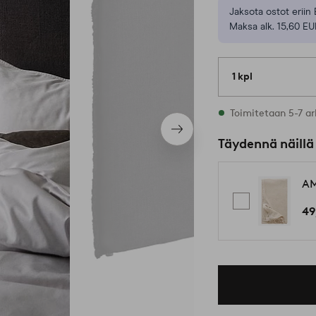
Jaksota ostot eriin 
Maksa alk. 15,60 EU
1 kpl
Varastossa
Toimitetaan 5-7 ar
Seuraava
Täydennä näillä
tuote
AM
49