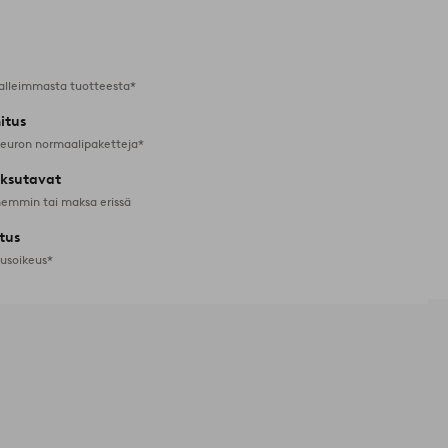
suosikkeihin
alleimmasta tuotteesta*
itus
 euron normaalipaketteja*
ksutavat
emmin tai maksa erissä
tus
tusoikeus*