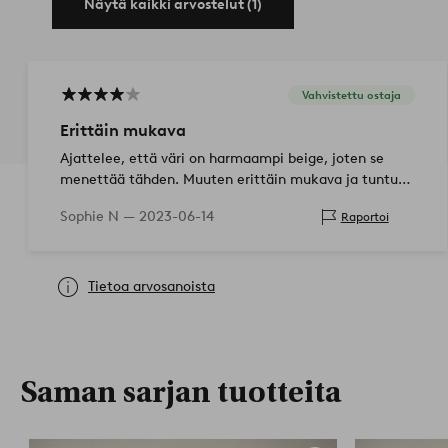
Näytä kaikki arvostelut (1)
Vahvistettu ostaja
Erittäin mukava
Ajattelee, että väri on harmaampi beige, joten se
menettää tähden. Muuten erittäin mukava ja tuntuu
se on hyvä laatu kangasta. Kevyt myös
Sophie N —
2023-06-14
Raportoi
Tietoa arvosanoista
Saman sarjan tuotteita