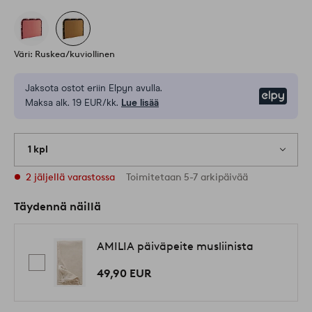
Väri: Ruskea/kuviollinen
Jaksota ostot eriin Elpyn avulla.
Elpy
Maksa alk. 19 EUR/kk.
Lue lisää
1 kpl
2 jäljellä varastossa
Toimitetaan 5-7 arkipäivää
Täydennä näillä
AMILIA päiväpeite musliinista
49,90 EUR