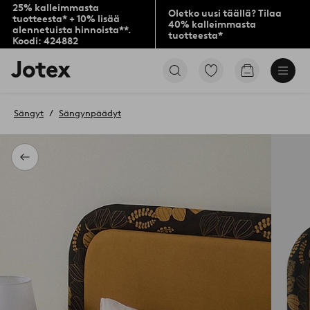
25% kalleimmasta
Oletko uusi täällä? Tilaa
tuotteesta* + 10% lisää
40% kalleimmasta
alennetuista hinnoista**.
tuotteesta*
Koodi: 424882
Jotex-
Siirry
Siirry
logo
merkittyihin
ostoskoriin
–
suosikkituotteisiin
siirry
Sängyt
Sängynpäädyt
aloitussivulle
Takaisin