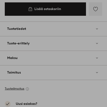
Lisää ostoskoriin
Lisää
suosikkeih
Tuotetiedot
Tuote-erittely
Maksu
Toimitus
Tuoteilmoitus
Uusi asiakas?