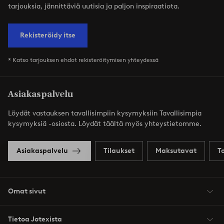
tarjouksia, jännittäviä uutisia ja paljon inspiraatiota.
Rekisteröidy itse
* Katso tarjouksen ehdot rekisteröitymisen yhteydessä
Asiakaspalvelu
Löydät vastauksen tavallisimpiin kysymyksiin Tavallisimpia
kysymyksiä -osiosta. Löydät täältä myös yhteystietomme.
Asiakaspalvelu
Tilaukset
Maksutavat
T
Omat sivut
Tietoa Jotexista