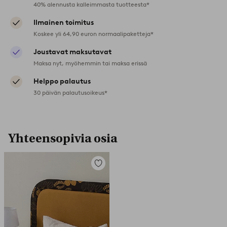
40% alennusta kalleimmasta tuotteesta*
Ilmainen toimitus
Koskee yli 64,90 euron normaalipaketteja*
Joustavat maksutavat
Maksa nyt, myöhemmin tai maksa erissä
Helppo palautus
30 päivän palautusoikeus*
Yhteensopivia osia
Lisää
suosikkeihin