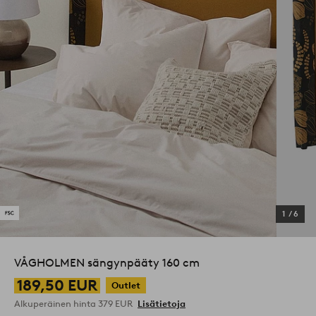
1
/
6
VÅGHOLMEN sängynpääty 160 cm
189,50 EUR
Outlet
Alkuperäinen hinta
379 EUR
Lisätietoja