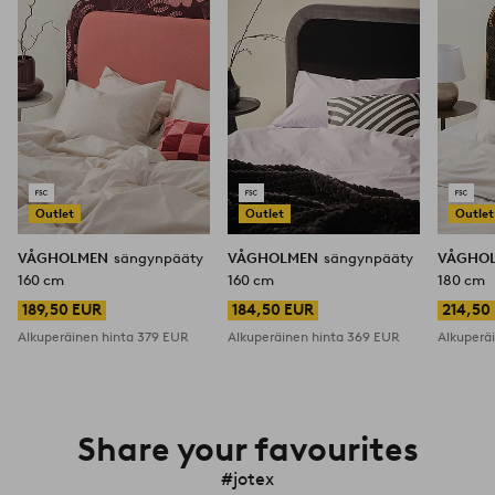
Outlet
Outlet
Outlet
VÅGHOLMEN
sängynpääty
VÅGHOLMEN
sängynpääty
VÅGHO
160 cm
160 cm
180 cm
189,50 EUR
184,50 EUR
214,50
Alkuperäinen hinta
379 EUR
Alkuperäinen hinta
369 EUR
Alkuperä
Share your favourites
#jotex