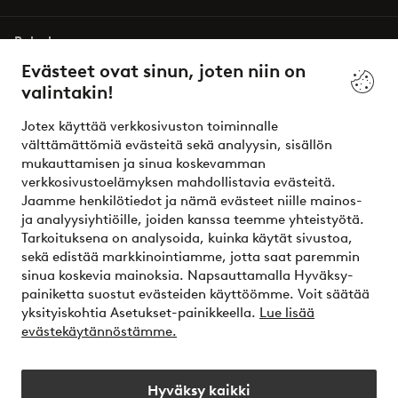
Palvelumme
Evästeet ovat sinun, joten niin on
valintakin!
Ehdot
Jotex käyttää verkkosivuston toiminnalle
Ystävät
välttämättömiä evästeitä sekä analyysin, sisällön
mukauttamisen ja sinua koskevamman
verkkosivustoelämyksen mahdollistavia evästeitä.
Jaamme henkilötiedot ja nämä evästeet niille mainos-
Turvalliset maksut – maksa nyt tai erissä
ja analyysiyhtiöille, joiden kanssa teemme yhteistyötä.
Tarkoituksena on analysoida, kuinka käytät sivustoa,
Haluatko tietää
lisää maksuvaihtoehdoistamme
?
sekä edistää markkinointiamme, jotta saat paremmin
elpy
sinua koskevia mainoksia. Napsauttamalla Hyväksy-
painiketta suostut evästeiden käyttöömme. Voit säätää
yksityiskohtia Asetukset-painikkeella.
Lue lisää
evästekäytännöstämme.
Suomi - Valitse maa
Hyväksy kaikki