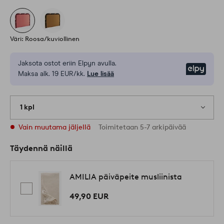
Väri: Roosa/kuviollinen
Jaksota ostot eriin Elpyn avulla.
Elpy
Maksa alk. 19 EUR/kk.
Lue lisää
1 kpl
Vain muutama jäljellä
Toimitetaan 5-7 arkipäivää
Täydennä näillä
AMILIA päiväpeite musliinista
49,90 EUR