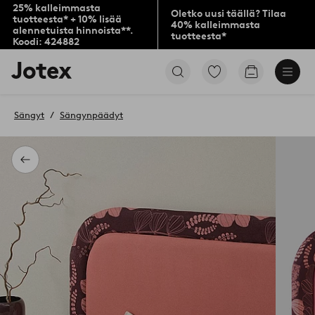
25% kalleimmasta
Oletko uusi täällä? Tilaa
tuotteesta* + 10% lisää
40% kalleimmasta
alennetuista hinnoista**.
tuotteesta*
Koodi: 424882
Jotex-
Siirry
Siirry
logo
merkittyihin
ostoskoriin
–
suosikkituotteisiin
siirry
Sängyt
Sängynpäädyt
aloitussivulle
Takaisin