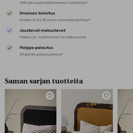
40% alennusta kalleimmasta tuotteesta*
Ilmainen toimitus
Koskee yli 64,90 euron normaalipaketteja*
Joustavat maksutavat
Maksa nyt, myöhemmin tai maksa erissä
Helppo palautus
30 päivän palautusoikeus*
Saman sarjan tuotteita
Lisää
Lisää
suosikkeihin
suosikkeihin