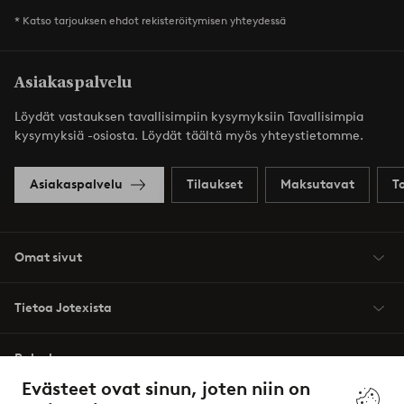
* Katso tarjouksen ehdot rekisteröitymisen yhteydessä
Asiakaspalvelu
Löydät vastauksen tavallisimpiin kysymyksiin Tavallisimpia
kysymyksiä -osiosta. Löydät täältä myös yhteystietomme.
Asiakaspalvelu
Tilaukset
Maksutavat
T
Omat sivut
Tietoa Jotexista
Palvelumme
Evästeet ovat sinun, joten niin on