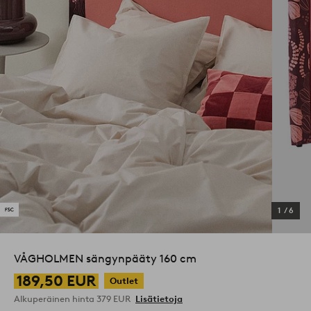
1
/
6
VÅGHOLMEN sängynpääty 160 cm
189,50 EUR
Outlet
Alkuperäinen hinta
379 EUR
Lisätietoja