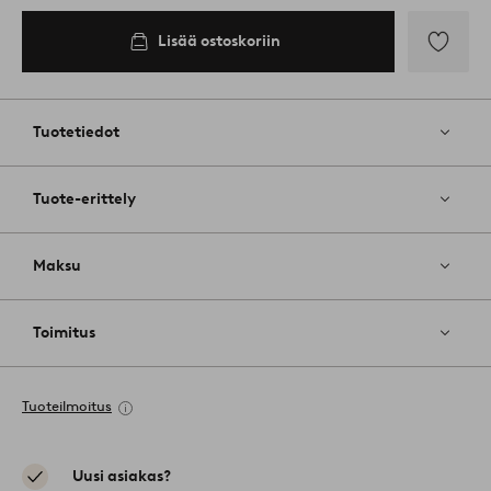
Lisää ostoskoriin
Lisää
suosikkeih
Tuotetiedot
Tuote-erittely
Maksu
Toimitus
Tuoteilmoitus
Uusi asiakas?