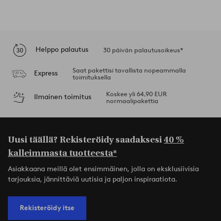
Helppo palautus
30 päivän palautusoikeus*
Saat pakettisi tavallista nopeammalla
Express
toimituksella
Koskee yli 64,90 EUR
Ilmainen toimitus
normaalipakettia
Uusi täällä? Rekisteröidy saadaksesi
40 %
kalleimmasta tuotteesta*
Asiakkaana meillä olet ensimmäinen, jolla on eksklusiivisia
tarjouksia, jännittäviä uutisia ja paljon inspiraatiota.
Rekisteröidy itse