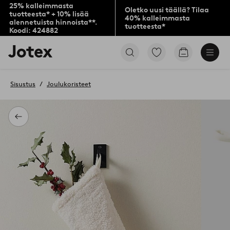
25% kalleimmasta
Oletko uusi täällä? Tilaa
tuotteesta* + 10% lisää
40% kalleimmasta
alennetuista hinnoista**.
tuotteesta*
Koodi: 424882
Jotex-
Siirry
Siirry
logo
merkittyihin
ostoskoriin
–
suosikkituotteisiin
siirry
Sisustus
Joulukoristeet
aloitussivulle
Takaisin