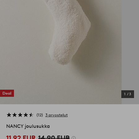
Deal
1
/
3
12
3 arvostelut
NANCY joulusukka
11,92 EUR
14,90 EUR