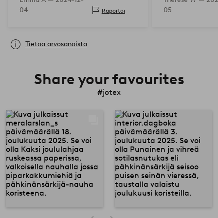
odotuksiani.
04
05
Raportoi
Tietoa arvosanoista
Share your favourites
#jotex