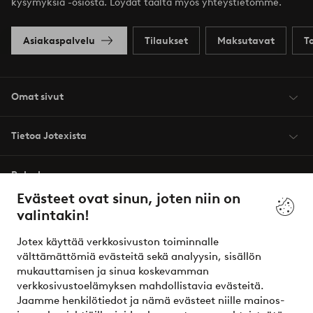
kysymyksiä -osiosta. Löydät täältä myös yhteystietomme.
Asiakaspalvelu
Tilaukset
Maksutavat
T
Omat sivut
Tietoa Jotexista
Palvelumme
Evästeet ovat sinun, joten niin on
valintakin!
Ehdot
Jotex käyttää verkkosivuston toiminnalle
Ystävät
välttämättömiä evästeitä sekä analyysin, sisällön
mukauttamisen ja sinua koskevamman
verkkosivustoelämyksen mahdollistavia evästeitä.
Jaamme henkilötiedot ja nämä evästeet niille mainos-