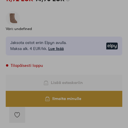
Väri: undefined
Jaksota ostot eriin Elpyn avulla.
Elpy
Maksa alk. 4 EUR/kk.
Lue lisää
Tilapäisesti loppu
Lisää ostoskoriin
Ilmoita minulle
Lisää