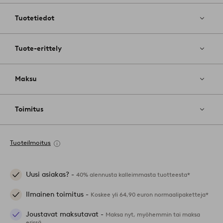
suosikkeihin
Tuotetiedot
Tuote-erittely
Maksu
Toimitus
Tuoteilmoitus
Uusi asiakas? -
40% alennusta kalleimmasta tuotteesta*
Ilmainen toimitus -
Koskee yli 64,90 euron normaalipaketteja*
Joustavat maksutavat -
Maksa nyt, myöhemmin tai maksa
erissä