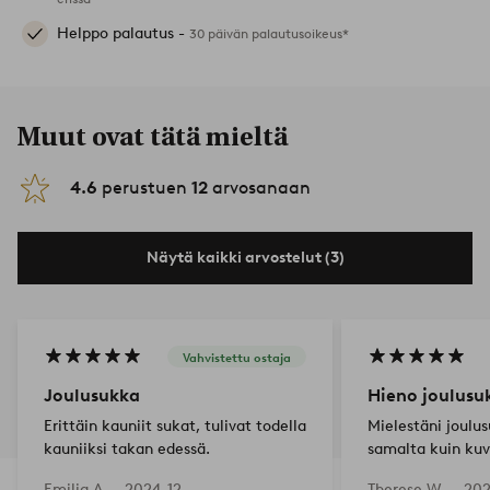
Helppo palautus -
30 päivän palautusoikeus*
Muut ovat tätä mieltä
4.6
perustuen
12
arvosanaan
Näytä kaikki arvostelut (3)
Vahvistettu ostaja
Joulusukka
Hieno joulusu
Erittäin kauniit sukat, tulivat todella
Mielestäni joulu
kauniiksi takan edessä.
samalta kuin kuv
todellisuudessaki
Emilia A —
2024-12-
Therese W —
202