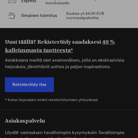
Express
toimituksella
Koskee yli 64,90 EUR
Ilmainen toimitus
normaalipakettia
Uusi täällä? Rekisteröidy saadaksesi
40 %
kalleimmasta tuotteesta*
Asiakkaana meillä olet ensimmäinen, jolla on eksklusiivisia
tarjouksia, jännittäviä uutisia ja paljon inspiraatiota.
Rekisteröidy itse
* Katso tarjouksen ehdot rekisteröitymisen yhteydessä
Asiakaspalvelu
Löydät vastauksen tavallisimpiin kysymyksiin Tavallisimpia