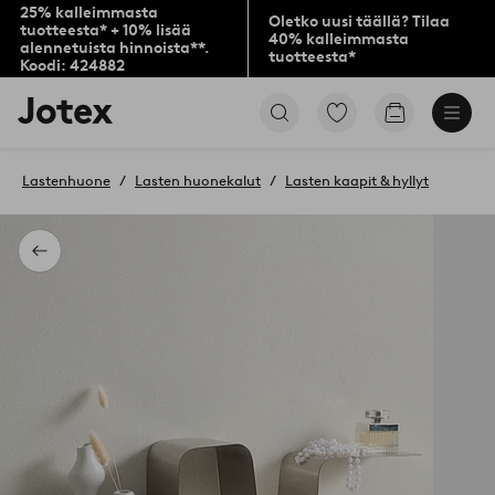
25% kalleimmasta
Oletko uusi täällä? Tilaa
tuotteesta* + 10% lisää
40% kalleimmasta
alennetuista hinnoista**.
tuotteesta*
Koodi: 424882
Jotex-
Siirry
Siirry
logo
merkittyihin
ostoskoriin
–
suosikkituotteisiin
siirry
Lastenhuone
Lasten huonekalut
Lasten kaapit & hyllyt
aloitussivulle
Takaisin