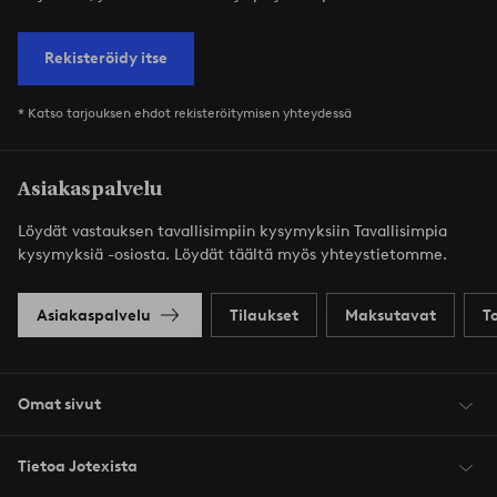
Rekisteröidy itse
* Katso tarjouksen ehdot rekisteröitymisen yhteydessä
Asiakaspalvelu
Löydät vastauksen tavallisimpiin kysymyksiin Tavallisimpia
kysymyksiä -osiosta. Löydät täältä myös yhteystietomme.
Asiakaspalvelu
Tilaukset
Maksutavat
T
Omat sivut
Tietoa Jotexista