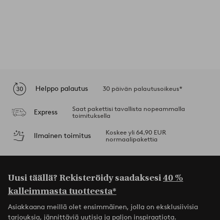
Helppo palautus
30 päivän palautusoikeus*
Saat pakettisi tavallista nopeammalla
Express
toimituksella
Koskee yli 64,90 EUR
Ilmainen toimitus
normaalipakettia
Uusi täällä? Rekisteröidy saadaksesi
40 %
kalleimmasta tuotteesta*
Asiakkaana meillä olet ensimmäinen, jolla on eksklusiivisia
tarjouksia, jännittäviä uutisia ja paljon inspiraatiota.