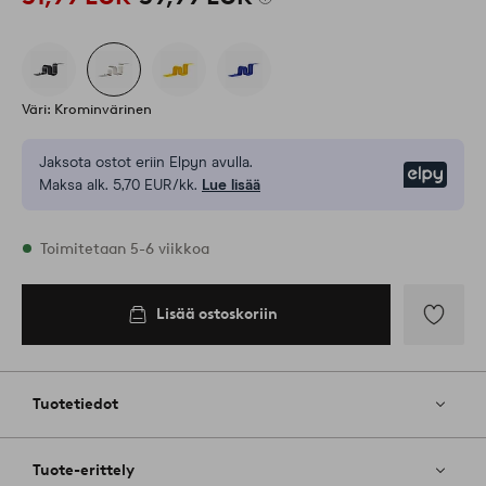
Väri: Krominvärinen
Jaksota ostot eriin Elpyn avulla.
Elpy
Maksa alk. 5,70 EUR/kk.
Lue lisää
Varastossa
Toimitetaan 5-6 viikkoa
Lisää ostoskoriin
Lisää
ostoskoriin
Lisää
suosikkeih
Tuotetiedot
Tuote-erittely