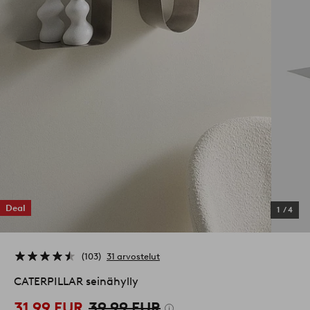
Deal
1
/
4
103
31 arvostelut
CATERPILLAR seinähylly
31,99 EUR
39,99 EUR