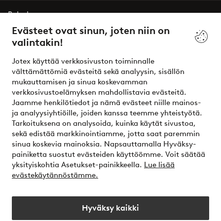
Palvelumme
Evästeet ovat sinun, joten niin on
valintakin!
Ehdot
Jotex käyttää verkkosivuston toiminnalle
Ystävät
välttämättömiä evästeitä sekä analyysin, sisällön
mukauttamisen ja sinua koskevamman
verkkosivustoelämyksen mahdollistavia evästeitä.
Jaamme henkilötiedot ja nämä evästeet niille mainos-
Turvalliset maksut – maksa nyt tai erissä
ja analyysiyhtiöille, joiden kanssa teemme yhteistyötä.
Tarkoituksena on analysoida, kuinka käytät sivustoa,
Haluatko tietää
lisää maksuvaihtoehdoistamme
?
sekä edistää markkinointiamme, jotta saat paremmin
elpy
sinua koskevia mainoksia. Napsauttamalla Hyväksy-
painiketta suostut evästeiden käyttöömme. Voit säätää
yksityiskohtia Asetukset-painikkeella.
Lue lisää
evästekäytännöstämme.
Suomi - Valitse maa
Hyväksy kaikki
Instagram
Facebook