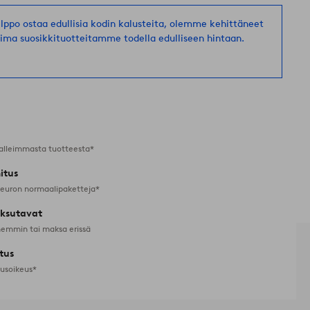
suosikkeihin
helppo ostaa edullisia kodin kalusteita, olemme kehittäneet
oima suosikkituotteitamme todella edulliseen hintaan.
alleimmasta tuotteesta*
itus
 euron normaalipaketteja*
ksutavat
emmin tai maksa erissä
tus
tusoikeus*