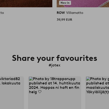
New in
tto
ROW
Villamatto
39,99 EUR
Share your favourites
#jotex