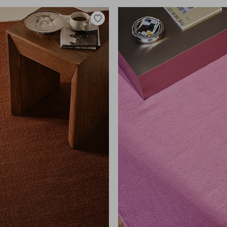
Lisää
suosikkeihin