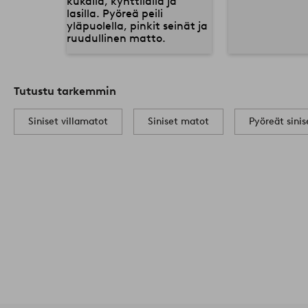
Tutustu tarkemmin
Siniset villamatot
Siniset matot
Pyöreät sini