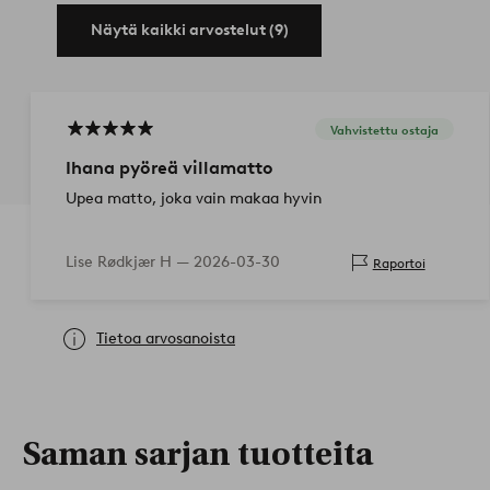
Näytä kaikki arvostelut (9)
Vahvistettu ostaja
Ihana pyöreä villamatto
Upea matto, joka vain makaa hyvin
Lise Rødkjær H —
2026-03-30
Raportoi
Tietoa arvosanoista
Saman sarjan tuotteita