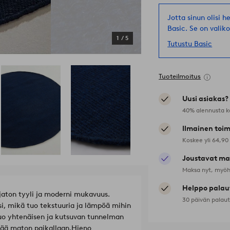
Jotta sinun olisi 
Basic. Se on valik
1
/
5
Tutustu Basic
Tuoteilmoitus
Uusi asiakas?
40% alennusta k
Ilmainen toim
Koskee yli 64,90
Joustavat ma
Maksa nyt, myöh
Helppo palau
aton tyyli ja moderni mukavuus.
30 päivän palau
si, mikä tuo tekstuuria ja lämpöä mihin
o yhtenäisen ja kutsuvan tunnelman
tää maton paikallaan.
Hieno