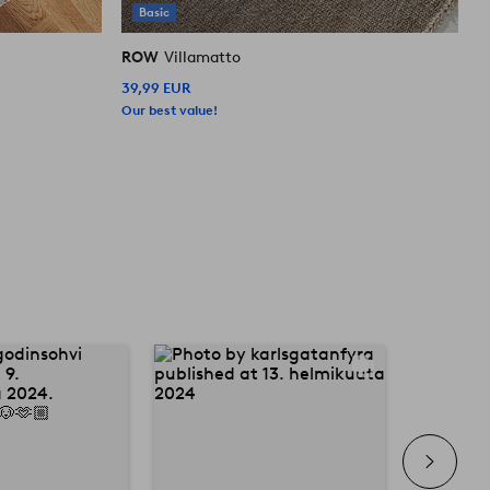
Basic
ROW
Villamatto
39,99 EUR
4
Our best value!
O