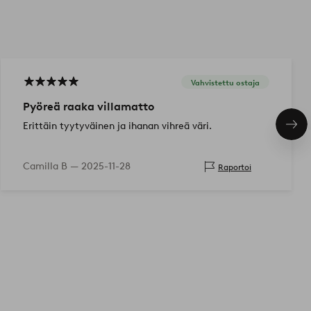
Vahvistettu ostaja
Pyöreä raaka villamatto
Erittäin tyytyväinen ja ihanan vihreä väri.
Seu
tuo
Camilla B —
2025-11-28
Raportoi