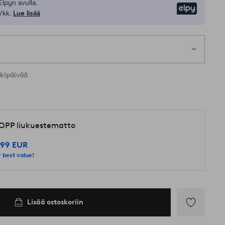
Elpyn avulla.
Elpy
/kk.
Lue lisää
1 k
kia kokoja
rkipäivää
OPP liukuestematto
,99 EUR
 best value!
Lisää ostoskoriin
Lisää