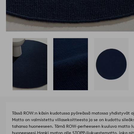
Tässä ROW:n käsin kudotussa pyöreässä matossa yhdistyvät aj
Matto on valmistettu villasekoitteesta ja se on kudottu sileäk
tahansa huoneeseen. Tämä ROW-perheeseen kuuluva matto lu
huoneeseesi.
Hanki maton alle STOPP-liukuestematto, joka pi