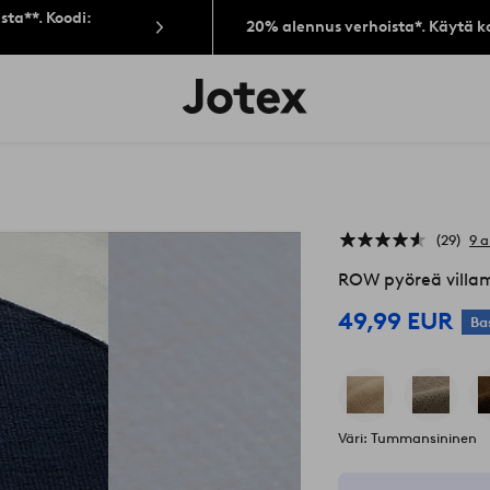
sta**. Koodi:
20% alennus verhoista*. Käytä k
Jotex-
logo
–
siirry
aloitussivulle
29
9 a
ROW pyöreä villa
49,99 EUR
Ba
Väri: Tummansininen