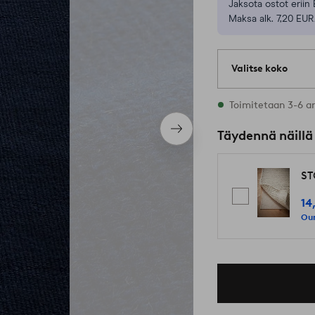
Jaksota ostot eriin 
Maksa alk. 7,20 EUR
Valitse koko
Varastossa on kaik
Toimitetaan 3-6 a
Seuraava
Täydennä näillä
tuote
ST
14
Our