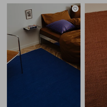
Lisää
suosikkeihin