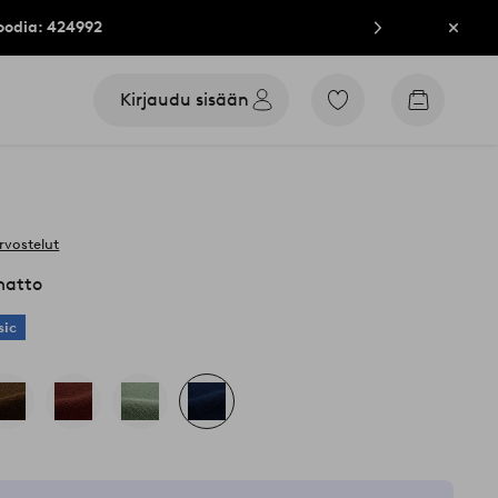
oodia: 424992
Sulje
Kirjaudu sisään
Siirry
Siirry
merkittyihin
ostoskori
suosikkituotteisiin
rvostelut
matto
sic