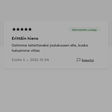
Vahvistettu ostaja
Erittäin hieno
Ostimme laitettavaksi joulukuusen alle, koska
halusimme villaa
Emilie S —
2025-12-04
Raportoi