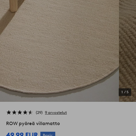
1
/
5
29
9 arvostelut
ROW pyöreä villamatto
49,99 EUR
Basic