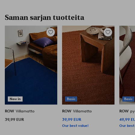
Saman sarjan tuotteita
Lisää
Lisää
suosikkeihin
suosikkeihin
New in
Basic
Basic
ROW
Villamatto
ROW
Villamatto
ROW
py
39,99 EUR
39,99 EUR
49,99 E
Our best value!
Our best