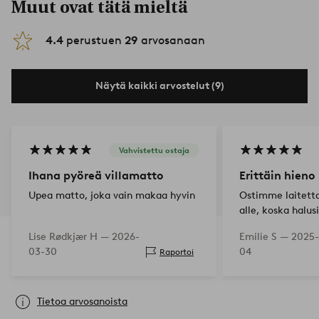
Muut ovat tätä mieltä
4.4
perustuen
29
arvosanaan
Näytä kaikki arvostelut (9)
Vahvistettu ostaja
Ihana pyöreä villamatto
Erittäin hieno
Upea matto, joka vain makaa hyvin
Ostimme laitetta
alle, koska halu
Lise Rødkjær H —
2026-
Emilie S —
2025-
03-30
04
Raportoi
Tietoa arvosanoista