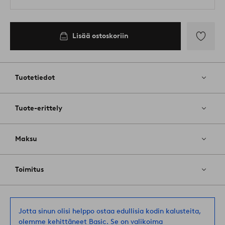
Lisää ostoskoriin
Lisää
suosikkeih
Tuotetiedot
Tuote-erittely
Maksu
Toimitus
Jotta sinun olisi helppo ostaa edullisia kodin kalusteita,
olemme kehittäneet Basic. Se on valikoima