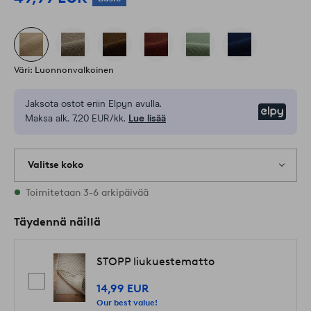
Väri: Luonnonvalkoinen
Jaksota ostot eriin Elpyn avulla.
Elpy
Maksa alk. 7,20 EUR/kk.
Lue lisää
Valitse koko
Varastossa on kaikkia kokoja
Toimitetaan 3-6 arkipäivää
Täydennä näillä
STOPP liukuestematto
14,99 EUR
Our best value!