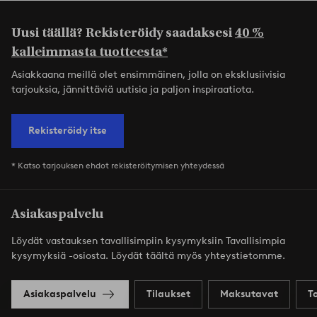
Uusi täällä? Rekisteröidy saadaksesi
40 %
kalleimmasta tuotteesta*
Asiakkaana meillä olet ensimmäinen, jolla on eksklusiivisia
tarjouksia, jännittäviä uutisia ja paljon inspiraatiota.
Rekisteröidy itse
* Katso tarjouksen ehdot rekisteröitymisen yhteydessä
Asiakaspalvelu
Löydät vastauksen tavallisimpiin kysymyksiin Tavallisimpia
kysymyksiä -osiosta. Löydät täältä myös yhteystietomme.
Asiakaspalvelu
Tilaukset
Maksutavat
T