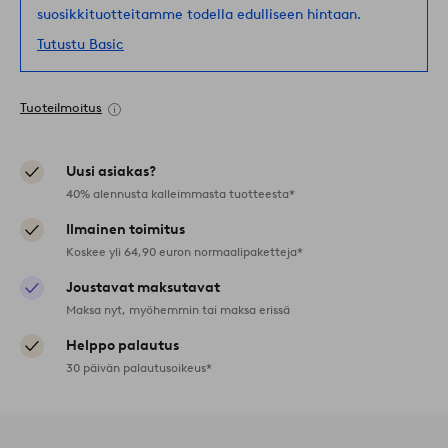
suosikkituotteitamme todella edulliseen hintaan.
Tutustu Basic
Tuoteilmoitus
Uusi asiakas?
40% alennusta kalleimmasta tuotteesta*
Ilmainen toimitus
Koskee yli 64,90 euron normaalipaketteja*
Joustavat maksutavat
Maksa nyt, myöhemmin tai maksa erissä
Helppo palautus
30 päivän palautusoikeus*