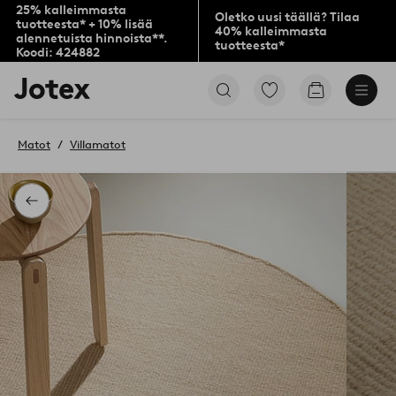
25% kalleimmasta
Oletko uusi täällä? Tilaa
tuotteesta* + 10% lisää
40% kalleimmasta
alennetuista hinnoista**.
tuotteesta*
Koodi: 424882
Jotex-
Siirry
Siirry
logo
merkittyihin
ostoskoriin
–
suosikkituotteisiin
siirry
Matot
Villamatot
aloitussivulle
Takaisin