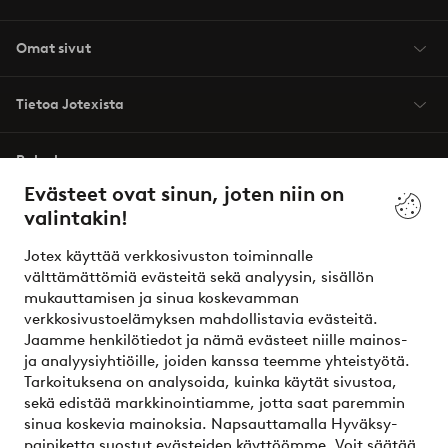
Omat sivut
Tietoa Jotexista
Palvelumme
Evästeet ovat sinun, joten niin on
valintakin!
Ehdot
Jotex käyttää verkkosivuston toiminnalle
Ystävät
välttämättömiä evästeitä sekä analyysin, sisällön
mukauttamisen ja sinua koskevamman
verkkosivustoelämyksen mahdollistavia evästeitä.
Jaamme henkilötiedot ja nämä evästeet niille mainos-
Turvalliset maksut – maksa nyt tai erissä
ja analyysiyhtiöille, joiden kanssa teemme yhteistyötä.
Tarkoituksena on analysoida, kuinka käytät sivustoa,
Haluatko tietää
lisää maksuvaihtoehdoistamme
?
sekä edistää markkinointiamme, jotta saat paremmin
elpy
sinua koskevia mainoksia. Napsauttamalla Hyväksy-
painiketta suostut evästeiden käyttöömme. Voit säätää