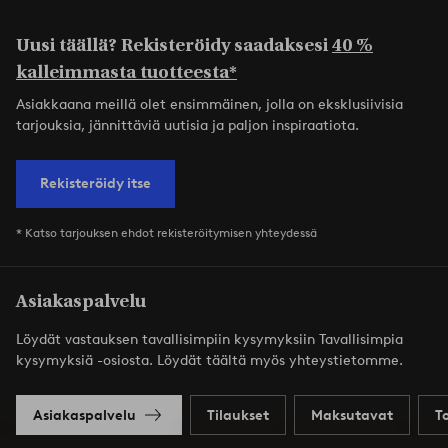
Uusi täällä? Rekisteröidy saadaksesi
40 %
kalleimmasta tuotteesta*
Asiakkaana meillä olet ensimmäinen, jolla on eksklusiivisia
tarjouksia, jännittäviä uutisia ja paljon inspiraatiota.
Rekisteröidy itse
* Katso tarjouksen ehdot rekisteröitymisen yhteydessä
Asiakaspalvelu
Löydät vastauksen tavallisimpiin kysymyksiin Tavallisimpia
kysymyksiä -osiosta. Löydät täältä myös yhteystietomme.
Asiakaspalvelu
Tilaukset
Maksutavat
T