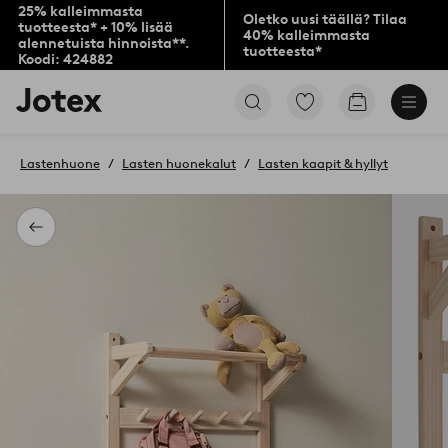
25% kalleimmasta
Oletko uusi täällä? Tilaa
tuotteesta* + 10% lisää
40% kalleimmasta
alennetuista hinnoista**.
tuotteesta*
Koodi: 424882
Jotex-
Siirry
Siirry
logo
merkittyihin
ostoskoriin
–
suosikkituotteisiin
siirry
Lastenhuone
Lasten huonekalut
Lasten kaapit & hyllyt
aloitussivulle
Takaisin