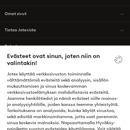
Omat sivut
Tietoa Jotexista
Palvelumme
Evästeet ovat sinun, joten niin on
valintakin!
Ehdot
Jotex käyttää verkkosivuston toiminnalle
Ystävät
välttämättömiä evästeitä sekä analyysin, sisällön
mukauttamisen ja sinua koskevamman
verkkosivustoelämyksen mahdollistavia evästeitä.
Jaamme henkilötiedot ja nämä evästeet niille mainos-
Turvalliset maksut – maksa nyt tai erissä
ja analyysiyhtiöille, joiden kanssa teemme yhteistyötä.
Tarkoituksena on analysoida, kuinka käytät sivustoa,
Haluatko tietää
lisää maksuvaihtoehdoistamme
?
sekä edistää markkinointiamme, jotta saat paremmin
elpy
sinua koskevia mainoksia. Napsauttamalla Hyväksy-
painiketta suostut evästeiden käyttöömme. Voit säätää