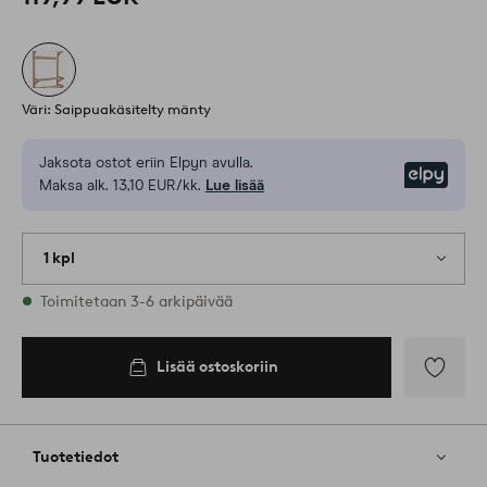
Väri: Saippuakäsitelty mänty
Jaksota ostot eriin Elpyn avulla.
Elpy
Maksa alk. 13,10 EUR/kk.
Lue lisää
1 kpl
Varastossa
Toimitetaan 3-6 arkipäivää
Lisää ostoskoriin
Lisää
suosikkeih
Tuotetiedot