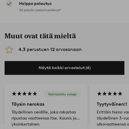
Helppo palautus
30 päivän palautusoikeus*
Muut ovat tätä mieltä
4.3
perustuen
12
arvosanaan
Näytä kaikki arvostelut (4)
Vahvistettu ostaja
Täysin nerokas
Tyytyväinen!!
Täydellinen neidille, joka rakastaa
Erittäin hieno va
ripustaa vaatteensa itse. Kaunis ja
täydellinen 3-vuo
yksinkertainen
ulkovaatteensa 