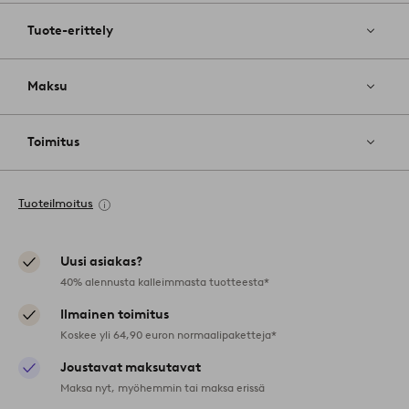
Tuote-erittely
Maksu
Toimitus
Tuoteilmoitus
Uusi asiakas?
40% alennusta kalleimmasta tuotteesta*
Ilmainen toimitus
Koskee yli 64,90 euron normaalipaketteja*
Joustavat maksutavat
Maksa nyt, myöhemmin tai maksa erissä