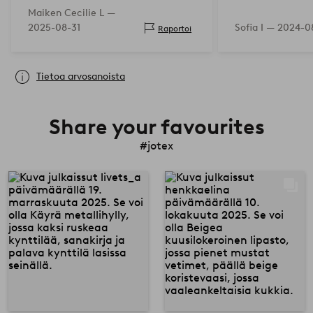
Maiken Cecilie L —
2025-08-31
Sofia I —
2024-0
Raportoi
Tietoa arvosanoista
Share your favourites
#jotex