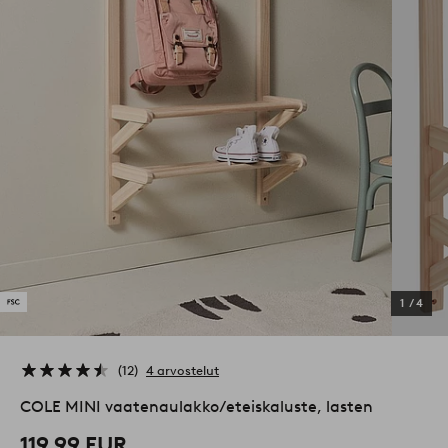
1
/
4
12
4 arvostelut
COLE MINI vaatenaulakko/eteiskaluste, lasten
119,99 EUR