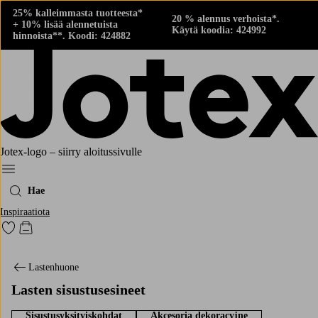
25% kalleimmasta tuotteesta*
20 % alennus verhoista*.
+ 10% lisää alennetuista
Käytä koodia: 424992
hinnoista**. Koodi: 424882
Jotex-logo – siirry aloitussivulle
Menu
Hae
Inspiraatiota
Siirry merkittyihin suosikkituotteisiin
Siirry ostoskoriin
Lastenhuone
Lasten sisustusesineet
Sisustusyksityiskohdat
Akcesoria dekoracyjne