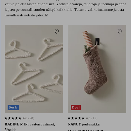
vauvojen että lasten huoneisiin. Yhdistele värejä, muotoja ja teemoja ja anna
lapsen persoonallisuuden näkyä kaikkialla. Tutustu valikoimaamme ja osta
turvallisesti netistä jotex.fi!
Lisää suosikkeihin
Lisää 
Basic
Deal
4,8
(28)
4,6
(12)
4,8 perustuen 28 arvosanaan
4,6 perustuen 12 arvosanaan
BABINE
MINI vaateripustimet,
NANCY
joulusukka
5/pakk.