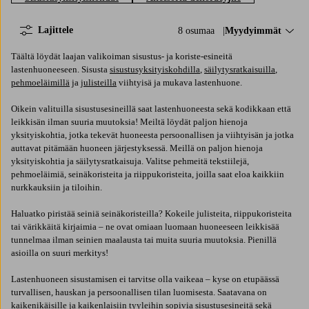
Lajittele
8 osumaa
Lajittele:
Myydyimmät
Täältä löydät laajan valikoiman sisustus- ja koriste-esineitä
lastenhuoneeseen. Sisusta
sisustusyksityiskohdilla
,
säilytysratkaisuilla
,
pehmoeläimillä
ja
julisteilla
viihtyisä ja mukava lastenhuone.
Oikein valituilla sisustusesineillä saat lastenhuoneesta sekä kodikkaan että
leikkisän ilman suuria muutoksia! Meiltä löydät paljon hienoja
yksityiskohtia, jotka tekevät huoneesta persoonallisen ja viihtyisän ja jotka
auttavat pitämään huoneen järjestyksessä. Meillä on paljon hienoja
yksityiskohtia ja säilytysratkaisuja. Valitse pehmeitä tekstiilejä,
pehmoeläimiä, seinäkoristeita ja riippukoristeita, joilla saat eloa kaikkiin
nurkkauksiin ja tiloihin.
Haluatko piristää seiniä seinäkoristeilla? Kokeile julisteita, riippukoristeita
tai värikkäitä kirjaimia – ne ovat omiaan luomaan huoneeseen leikkisää
tunnelmaa ilman seinien maalausta tai muita suuria muutoksia. Pienillä
asioilla on suuri merkitys!
Lastenhuoneen sisustamisen ei tarvitse olla vaikeaa – kyse on etupäässä
turvallisen, hauskan ja persoonallisen tilan luomisesta. Saatavana on
kaikenikäisille ja kaikenlaisiin tyyleihin sopivia sisustusesineitä sekä