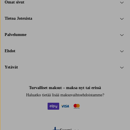
Omat sivut
Tietoa Jotexista
Palvelumme
Ehdot
Ystävät
Turvalliset maksut – maksa nyt tai erissä
Haluatko tietää
lisää maksuvaihtoehdoistamme
?
elpy
visa
mastercard