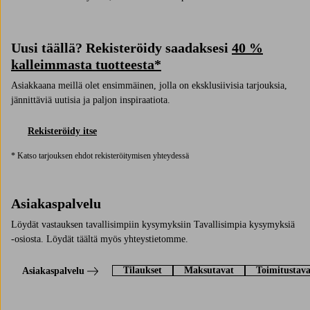
Uusi täällä? Rekisteröidy saadaksesi
40 %
kalleimmasta tuotteesta*
Asiakkaana meillä olet ensimmäinen, jolla on eksklusiivisia tarjouksia,
jännittäviä uutisia ja paljon inspiraatiota.
Rekisteröidy itse
* Katso tarjouksen ehdot rekisteröitymisen yhteydessä
Asiakaspalvelu
Löydät vastauksen tavallisimpiin kysymyksiin Tavallisimpia kysymyksiä
-osiosta. Löydät täältä myös yhteystietomme.
Tilaukset
Maksutavat
Toimitustava
Asiakaspalvelu