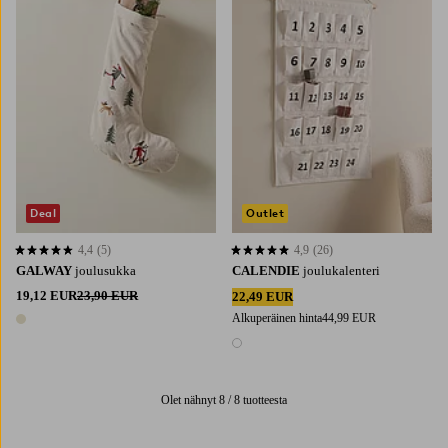
Deal
Outlet
4,4
(5)
4,9
(26)
4,4 perustuen 5 arvosanaan
4,9 perustuen 26 arvosanaan
GALWAY
joulusukka
CALENDIE
joulukalenteri
19,12 EUR
23,90 EUR
22,49 EUR
Alkuperäinen hinta
44,99 EUR
1 väri
1 väri
Olet nähnyt 8 / 8 tuotteesta