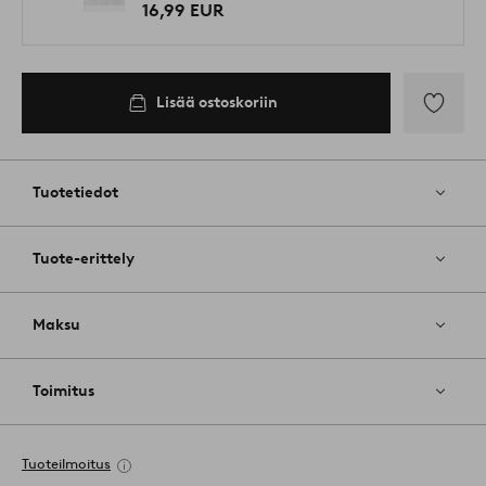
16,99 EUR
Lisää ostoskoriin
Lisää
suosikkeih
Tuotetiedot
Tuote-erittely
Maksu
Toimitus
Tuoteilmoitus