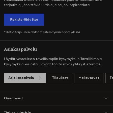
tarjouksia, jännittäviä uutisia ja paljon inspiraatiota.
Rekisteröidy itse
* Katso tarjouksen ehdot rekisteröitymisen yhteydessä
Asiakaspalvelu
Löydät vastauksen tavallisimpiin kysymyksiin Tavallisimpia
kysymyksiä -osiosta. Löydät täältä myös yhteystietomme.
Asiakaspalvelu
Tilaukset
Maksutavat
T
Omat sivut
Tietoa Jotexista