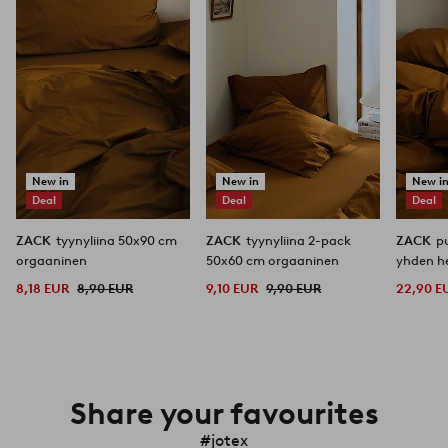
New in
New in
New i
Deal
Deal
Deal
ZACK
tyynyliina 50x90 cm
ZACK
tyynyliina 2-pack
ZACK
p
orgaaninen
50x60 cm orgaaninen
yhden h
orgaani
8,18 EUR
8,90 EUR
9,10 EUR
9,90 EUR
22,90 E
Share your favourites
#jotex