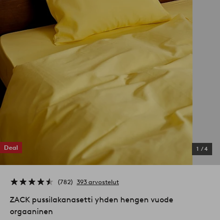
Deal
1
/
4
782
393 arvostelut
ZACK pussilakanasetti yhden hengen vuode
orgaaninen