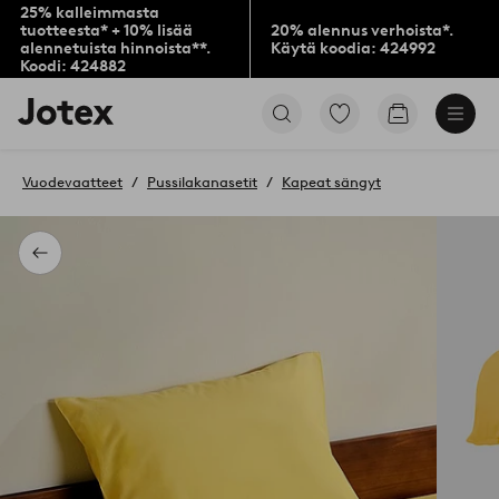
25% kalleimmasta
tuotteesta* + 10% lisää
20% alennus verhoista*.
alennetuista hinnoista**.
Käytä koodia: 424992
Koodi: 424882
Jotex-
Siirry
Siirry
logo
merkittyihin
ostoskoriin
–
suosikkituotteisiin
siirry
Vuodevaatteet
Pussilakanasetit
Kapeat sängyt
aloitussivulle
Takaisin