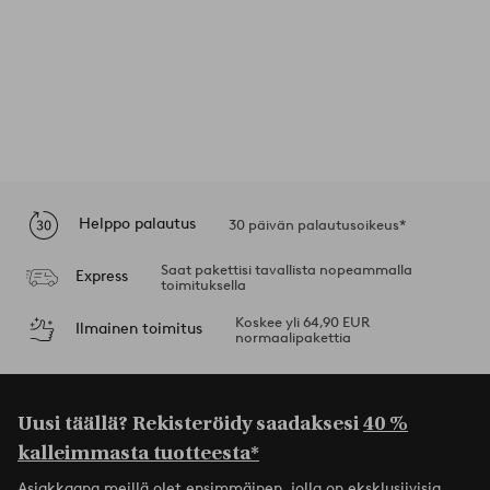
Helppo palautus
30 päivän palautusoikeus*
Saat pakettisi tavallista nopeammalla
Express
toimituksella
Koskee yli 64,90 EUR
Ilmainen toimitus
normaalipakettia
Uusi täällä? Rekisteröidy saadaksesi
40 %
kalleimmasta tuotteesta*
Asiakkaana meillä olet ensimmäinen, jolla on eksklusiivisia