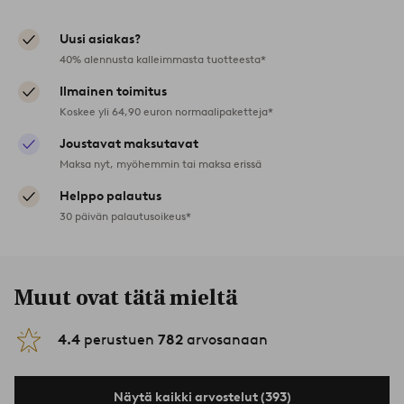
Uusi asiakas?
40% alennusta kalleimmasta tuotteesta*
Ilmainen toimitus
Koskee yli 64,90 euron normaalipaketteja*
Joustavat maksutavat
Maksa nyt, myöhemmin tai maksa erissä
Helppo palautus
30 päivän palautusoikeus*
Muut ovat tätä mieltä
4.4
perustuen
782
arvosanaan
Näytä kaikki arvostelut (393)