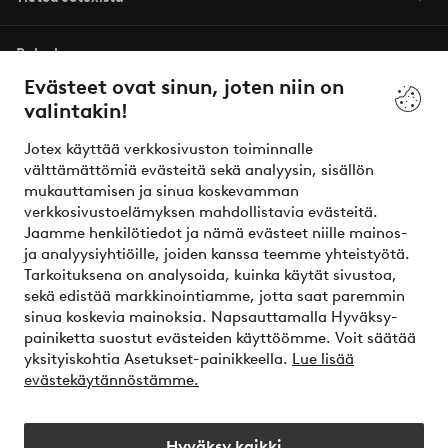
Palvelumme
Evästeet ovat sinun, joten niin on
valintakin!
Ehdot
Jotex käyttää verkkosivuston toiminnalle
Ystävät
välttämättömiä evästeitä sekä analyysin, sisällön
mukauttamisen ja sinua koskevamman
verkkosivustoelämyksen mahdollistavia evästeitä.
Jaamme henkilötiedot ja nämä evästeet niille mainos-
Turvalliset maksut – maksa nyt tai erissä
ja analyysiyhtiöille, joiden kanssa teemme yhteistyötä.
Tarkoituksena on analysoida, kuinka käytät sivustoa,
Haluatko tietää
lisää maksuvaihtoehdoistamme
?
sekä edistää markkinointiamme, jotta saat paremmin
elpy
sinua koskevia mainoksia. Napsauttamalla Hyväksy-
painiketta suostut evästeiden käyttöömme. Voit säätää
yksityiskohtia Asetukset-painikkeella.
Lue lisää
evästekäytännöstämme.
Suomi - Valitse maa
Hyväksy kaikki