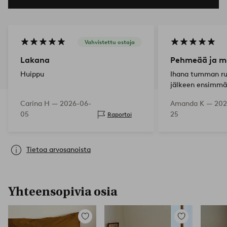
Vahvistettu ostaja
Lakana
Pehmeää ja m
Huippu
Ihana tumman rus
jälkeen ensimmä
karheita, mutta
Carina H —
2026-06-
Amanda K —
202
jälkeen kangas 
05
25
Raportoi
pehmeäksi sillä 
Suosittelen!
Tietoa arvosanoista
Yhteensopivia osia
Lisää
Lisää
suosikkeihin
suosikkeihin