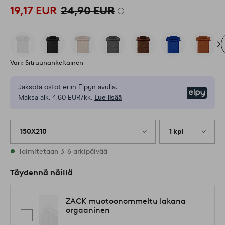
19,17 EUR
24,90 EUR
Väri: Sitruunankeltainen
Jaksota ostot eriin Elpyn avulla.
Elpy
Maksa alk. 4,60 EUR/kk.
Lue lisää
150X210
1 kpl
Varastossa
Toimitetaan 3-6 arkipäivää
Täydennä näillä
ZACK muotoonommeltu lakana
orgaaninen