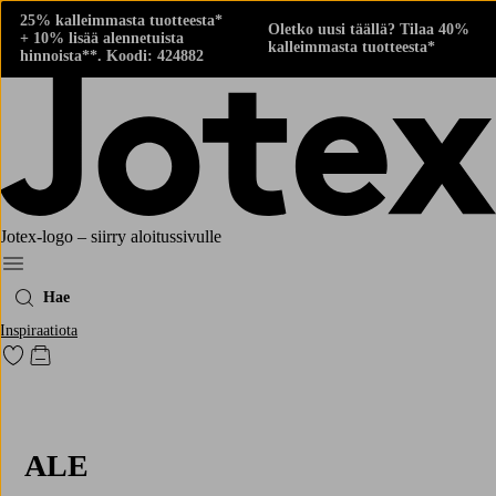
25% kalleimmasta tuotteesta*
Oletko uusi täällä? Tilaa 40%
+ 10% lisää alennetuista
kalleimmasta tuotteesta*
hinnoista**. Koodi: 424882
Jotex-logo – siirry aloitussivulle
Menu
Hae
Inspiraatiota
Siirry merkittyihin suosikkituotteisiin
Siirry ostoskoriin
ALE