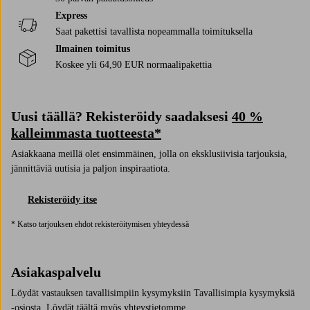
Express
Saat pakettisi tavallista nopeammalla toimituksella
Ilmainen toimitus
Koskee yli 64,90 EUR normaalipakettia
Uusi täällä? Rekisteröidy saadaksesi
40 %
kalleimmasta tuotteesta*
Asiakkaana meillä olet ensimmäinen, jolla on eksklusiivisia tarjouksia,
jännittäviä uutisia ja paljon inspiraatiota.
Rekisteröidy itse
* Katso tarjouksen ehdot rekisteröitymisen yhteydessä
Asiakaspalvelu
Löydät vastauksen tavallisimpiin kysymyksiin Tavallisimpia kysymyksiä
-osiosta. Löydät täältä myös yhteystietomme.