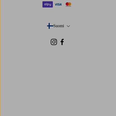
elpy
visa
mastercard
Suomi
- Valitse maa
Instagram
Facebook