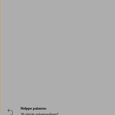
Rakastetut tuotteemme
Shoppaile nyt
Trustpilot
Helppo palautus
30 päivän palautusoikeus*