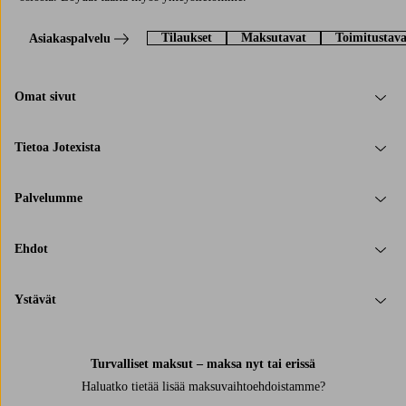
Tilaukset
Maksutavat
Toimitustava
Asiakaspalvelu
Omat sivut
Tietoa Jotexista
Palvelumme
Ehdot
Ystävät
Turvalliset maksut – maksa nyt tai erissä
Haluatko tietää
lisää maksuvaihtoehdoistamme
?