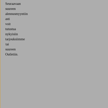
Seuraavaan
suureen
alennusmyyntiin
asti
voit
tutustua
nykyisiin
tarjouksiimme
tai
suureen
Outletiin.
Outlet
Deals
Myydyimmät
Nykyiset tarjoukset
Aina alhaiset hinnat
Shoppaile nyt
Shoppaile nyt