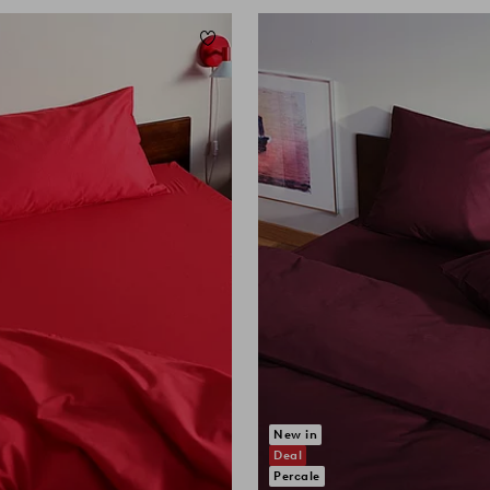
Lisää suosikkeihin
0
New in
Deal
Percale