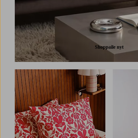
Shoppaile nyt
Lisää suosikkeihin