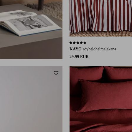
4,6 perustuen 67 arvosanaan
KAYO
röyhelöhelmalakana
29,99 EUR
Lisää suosikkeihin
150X260
180X260
260X260