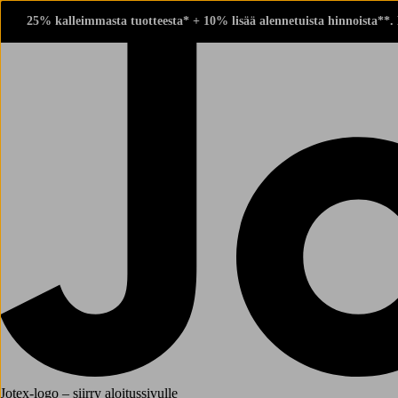
25% kalleimmasta tuotteesta* + 10% lisää alennetuista hinnoista**.
Jotex-logo – siirry aloitussivulle