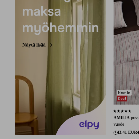
Näytä lisää
New in
Deal
4,2 perustuen 
AMILIA
puss
vuode
43,41 EUR