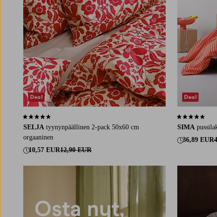
Deal
Deal
4,7 perustuen 6 arvosanaan
4,6 perustuen 
SELJA
tyynynpäällinen 2-pack 50x60 cm
SIMA
pussila
orgaaninen
36,89 EUR
10,57 EUR
12,90 EUR