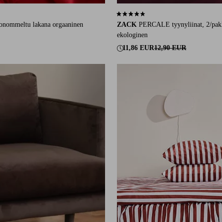
1475 arvosanaan
4,5 perustuen 136 arvosanaan
onommeltu lakana orgaaninen
ZACK
PERCALE tyynyliinat, 2/pak
ekologinen
11,86 EUR
12,90 EUR
90X200
120X200
140X200
160X200
180X20