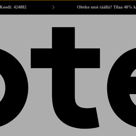
 Koodi: 424882
Oletko uusi täällä? Tilaa 40% k