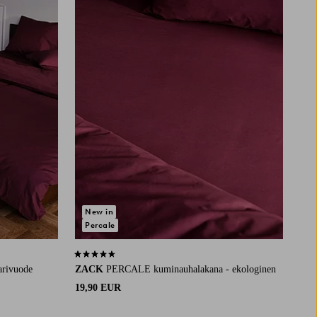
New in
Percale
4,4 perustuen 425 arvosanaan
arivuode
ZACK
PERCALE kuminauhalakana - ekologinen
19,90 EUR