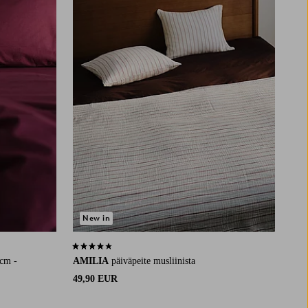
New in
4,0 perustuen 33 arvosanaan
cm -
AMILIA
päiväpeite musliinista
49,90 EUR