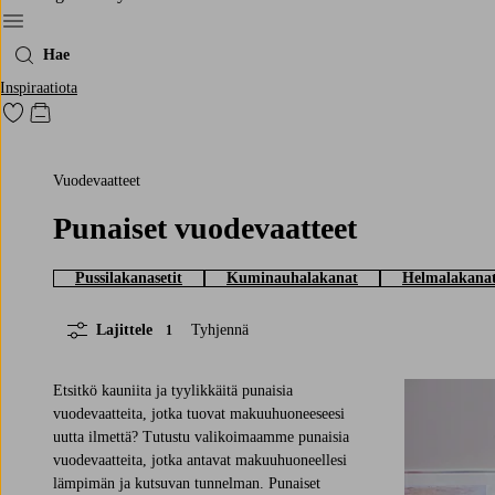
Menu
Hae
Inspiraatiota
Siirry merkittyihin suosikkituotteisiin
Siirry ostoskoriin
Vuodevaatteet
Punaiset vuodevaatteet
Pussilakanasetit
Kuminauhalakanat
Helmalakana
Lajittele
Tyhjennä
1
Etsitkö kauniita ja tyylikkäitä punaisia
vuodevaatteita, jotka tuovat makuuhuoneeseesi
uutta ilmettä? Tutustu valikoimaamme punaisia
vuodevaatteita, jotka antavat makuuhuoneellesi
lämpimän ja kutsuvan tunnelman. Punaiset