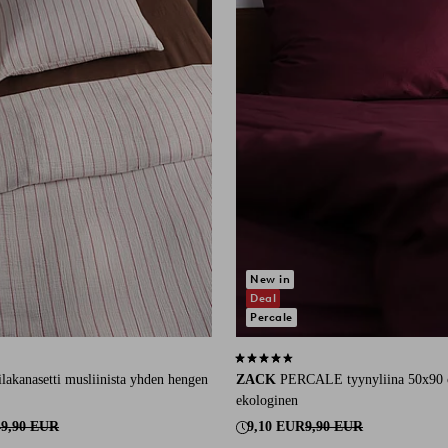
New in
Deal
Percale
14 arvosanaan
4,6 perustuen 113 arvosanaan
ilakanasetti musliinista yhden hengen
ZACK
PERCALE tyynyliina 50x90 
ekologinen
49,90 EUR
9,10 EUR
9,90 EUR