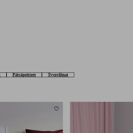
t
Päiväpeitteet
Tyynyliinat
Lisää suosikkeihin
220X210
240X220