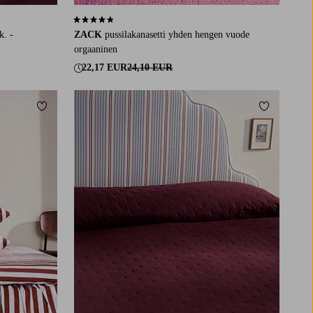
4,4 perustuen 782 arvosanaan
k. -
ZACK
pussilakanasetti yhden hengen vuode
orgaaninen
22,17 EUR
24,10 EUR
Lisää suosikkeihin
Lisää suosi
0