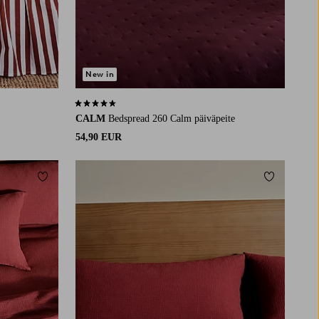
New in
4,5 perustuen 549 arvosanaan
CALM
Bedspread 260 Calm päiväpeite
54,90 EUR
Lisää suosikkeihin
Lisää suosi