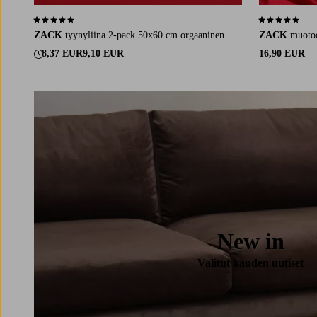
4,5 perustuen 685 arvosanaan
4,4 perustuen 
ZACK
tyynyliina 2-pack 50x60 cm orgaaninen
ZACK
muoto
8,37 EUR
9,10 EUR
16,90 EUR
New in
Valitut kauden uutiset