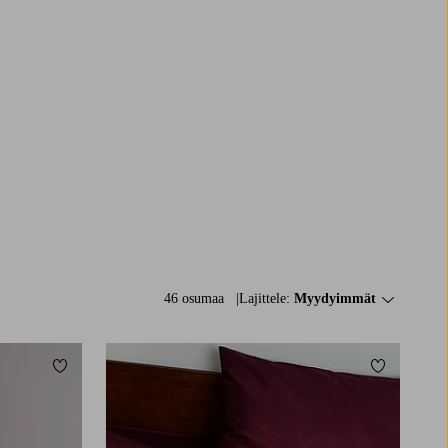
46 osumaa
Lajittele:
Myydyimmät
Lisää suosikkeihin
Lisää suosi
90X200
120X200
140X200
160X200
180X200