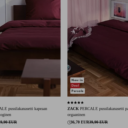
New in
Deal
Percale
170 arvosanaan
4,4 perustuen 82 arvosanaan
LE pussilakanasetti kapeaan
ZACK
PERCALE pussilakanasetti p
loginen
orgaaninen
39,90 EUR
36,70 EUR
39,90 EUR