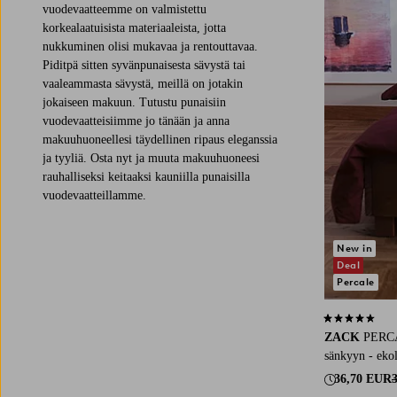
vuodevaatteemme on valmistettu
korkealaatuisista materiaaleista, jotta
nukkuminen olisi mukavaa ja rentouttavaa.
Piditpä sitten syvänpunaisesta sävystä tai
vaaleammasta sävystä, meillä on jotakin
jokaiseen makuun. Tutustu punaisiin
vuodevaatteisiimme jo tänään ja anna
makuuhuoneellesi täydellinen ripaus eleganssia
ja tyyliä. Osta nyt ja muuta makuuhuoneesi
rauhalliseksi keitaaksi kauniilla punaisilla
vuodevaatteillamme.
New in
Deal
Percale
4,4 perustuen 
ZACK
PERCA
sänkyyn - eko
36,70 EUR