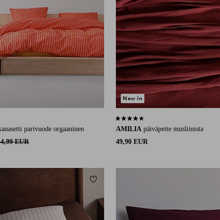
New in
45 arvosanaan
4,0 perustuen 33 arvosanaan
kanasetti parivuode orgaaninen
AMILIA
päiväpeite musliinista
44,99 EUR
49,90 EUR
Lisää suosikkeihin