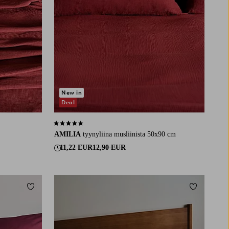
New in
Deal
4,4 perustuen 9 arvosanaan
AMILIA
tyynyliina musliinista 50x90 cm
11,22 EUR
12,90 EUR
Lisää suosikkeihin
Lisää suosi
150X260
180X260
260X260