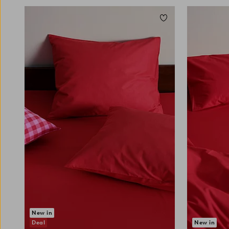
Lisää suosikkeihin
90
120
140
160
18
New in
Deal
New in