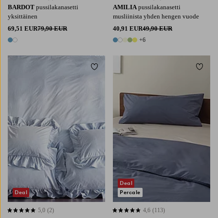
BARDOT
pussilakanasetti
AMILIA
pussilakanasetti
yksittäinen
musliinista yhden hengen vuode
69,51 EUR
79,90 EUR
40,91 EUR
49,90 EUR
+6
2 värejä
11 värejä
Lisää suosikkeihin
Lisää 
Deal
Deal
Percale
5,0
(2)
4,6
(113)
5,0 perustuen 2 arvosanaan
4,6 perustuen 113 arvosanaan