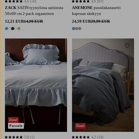
4,6
(56)
4,8
(83)
4,6 perustuen 56 arvosanaan
4,8 perustuen 83 arvosanaan
ZACK
SATIN tyynyliina satiinista
ANEMONE
pussilakanasetti
50x60 cm 2-pack orgaaninen
kapeaan sänkyyn
12,21 EUR
14,90 EUR
24,59 EUR
29,99 EUR
5 värejä
3 värejä
Lisää suosikkeihin
Lisää 
Deal
Percale
Deal
5,0
(1)
4,2
(14)
5,0 perustuen 1 arvosanaan
4,2 perustuen 14 arvosanaan