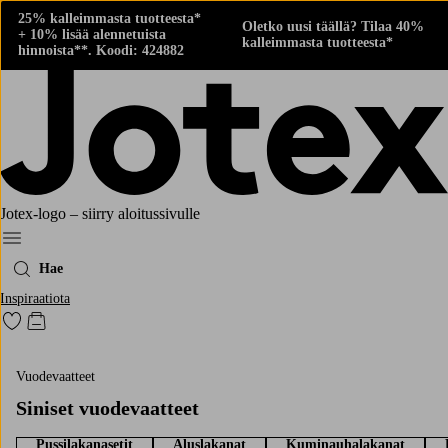
25% kalleimmasta tuotteesta*
Oletko uusi täällä? Tilaa 40%
+ 10% lisää alennetuista
kalleimmasta tuotteesta*
hinnoista**. Koodi: 424882
Jotex-logo – siirry aloitussivulle
Menu
Hae
Inspiraatiota
Siirry merkittyihin suosikkituotteisiin
Siirry ostoskoriin
Vuodevaatteet
Siniset vuodevaatteet
Pussilakanasetit
Aluslakanat
Kuminauhalakanat