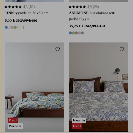
4,3
(82)
4,9
(20)
4,3 perustuen 82 arvosanaan
4,9 perustuen 20 arvosanaan
JINN
tyynyliina 50x60 cm
ANEMONE
pussilakanasetti
parisänkyyn
6,55 EUR
7,99 EUR
35,25 EUR
42,99 EUR
+1
6 värejä
5 värejä
Lisää suosikkeihin
Lisää 
Deal
New in
Percale
Deal