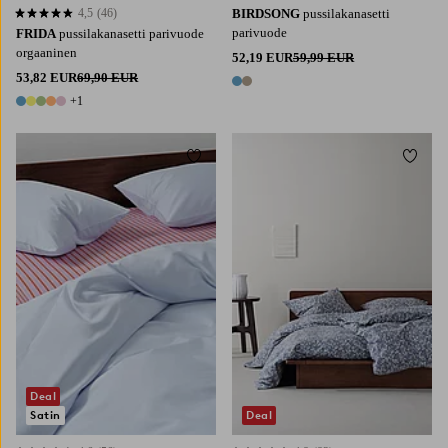
4,5
(46)
BIRDSONG
pussilakanasetti
4,5 perustuen 46 arvosanaan
parivuode
FRIDA
pussilakanasetti parivuode
orgaaninen
52,19 EUR
59,99 EUR
53,82 EUR
69,90 EUR
2 värejä
+1
6 värejä
Lisää suosikkeihin
Lisää 
Deal
Satin
Deal