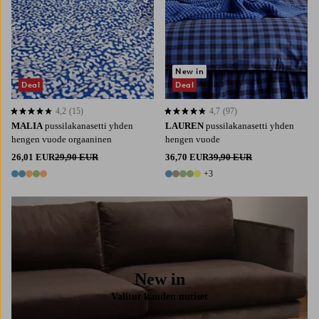
New in
Deal
Deal
4,2
(15)
4,7
(97)
4,2 perustuen 15 arvosanaan
4,7 perustuen 97 arvosanaan
MALIA
pussilakanasetti yhden
LAUREN
pussilakanasetti yhden
hengen vuode orgaaninen
hengen vuode
26,01 EUR
29,90 EUR
36,70 EUR
39,90 EUR
+3
5 värejä
8 värejä
New in
Valitut kauden uutiset