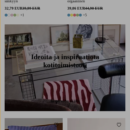
sänkyyn
orgaaninen
32,79 EUR
39,99 EUR
39,06 EUR
44,90 EUR
+1
+5
6 värejä
10 värejä
Ideoita ja inspiraatiota
kotitoimistoosi
Inspiroidu täällä
Lisää suosikkeihin
Lisää 