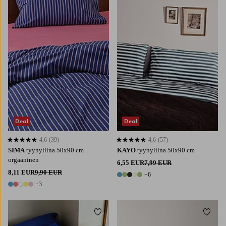
Deal
Deal
4,6
(39)
4,6
(57)
4,6 perustuen 39 arvosanaan
4,6 perustuen 57 arvosanaan
SIMA
tyynyliina 50x90 cm
KAYO
tyynyliina 50x90 cm
orgaaninen
6,55 EUR
7,99 EUR
8,11 EUR
9,90 EUR
+6
11 värejä
+3
8 värejä
Lisää suosikkeihin
Lisää 