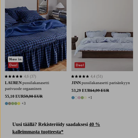
New in
Deal
Deal
4,6
(37)
4,4
(51)
4,6 perustuen 37 arvosanaan
4,4 perustuen 51 arvosanaan
LAUREN
pussilakanasetti
JINN
pussilakanasetti parisänkyyn
parivuode orgaaninen
53,29 EUR
64,99 EUR
55,10 EUR
59,90 EUR
+1
6 värejä
+3
8 värejä
Uusi täällä? Rekisteröidy saadaksesi
40 %
kalleimmasta tuotteesta*