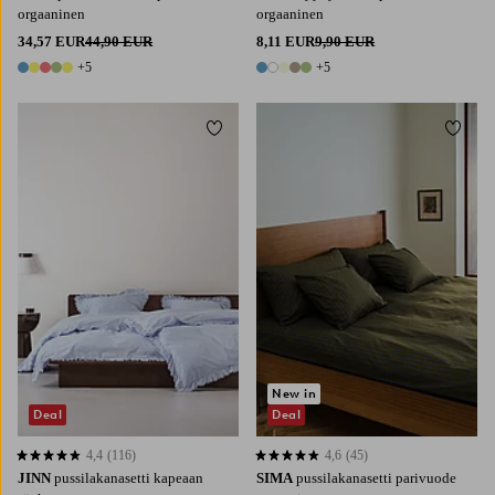
orgaaninen
orgaaninen
34,57 EUR
44,90 EUR
8,11 EUR
9,90 EUR
+5
+5
10 värejä
10 värejä
Lisää suosikkeihin
Lisää 
New in
Deal
Deal
4,4
(116)
4,6
(45)
4,4 perustuen 116 arvosanaan
4,6 perustuen 45 arvosanaan
JINN
pussilakanasetti kapeaan
SIMA
pussilakanasetti parivuode