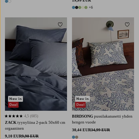
19,99 EUR
2 värejä
+6
11 värejä
Lisää suosikkeihin
Lisää 
New in
New in
Deal
Deal
4,5
(685)
BIRDSONG
pussilakanasetti yhden
4,5 perustuen 685 arvosanaan
hengen vuode
ZACK
tyynyliina 2-pack 50x60 cm
orgaaninen
30,44 EUR
34,99 EUR
9,10 EUR
9,90 EUR