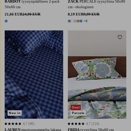
BARDOT
tyynynpäällinen 2-pack
ZACK
PERCALE tyynyliina 50x90
50x60 cm
cm - ekologinen
21,66 EUR
24,90 EUR
8,19 EUR
9,99 EUR
+6
1 väri
11 värejä
Lisää suosikkeihin
Lisää 
90X200
120X200
140X200
160X200
180X200
Deal
New in
Percale
4,7
(90)
4,7
(124)
4,7 perustuen 90 arvosanaan
4,7 perustuen 124 arvosanaan
LAUREN
muotoonommeltu lakana
FRIDA
tyynyliina 50x60 cm