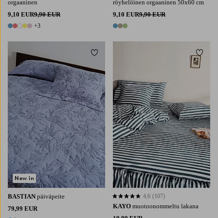
orgaaninen
röyhelöinen orgaaninen 50x60 cm
9,10 EUR
9,90 EUR
9,10 EUR
9,90 EUR
+3
8 värejä
3 värejä
Lisää suosikkeihin
Lisää 
150X260
180X260
260X260
90X200
120X200
140X200
160X200
180X200
New in
BASTIAN
päiväpeite
4,6
(107)
4,6 perustuen 107 arvosanaan
KAYO
muotoonommeltu lakana
79,99 EUR