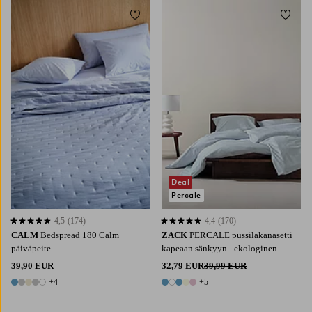
Lisää suosikkeihin
Lisää 
Deal
Percale
4,5
(174)
4,4
(170)
4,5 perustuen 174 arvosanaan
4,4 perustuen 170 arvosanaan
CALM
Bedspread 180 Calm
ZACK
PERCALE pussilakanasetti
päiväpeite
kapeaan sänkyyn - ekologinen
39,90 EUR
32,79 EUR
39,99 EUR
+4
+5
9 värejä
10 värejä