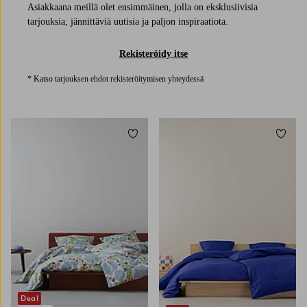
Asiakkaana meillä olet ensimmäinen, jolla on eksklusiivisia
tarjouksia, jännittäviä uutisia ja paljon inspiraatiota.
Rekisteröidy itse
* Katso tarjouksen ehdot rekisteröitymisen yhteydessä
Lisää suosikkeihin
Lisää 
Deal