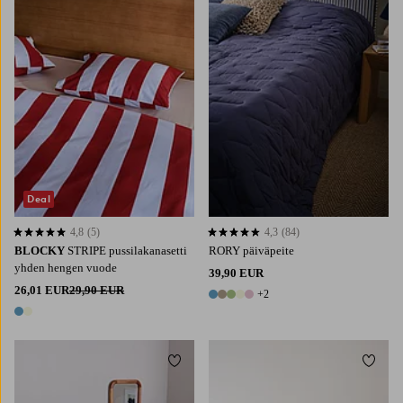
150X260
180X260
260X260
Deal
4,8
(5)
4,3
(84)
4,8 perustuen 5 arvosanaan
4,3 perustuen 84 arvosanaan
BLOCKY
STRIPE pussilakanasetti
RORY päiväpeite
yhden hengen vuode
39,90 EUR
26,01 EUR
29,90 EUR
+2
7 värejä
2 värejä
Lisää suosikkeihin
Lisää 