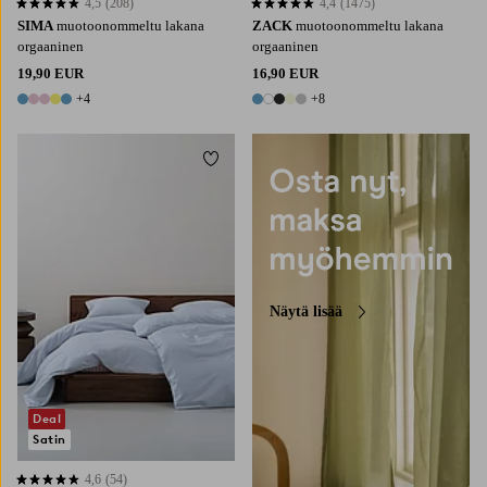
4,5
(208)
4,4
(1475)
4,5 perustuen 208 arvosanaan
4,4 perustuen 1475 arvosanaan
SIMA
muotoonommeltu lakana
ZACK
muotoonommeltu lakana
orgaaninen
orgaaninen
19,90 EUR
16,90 EUR
+4
+8
9 värejä
13 värejä
Lisää suosikkeihin
Näytä lisää
Deal
Satin
4,6
(54)
4,6 perustuen 54 arvosanaan