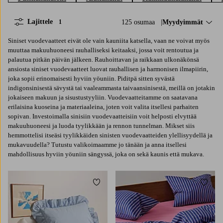
Lajittele
125 osumaa
Lajittele:
Myydyimmät
1
Siniset vuodevaatteet eivät ole vain kauniita katsella, vaan ne voivat myös
muuttaa makuuhuoneesi rauhalliseksi keitaaksi, jossa voit rentoutua ja
palautua pitkän päivän jälkeen. Rauhoittavan ja raikkaan ulkonäkönsä
ansiosta siniset vuodevaatteet luovat rauhallisen ja harmonisen ilmapiirin,
joka sopii erinomaisesti hyviin yöuniin. Piditpä sitten syvästä
indigonsinisestä sävystä tai vaaleammasta taivaansinisestä, meillä on jotakin
jokaiseen makuun ja sisustustyyliin. Vuodevaatteitamme on saatavana
erilaisina kuoseina ja materiaaleina, joten voit valita itsellesi parhaiten
sopivan. Investoimalla sinisiin vuodevaatteisiin voit helposti elvyttää
makuuhuoneesi ja luoda tyylikkään ja rennon tunnelman. Mikset siis
hemmottelisi itseäsi tyylikkäiden sinisten vuodevaatteiden ylellisyydellä ja
mukavuudella? Tutustu valikoimaamme jo tänään ja anna itsellesi
mahdollisuus hyviin yöuniin sängyssä, joka on sekä kaunis että mukava.
Lisää suosikkeihin
Lisää 