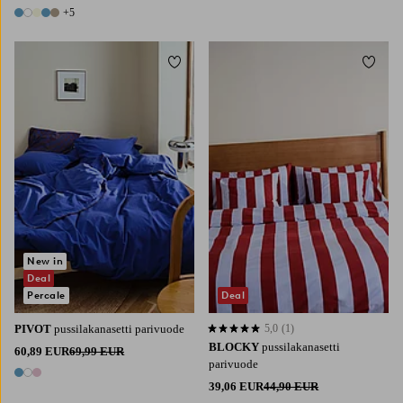
2 värejä
+5
10 värejä
Lisää suosikkeihin
Lisää 
New in
Deal
Percale
Deal
PIVOT
pussilakanasetti parivuode
5,0
(1)
5,0 perustuen 1 arvosanaan
BLOCKY
pussilakanasetti
60,89 EUR
69,99 EUR
parivuode
3 värejä
39,06 EUR
44,90 EUR