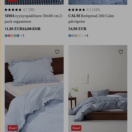
4,7
(98)
4,5
(549)
4,7 perustuen 98 arvosanaan
4,5 perustuen 549 arvosanaan
SIMA
tyynynpäällinen 50x60 cm 2-
CALM
Bedspread 260 Calm
pack orgaaninen
päiväpeite
11,86 EUR
12,90 EUR
54,90 EUR
+1
+4
6 värejä
9 värejä
Lisää suosikkeihin
Lisää 
Deal
Deal