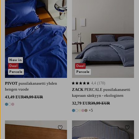
New in
Deal
Deal
Percale
Percale
PIVOT
pussilakanasetti yhden
4,4
(170)
4,4 perustuen 170 arvosanaan
hengen vuode
ZACK
PERCALE pussilakanasetti
kapeaan sänkyyn - ekologinen
43,49 EUR
49,99 EUR
32,79 EUR
39,99 EUR
3 värejä
+5
10 värejä
Lisää suosikkeihin
Lisää 