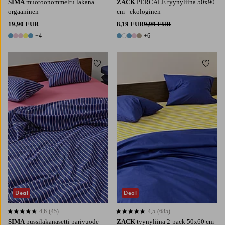
SIMA
muotoonommeltu lakana
ZACK
PERCALE tyynyliina 50x90
orgaaninen
cm - ekologinen
19,90 EUR
8,19 EUR
9,99 EUR
+4
+6
9 värejä
11 värejä
Lisää suosikkeihin
Lisää 
Deal
Deal
4,6
(45)
4,5
(685)
4,6 perustuen 45 arvosanaan
4,5 perustuen 685 arvosanaan
SIMA
pussilakanasetti parivuode
ZACK
tyynyliina 2-pack 50x60 cm