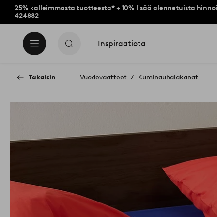
25% kalleimmasta tuotteesta* + 10% lisää alennetuista hinnoi
424882
Inspiraatiota
Takaisin
Vuodevaatteet
Kuminauhalakanat