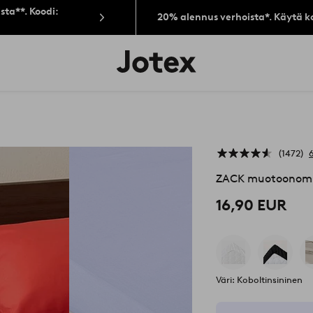
sta**. Koodi:
20% alennus verhoista*. Käytä k
Jotex-
logo
–
siirry
aloitussivulle
1472
ZACK muotoonomm
16,90 EUR
Väri: Koboltinsininen