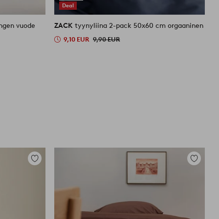
Deal
engen vuode
ZACK
tyynyliina 2-pack 50x60 cm orgaaninen
Z
9,10 EUR
9,90 EUR
Lisää
Lisää
suosikkeihin
suosikkei