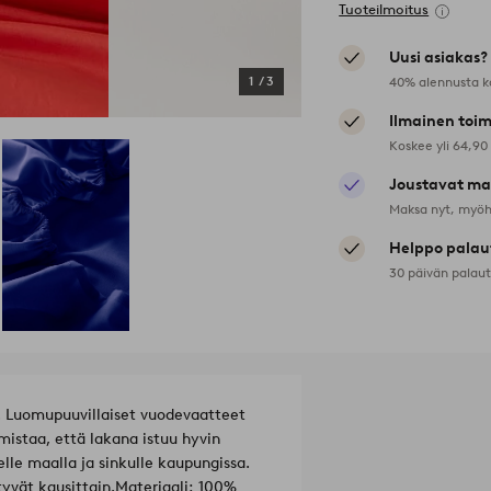
Tuoteilmoitus
Uusi asiakas?
40% alennusta k
1
/
3
Ilmainen toim
Koskee yli 64,90
Joustavat ma
Maksa nyt, myöh
Helppo palau
30 päivän palau
a. Luomupuuvillaiset vuodevaatteet
mistaa, että lakana istuu hyvin
elle maalla ja sinkulle kaupungissa.
yvät kausittain.
Materiaali: 100%