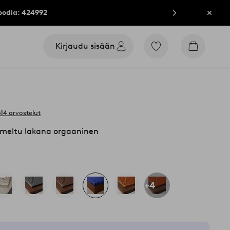
oodia: 424992
Sulje
Kirjaudu sisään
Siirry
Siirry
merkittyihin
ostoskori
suosikkituotteisiin
614 arvostelut
eltu lakana orgaaninen
+4