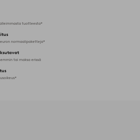
alleimmasta tuotteesta*
itus
 euron normaalipaketteja*
ksutavat
emmin tai maksa erissä
tus
tusoikeus*