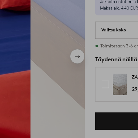
Jaksota ostot eriin 
Maksa alk. 4,40 EUR
Valitse koko
Varastossa on kaik
Toimitetaan 3-6 a
Seuraava
Täydennä näillä
tuote
ZA
29