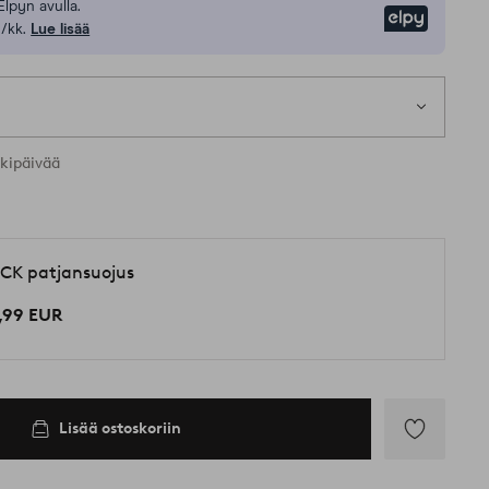
Elpyn avulla.
Elpy
/kk.
Lue lisää
1 k
kia kokoja
rkipäivää
CK patjansuojus
,99 EUR
Lisää ostoskoriin
Lisää
suosikkeihin