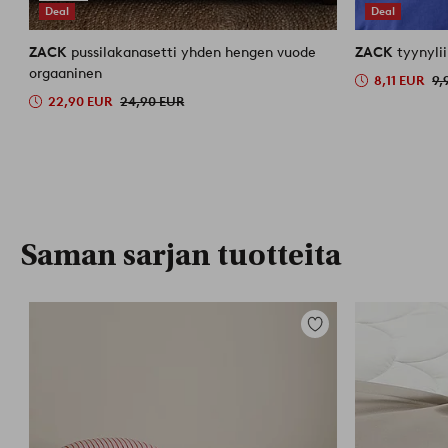
Deal
Deal
ZACK
pussilakanasetti yhden hengen vuode
ZACK
tyynyli
orgaaninen
8,11 EUR
9,
22,90 EUR
24,90 EUR
Saman sarjan tuotteita
Lisää
suosikkeihin