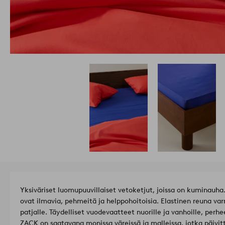
Yksiväriset luomupuuvillaiset vetoketjut, joissa on kuminauh
ovat ilmavia, pehmeitä ja helppohoitoisia. Elastinen reuna var
patjalle. Täydelliset vuodevaatteet nuorille ja vanhoille, perhe
ZACK on saatavana monissa väreissä ja malleissa, jotka päivitt