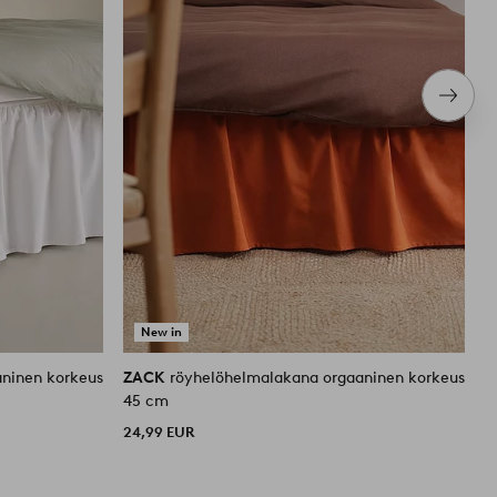
Seura
tuote
New in
ninen korkeus
ZACK
röyhelöhelmalakana orgaaninen korkeus
Z
45 cm
1
24,99 EUR