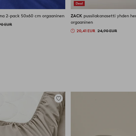
Deal
ina 2-pack 50x60 cm orgaaninen
ZACK
pussilakanasetti yhden h
orgaaninen
90 EUR
20,41 EUR
24,90 EUR
Lisää
suosikkeihin