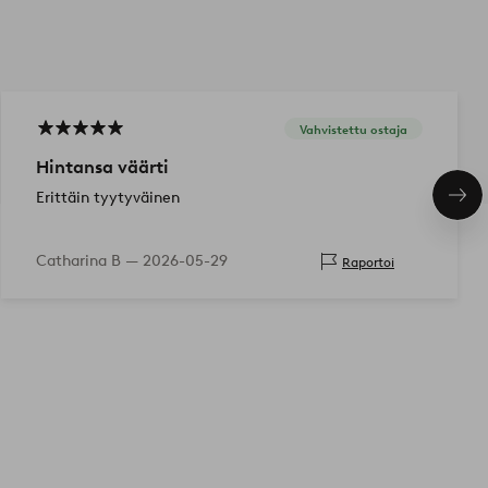
Vahvistettu ostaja
Hintansa väärti
Erittäin tyytyväinen
Seu
tuo
Catharina B —
2026-05-29
Raportoi