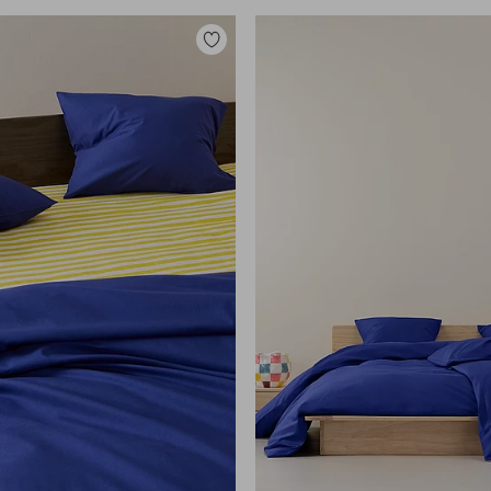
Lisää
suosikkeihin