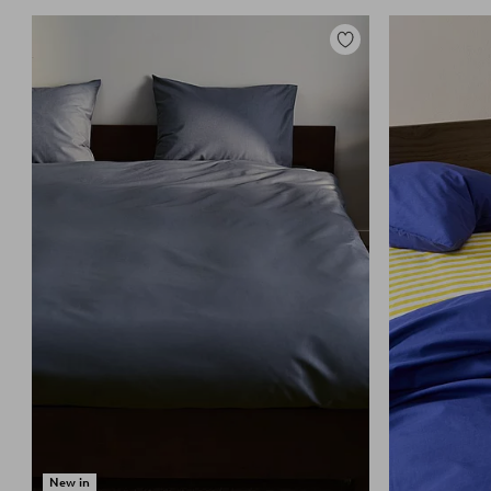
Lisää
suosikkeihin
New in