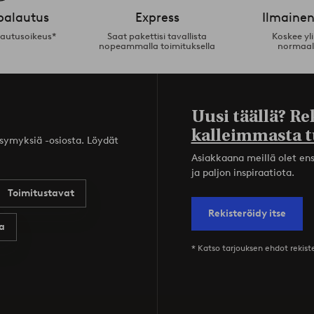
palautus
Express
Ilmainen
lautusoikeus*
Saat pakettisi tavallista
Koskee yl
nopeammalla toimituksella
normaal
Uusi täällä? Re
kalleimmasta t
ysymyksiä -osiosta. Löydät
Asiakkaana meillä olet ensi
ja paljon inspiraatiota.
Toimitustavat
Rekisteröidy itse
a
* Katso tarjouksen ehdot rekis