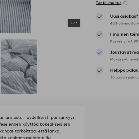
Tuoteilmoitus
Uusi asiakas?
40% alennusta k
1
/
3
Ilmainen toim
Koskee yli 64,90
Joustavat ma
Maksa nyt, myöh
Helppo palau
30 päivän palau
n ansiosta. Täydellisesti parisänkyyn
 Pese ennen käyttöä kokeaksesi sen
kangas tarkoittaa, että lanka
malta kankaan molemmilla