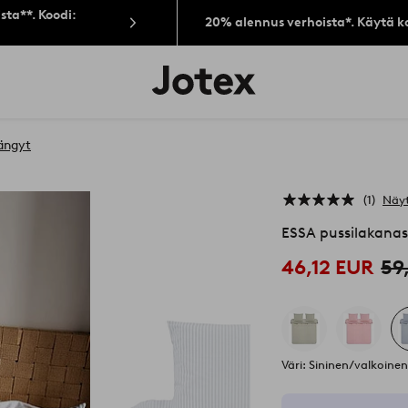
sta**. Koodi:
20% alennus verhoista*. Käytä k
Jotex-
logo
–
siirry
aloitussivulle
ängyt
1
Näyt
ESSA pussilakanas
46,12 EUR
59
Väri: Sininen/valkoine