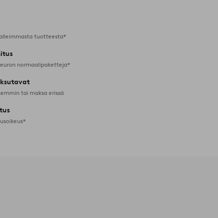
alleimmasta tuotteesta*
itus
 euron normaalipaketteja*
ksutavat
emmin tai maksa erissä
tus
tusoikeus*