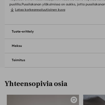
puolilla.
Pussilakanan yläkulmissa on aukko, jotta pussilakana
olisi helpompaa.
Materiaali: 100% Puuvilla.
Lataa korkearesoluutioinen kuva
Mitat; Leveys: 220.0 cm. Korkeus: cm. Pituus/syvyys: 210.
Sulkeminen: kirjekuorikiinnitys.
Askartelutekniikka: lankavärjätty.
Rumpukuivaa keskilämmöllä. 
valkaisuainetta. Pese ennen käyttöä. Ei kuivapesua. Kutistuu 
Tuote-erittely
97
Maksu
Toimitus
Yhteensopivia osia
Lisää