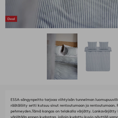
Deal
ESSA-sängynpeitto tarjoaa viihtyisän tunnelman luomupuuvilla
räätälöity setti kutsuu sinut rentoutumaan ja rentoutumaan.
pehmeyden.
Tämä kangas on telakalla värjätty. Lankavärjätty 
värjätään ennen kudontaa, jolloin kudottu kuvio näyttää sa