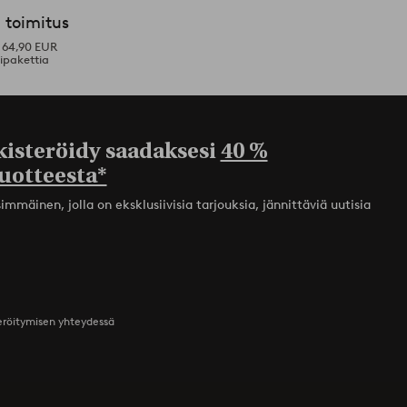
 toimitus
i 64,90 EUR
ipakettia
kisteröidy saadaksesi
40 %
uotteesta*
mmäinen, jolla on eksklusiivisia tarjouksia, jännittäviä uutisia
teröitymisen yhteydessä