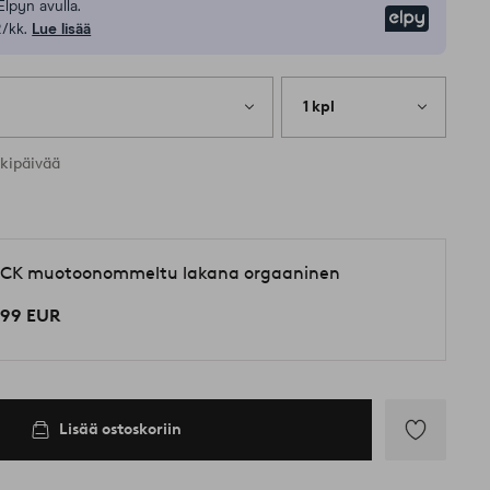
Elpyn avulla.
Elpy
/kk.
Lue lisää
1 kpl
rkipäivää
CK muotoonommeltu lakana orgaaninen
,99 EUR
Lisää ostoskoriin
Lisää
suosikkeihin