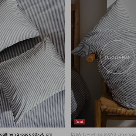
suosikkeihin
TULOSSA PIAN
Deal
äällinen 2-pack 60x50 cm
ESSA
tyynyliina 50x90 cm orga