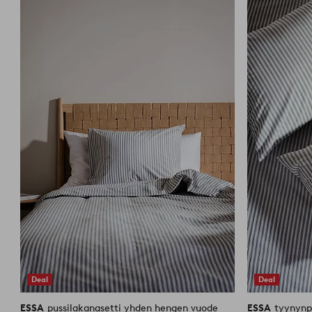
suosikkeihin
Deal
Deal
ESSA
pussilakanasetti yhden hengen vuode
ESSA
tyynynp