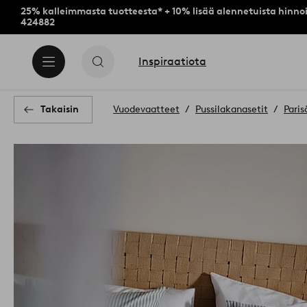
25% kalleimmasta tuotteesta* + 10% lisää alennetuista hinnoi
424882
Inspiraatiota
Takaisin
Vuodevaatteet
Pussilakanasetit
Paris