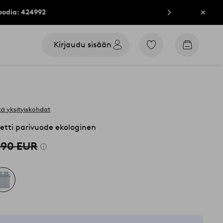
oodia: 424992
Sulje
Kirjaudu sisään
Siirry
Siirry
merkittyihin
ostoskori
suosikkituotteisiin
ä yksityiskohdat
etti parivuode ekologinen
,90 EUR
n