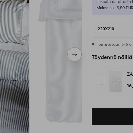
Jaksota ostot eriin 
Maksa alk. 6,90 EUR
220X210
Varastossa
Toimitetaan 3-6 a
Seuraava
Täydennä näillä
tuote
ZA
16