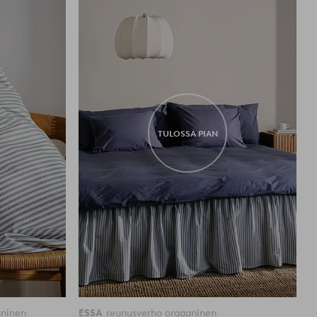
suosikkeihin
suosikkei
TULOSSA PIAN
aninen
ESSA
reunusverho orgaaninen