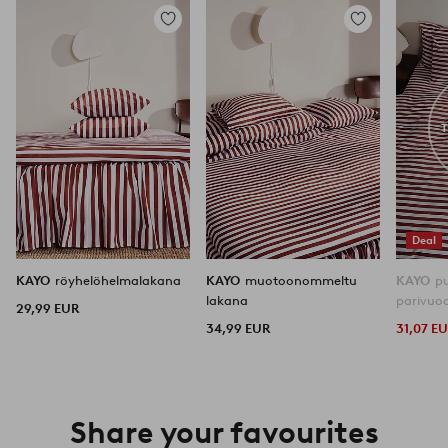
Lisää
Lisää
suosikkeihin
suosikkeihin
Deal
KAYO
röyhelöhelmalakana
KAYO
muotoonommeltu
KAYO
pu
lakana
parivuo
29,99 EUR
34,99 EUR
31,07 E
Share your favourites