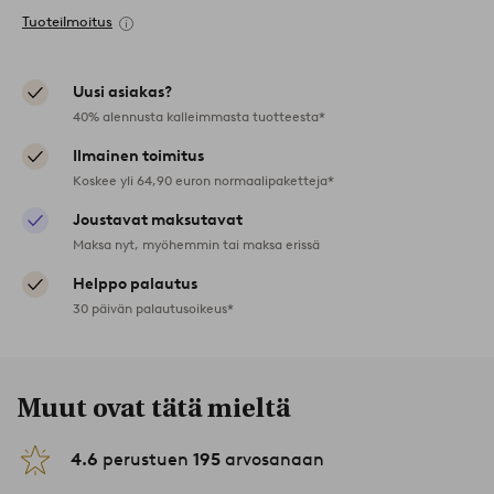
Tuoteilmoitus
Uusi asiakas?
40% alennusta kalleimmasta tuotteesta*
Ilmainen toimitus
Koskee yli 64,90 euron normaalipaketteja*
Joustavat maksutavat
Maksa nyt, myöhemmin tai maksa erissä
Helppo palautus
30 päivän palautusoikeus*
Muut ovat tätä mieltä
4.6
perustuen
195
arvosanaan