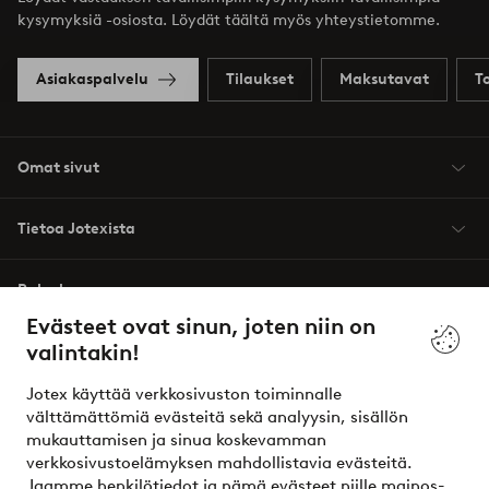
kysymyksiä -osiosta. Löydät täältä myös yhteystietomme.
Asiakaspalvelu
Tilaukset
Maksutavat
T
Omat sivut
Tietoa Jotexista
Palvelumme
Evästeet ovat sinun, joten niin on
valintakin!
Ehdot
Jotex käyttää verkkosivuston toiminnalle
Ystävät
välttämättömiä evästeitä sekä analyysin, sisällön
mukauttamisen ja sinua koskevamman
verkkosivustoelämyksen mahdollistavia evästeitä.
Jaamme henkilötiedot ja nämä evästeet niille mainos-