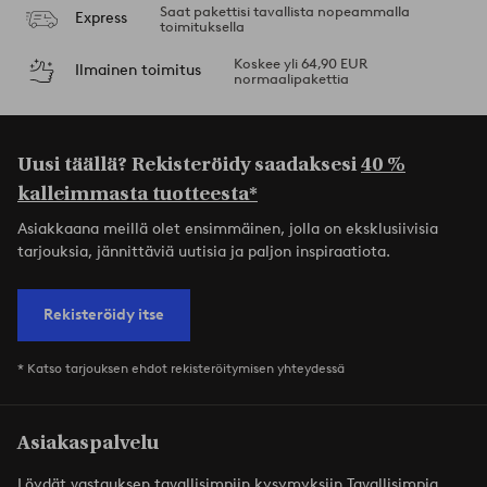
Saat pakettisi tavallista nopeammalla
Express
toimituksella
Koskee yli 64,90 EUR
Ilmainen toimitus
normaalipakettia
Uusi täällä? Rekisteröidy saadaksesi
40 %
kalleimmasta tuotteesta*
Asiakkaana meillä olet ensimmäinen, jolla on eksklusiivisia
tarjouksia, jännittäviä uutisia ja paljon inspiraatiota.
Rekisteröidy itse
* Katso tarjouksen ehdot rekisteröitymisen yhteydessä
Asiakaspalvelu
Löydät vastauksen tavallisimpiin kysymyksiin Tavallisimpia