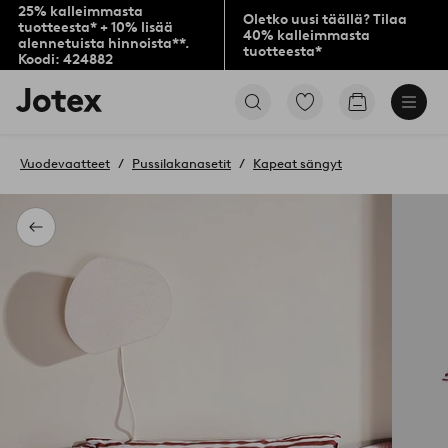
25% kalleimmasta
Oletko uusi täällä? Tilaa
tuotteesta* + 10% lisää
40% kalleimmasta
alennetuista hinnoista**.
tuotteesta*
Koodi: 424882
Jotex-
Siirry
Siirry
logo
merkittyihin
ostoskoriin
–
suosikkituotteisiin
siirry
Vuodevaatteet
Pussilakanasetit
Kapeat sängyt
aloitussivulle
Takaisin