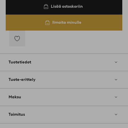
Lisää ostoskoriin
Ilmoita minulle
Lisää
suosikkeihin
Tuotetiedot
Tuote-erittely
Maksu
Toimitus