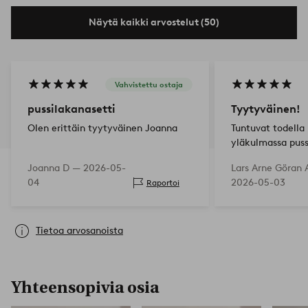
Näytä kaikki arvostelut (50)
Vahvistettu ostaja
pussilakanasetti
Tyytyväinen!
Olen erittäin tyytyväinen Joanna
Tuntuvat todella
yläkulmassa pus
laittamiseksi pei
Joanna D —
2026-05-
Lars Arne Göran 
plussa. Olisi voin
04
2026-05-03
Raportoi
nappia pussilaka
alhaalta.
Tietoa arvosanoista
Yhteensopivia osia