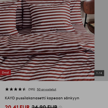
Deal
1
/
4
195
50 arvostelut
KAYO pussilakanasetti kapeaan sänkyyn
20,41 EUR
24,90 EUR