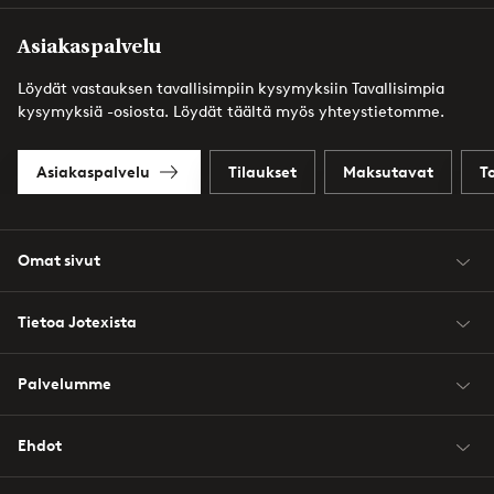
Asiakaspalvelu
Löydät vastauksen tavallisimpiin kysymyksiin Tavallisimpia
kysymyksiä -osiosta. Löydät täältä myös yhteystietomme.
Asiakaspalvelu
Tilaukset
Maksutavat
T
Omat sivut
Tietoa Jotexista
Palvelumme
Ehdot