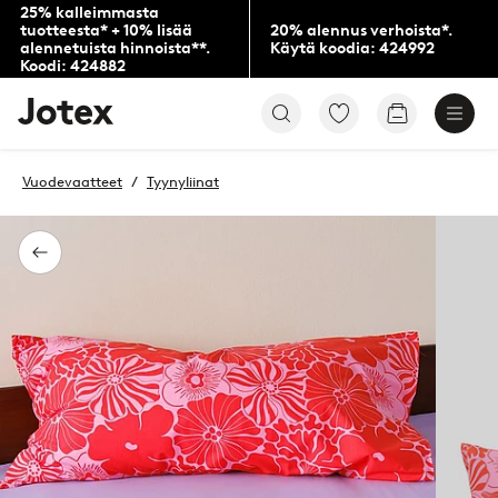
25% kalleimmasta
tuotteesta* + 10% lisää
20% alennus verhoista*.
alennetuista hinnoista**.
Käytä koodia: 424992
Koodi: 424882
Jotex-
Siirry
Siirry
logo
merkittyihin
ostoskoriin
–
suosikkituotteisiin
siirry
Vuodevaatteet
Tyynyliinat
aloitussivulle
Takaisin