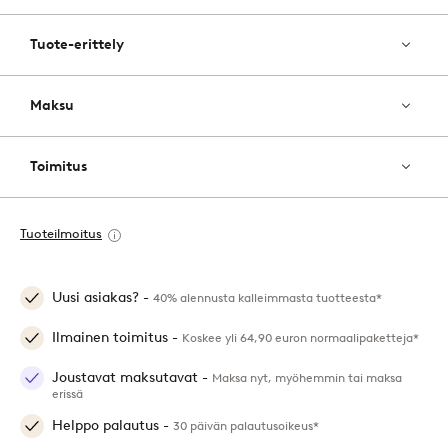
Tuote-erittely
Maksu
Toimitus
Tuoteilmoitus
Uusi asiakas? -
40% alennusta kalleimmasta tuotteesta*
Ilmainen toimitus -
Koskee yli 64,90 euron normaalipaketteja*
Joustavat maksutavat -
Maksa nyt, myöhemmin tai maksa
erissä
Helppo palautus -
30 päivän palautusoikeus*