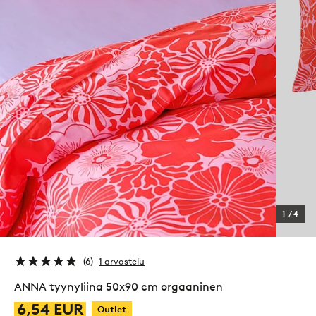
1
/
4
6
1 arvostelu
ANNA tyynyliina 50x90 cm orgaaninen
6,54 EUR
Outlet