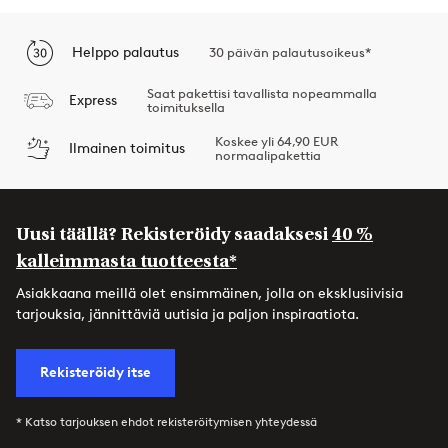
Helppo palautus
30 päivän palautusoikeus*
Saat pakettisi tavallista nopeammalla
Express
toimituksella
Koskee yli 64,90 EUR
Ilmainen toimitus
normaalipakettia
Uusi täällä? Rekisteröidy saadaksesi
40 %
kalleimmasta tuotteesta*
Asiakkaana meillä olet ensimmäinen, jolla on eksklusiivisia
tarjouksia, jännittäviä uutisia ja paljon inspiraatiota.
Rekisteröidy itse
* Katso tarjouksen ehdot rekisteröitymisen yhteydessä