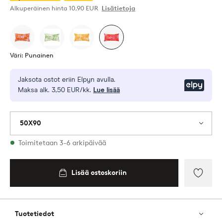
Alkuperäinen hinta
10,90 EUR
Lisätietoja
Väri: Punainen
Jaksota ostot eriin Elpyn avulla.
Elpy
Maksa alk. 3,50 EUR/kk.
Lue lisää
50X90
Varastossa
Toimitetaan 3-6 arkipäivää
Lisää ostoskoriin
Lisää
ostoskoriin
Lisää
suosik
Tuotetiedot