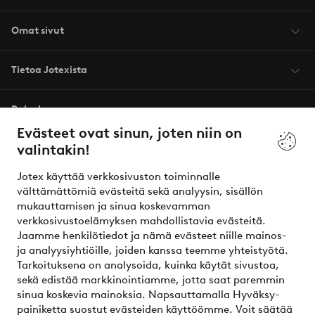
Omat sivut
Tietoa Jotexista
Palvelumme
Evästeet ovat sinun, joten niin on
valintakin!
Ehdot
Jotex käyttää verkkosivuston toiminnalle
Ystävät
välttämättömiä evästeitä sekä analyysin, sisällön
mukauttamisen ja sinua koskevamman
verkkosivustoelämyksen mahdollistavia evästeitä.
Jaamme henkilötiedot ja nämä evästeet niille mainos-
Turvalliset maksut – maksa nyt tai erissä
ja analyysiyhtiöille, joiden kanssa teemme yhteistyötä.
Tarkoituksena on analysoida, kuinka käytät sivustoa,
Haluatko tietää
lisää maksuvaihtoehdoistamme
?
sekä edistää markkinointiamme, jotta saat paremmin
elpy
sinua koskevia mainoksia. Napsauttamalla Hyväksy-
painiketta suostut evästeiden käyttöömme. Voit säätää