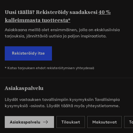
Uusi täällä? Rekisteröidy saadaksesi
40 %
kalleimmasta tuotteesta*
Asiakkaana meillä olet ensimmäinen, jolla on eksklusiivisia
tarjouksia, jännittäviä uutisia ja paljon inspiraatiota.
Rekisteröidy itse
* Katso tarjouksen ehdot rekisteröitymisen yhteydessä
Asiakaspalvelu
Löydät vastauksen tavallisimpiin kysymyksiin Tavallisimpia
kysymyksiä -osiosta. Löydät täältä myös yhteystietomme.
Asiakaspalvelu
Tilaukset
Maksutavat
T