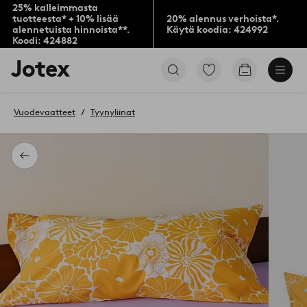
25% kalleimmasta
tuotteesta* + 10% lisää
20% alennus verhoista*.
alennetuista hinnoista**.
Käytä koodia: 424992
Koodi: 424882
Jotex-
Siirry
Siirry
logo
merkittyihin
ostoskoriin
–
suosikkituotteisiin
siirry
Vuodevaatteet
Tyynyliinat
aloitussivulle
Takaisin