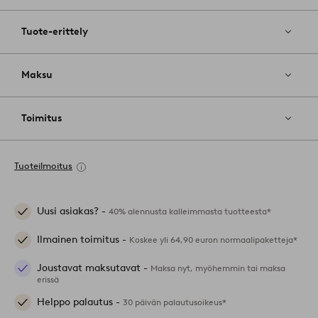
Tuote-erittely
Maksu
Toimitus
Tuoteilmoitus
Uusi asiakas? -
40% alennusta kalleimmasta tuotteesta*
Ilmainen toimitus -
Koskee yli 64,90 euron normaalipaketteja*
Joustavat maksutavat -
Maksa nyt, myöhemmin tai maksa
erissä
Helppo palautus -
30 päivän palautusoikeus*