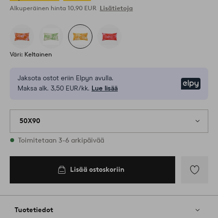
Alkuperäinen hinta
10,90 EUR
Lisätietoja
Väri: Keltainen
Jaksota ostot eriin Elpyn avulla.
Elpy
Maksa alk. 3,50 EUR/kk.
Lue lisää
50X90
Varastossa
Toimitetaan 3-6 arkipäivää
Lisää ostoskoriin
Lisää
ostoskoriin
Lisää
suosikkeih
Tuotetiedot