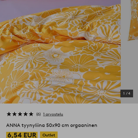
1
/
4
6
1 arvostelu
ANNA tyynyliina 50x90 cm orgaaninen
6,54 EUR
Outlet