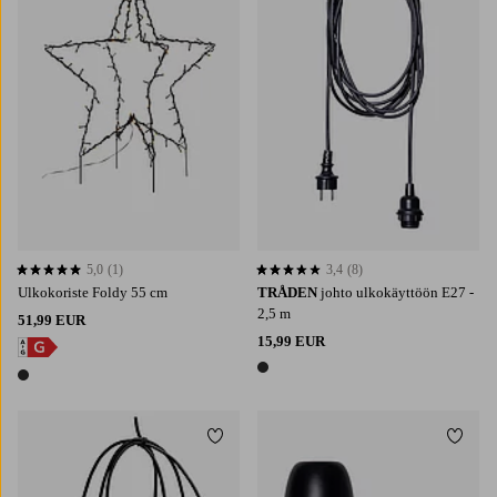
5,0
(1)
3,4
(8)
5,0 perustuen 1 arvosanaan
3,4 perustuen 8 arvosanaan
Ulkokoriste Foldy 55 cm
TRÅDEN
johto ulkokäyttöön E27 -
2,5 m
51,99 EUR
15,99 EUR
1 väri
1 väri
Lisää suosikkeihin
Lisää 