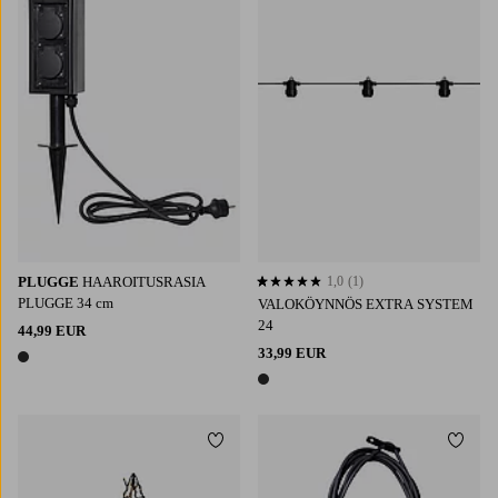
PLUGGE
HAAROITUSRASIA
1,0
(1)
1,0 perustuen 1 arvosanaan
PLUGGE 34 cm
VALOKÖYNNÖS EXTRA SYSTEM
24
44,99 EUR
33,99 EUR
1 väri
1 väri
Lisää suosikkeihin
Lisää 