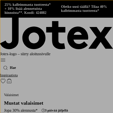
25% kalleimmasta tuotteesta*
Oletko uusi täällä? Tilaa 40%
+ 10% lisää alennetuista
kalleimmasta tuotteesta*
hinnoista**. Koodi: 424882
Jotex-logo – siirry aloitussivulle
Menu
Hae
Inspiraatiota
Siirry merkittyihin suosikkituotteisiin
Siirry ostoskoriin
Valaisimet
Mustat valaisimet
Jopa 30% alennusta*
3 päivää jäljellä