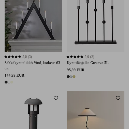
5,0
(3)
5,0
(2)
5,0 perustuen 3 arvosanaan
5,0 perustuen 2 arvosanaan
Sähkökynttelikkö Vind, korkeus 63
Kynttilänjalka Gustavo 5L
cm
95,99 EUR
144,99 EUR
3 värejä
3 värejä
Lisää suosikkeihin
Lisää 