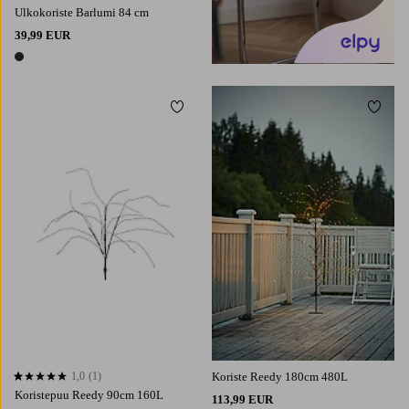
Ulkokoriste Barlumi 84 cm
39,99 EUR
1 väri
Lisää suosikkeihin
Lisää 
1,0
(1)
Koriste Reedy 180cm 480L
1,0 perustuen 1 arvosanaan
Koristepuu Reedy 90cm 160L
113,99 EUR