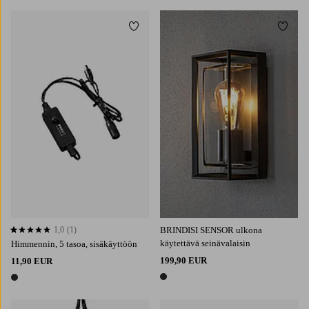
Lisää suosikkeihin
Lisää 
1,0
(1)
BRINDISI SENSOR ulkona
1,0 perustuen 1 arvosanaan
käytettävä seinävalaisin
Himmennin, 5 tasoa, sisäkäyttöön
199,90 EUR
11,90 EUR
1 väri
1 väri