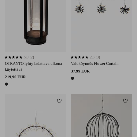
5,0
(2)
2,3
(3)
5,0 perustuen 2 arvosanaan
2,3 perustuen 3 arvosanaan
OTRANTO lyhty ladattava ulkona
Valoköynnös Flower Curtain
käytettävä
37,99 EUR
219,90 EUR
1 väri
1 väri
Lisää suosikkeihin
Lisää 