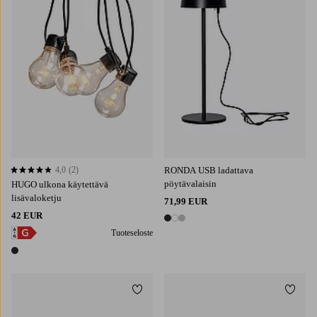
4,0
(2)
RONDA USB ladattava
4,0 perustuen 2 arvosanaan
pöytävalaisin
HUGO ulkona käytettävä
lisävaloketju
71,99 EUR
42 EUR
3 värejä
Tuoteseloste
1 väri
Lisää suosikkeihin
Lisää 