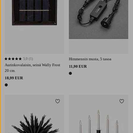
5,0
(1)
Himmennin musta, 5 tasoa
5,0 perustuen 1 arvosanaan
Aurinkovalaisin, seinä Wally Frost
11,90 EUR
20 cm.
1 väri
18,99 EUR
1 väri
Lisää suosikkeihin
Lisää 