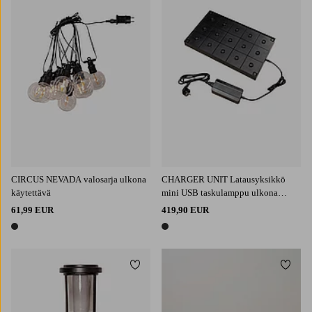
CIRCUS NEVADA valosarja ulkona
CHARGER UNIT Latausyksikkö
käytettävä
mini USB taskulamppu ulkona
käytettävä
61,99 EUR
419,90 EUR
1 väri
1 väri
Lisää suosikkeihin
Lisää 