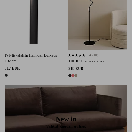
Pylväsvalaisin Heimdal, korkeus
3,4
(10)
3,4 perustuen 10 arvosanaan
102 cm
JULIET
lattiavalaisin
317 EUR
219 EUR
1 väri
3 värejä
New in
Valitut kauden uutiset