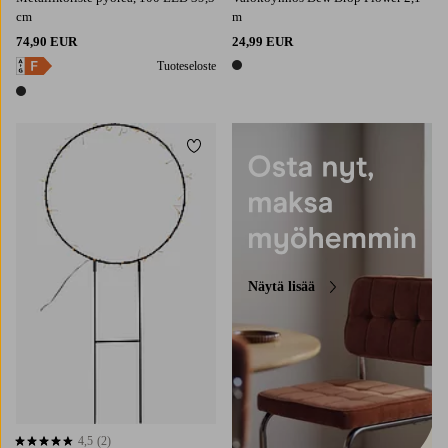
cm
m
74,90 EUR
24,99 EUR
Tuoteseloste
1 väri
1 väri
Lisää suosikkeihin
Näytä lisää
4,5
(2)
4,5 perustuen 2 arvosanaan