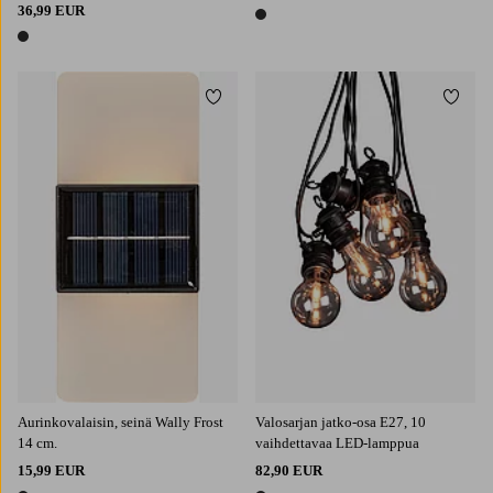
36,99 EUR
1 väri
1 väri
Lisää suosikkeihin
Lisää 
Aurinkovalaisin, seinä Wally Frost
Valosarjan jatko-osa E27, 10
14 cm.
vaihdettavaa LED-lamppua
15,99 EUR
82,90 EUR