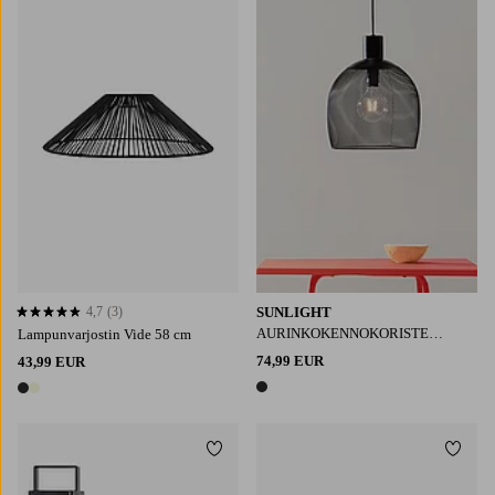
4,7
(3)
SUNLIGHT
4,7 perustuen 3 arvosanaan
AURINKOKENNOKORISTE
Lampunvarjostin Vide 58 cm
SUNLIGHT 29x35 cm
74,99 EUR
43,99 EUR
1 väri
2 värejä
Lisää suosikkeihin
Lisää 