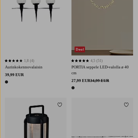
Deal
1,8
(4)
4,5
(51)
1,8 perustuen 4 arvosanaan
4,5 perustuen 51 arvosanaan
Aurinkokennovalaisin
PORTIA seppele LED-valolla ø 40
cm
39,99 EUR
27,99 EUR
34,99 EUR
1 väri
1 väri
Lisää suosikkeihin
Lisää 