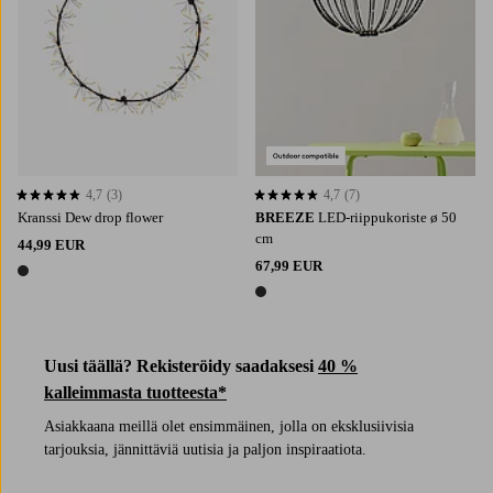
4,7
(3)
4,7
(7)
4,7 perustuen 3 arvosanaan
4,7 perustuen 7 arvosanaan
Kranssi Dew drop flower
BREEZE
LED-riippukoriste ø 50
cm
44,99 EUR
67,99 EUR
1 väri
1 väri
Uusi täällä? Rekisteröidy saadaksesi
40 %
kalleimmasta tuotteesta*
Asiakkaana meillä olet ensimmäinen, jolla on eksklusiivisia
tarjouksia, jännittäviä uutisia ja paljon inspiraatiota.