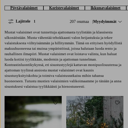
Pöytävalaisimet
Koristevalaisimet
Ikkunavalaisimet
Lajittele
207 osumaa
Lajittele:
Myydyimmät
1
Mustat valaisimet ovat tunnettuja ajattomasta tyylistään ja klassisesta
ulkonäöstään. Musta vähentää tehokkaasti valon heijastuksia ja tekee
valaistuksesta viihtyisämmän ja hillitymmän. Tämä on erityisen hyödyllistä
makuuhuoneessa tai muissa ympäristöissä, joissa halutaan luoda rento ja
rauhallinen ilmapiiri. Mustat valaisimet ovat loistava valinta, kun haluat
luoda kotiisi tyylikkään, modernin ja ajattoman tunnelman.
Kontrastinluontikykynsä, eri sisustustyylejä kattavan monipuolisuutensa ja
ajattoman tyylinsä ansiosta mustat valaisimet ovat kaunis
sisustusyksityiskohta ja toimiva valaistusratkaisu mihin tahansa
huoneeseen. Tutustu mustien valaisimien valikoimaamme jo tänään ja anna
sisustuksesi valaistua tyylikkäästi ja hienostuneesti.
Lisää suosikkeihin
Lisää 