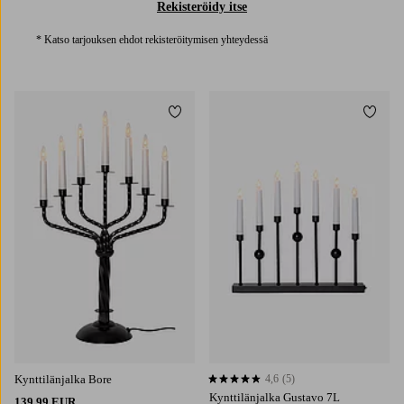
Rekisteröidy itse
* Katso tarjouksen ehdot rekisteröitymisen yhteydessä
Lisää suosikkeihin
Lisää 
Kynttilänjalka Bore
4,6
(5)
4,6 perustuen 5 arvosanaan
Kynttilänjalka Gustavo 7L
139,99 EUR