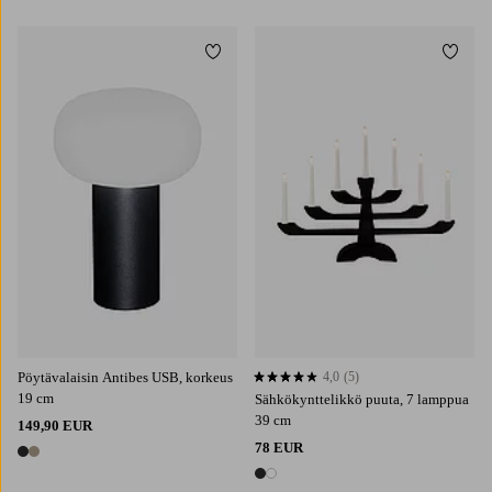
1 väri
Lisää suosikkeihin
Lisää 
Pöytävalaisin Antibes USB, korkeus
4,0
(5)
4,0 perustuen 5 arvosanaan
19 cm
Sähkökynttelikkö puuta, 7 lamppua
39 cm
149,90 EUR
78 EUR
2 värejä
2 värejä