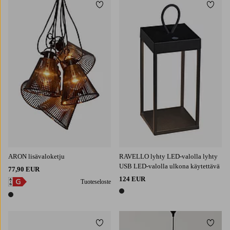
Lisää suosikkeihin
Lisää 
ARON lisävaloketju
RAVELLO lyhty LED-valolla lyhty
USB LED-valolla ulkona käytettävä
77,90 EUR
124 EUR
Tuoteseloste
1 väri
1 väri
Lisää suosikkeihin
Lisää 