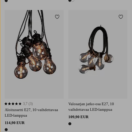
2 värejä
1 väri
Lisää suosikkeihin
Lisää 
3,7
(3)
Valosarjan jatko-osa E27, 10
3,7 perustuen 3 arvosanaan
vaihdettavaa LED-lamppua
Aloitussetti E27, 10 vaihdettavaa
LED-lamppua
109,90 EUR
114,90 EUR
1 väri