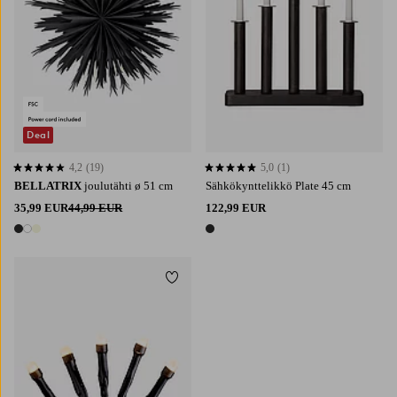
Deal
4,2
(19)
5,0
(1)
4,2 perustuen 19 arvosanaan
5,0 perustuen 1 arvosanaan
BELLATRIX
joulutähti ø 51 cm
Sähkökynttelikkö Plate 45 cm
35,99 EUR
44,99 EUR
122,99 EUR
3 värejä
1 väri
Lisää suosikkeihin