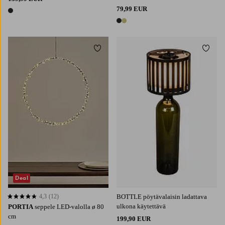
79,99 EUR
1 väri
2 värejä
Lisää suosikkeihin
Lisää 
Deal
4,3
(12)
BOTTLE pöytävalaisin ladattava
4,3 perustuen 12 arvosanaan
ulkona käytettävä
PORTIA
seppele LED-valolla ø 80
cm
199,90 EUR