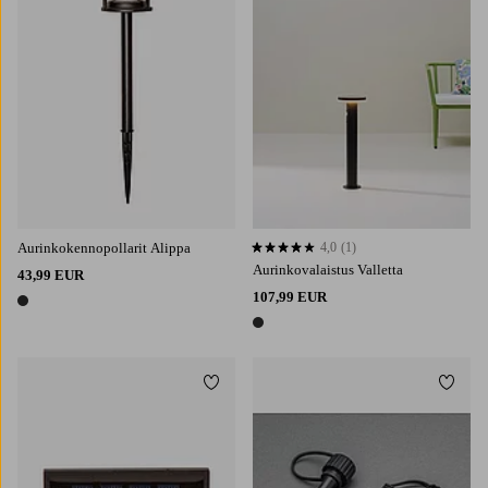
Aurinkokennopollarit Alippa
4,0
(1)
4,0 perustuen 1 arvosanaan
Aurinkovalaistus Valletta
43,99 EUR
107,99 EUR
1 väri
1 väri
Lisää suosikkeihin
Lisää 