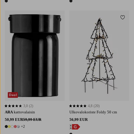
1 väri
1 väri
Lisää suosikkeihin
Lisää 
Deal
3,0
(2)
4,8
(20)
3,0 perustuen 2 arvosanaan
4,8 perustuen 20 arvosanaan
ARA
kattovalaisin
Ulkovalokoriste Foldy 50 cm
50,99 EUR
59,99 EUR
56,99 EUR
+2
7 värejä