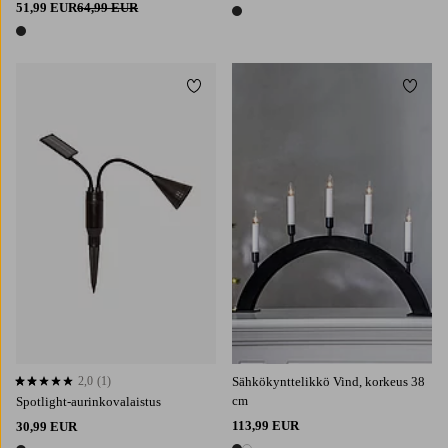
51,99 EUR
64,99 EUR
1 väri
1 väri
Lisää suosikkeihin
Lisää 
2,0
(1)
Sähkökynttelikkö Vind, korkeus 38
2,0 perustuen 1 arvosanaan
cm
Spotlight-aurinkovalaistus
113,99 EUR
30,99 EUR