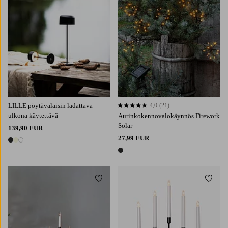
LILLE pöytävalaisin ladattava
4,0
(21)
4,0 perustuen 21 arvosanaan
ulkona käytettävä
Aurinkokennovalokäynnös Firework
Solar
139,90 EUR
27,99 EUR
3 värejä
1 väri
Lisää suosikkeihin
Lisää 