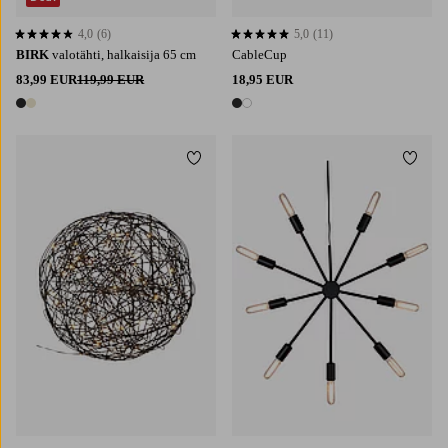
4,0
(6)
5,0
(11)
4,0 perustuen 6 arvosanaan
5,0 perustuen 11 arvosanaan
BIRK
valotähti, halkaisija 65 cm
CableCup
83,99 EUR
119,99 EUR
18,95 EUR
2 värejä
2 värejä
Lisää suosikkeihin
Lisää 