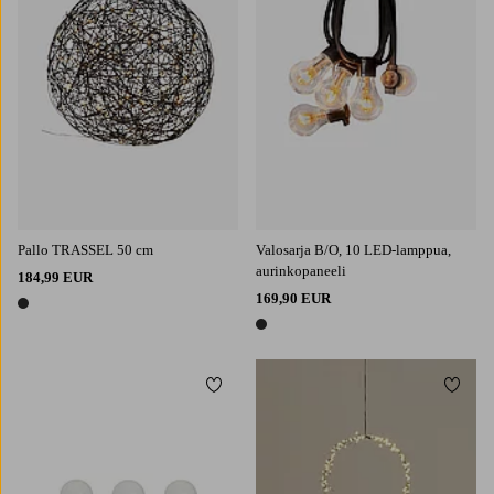
Pallo TRASSEL 50 cm
Valosarja B/O, 10 LED-lamppua,
aurinkopaneeli
184,99 EUR
169,90 EUR
1 väri
1 väri
Lisää suosikkeihin
Lisää 