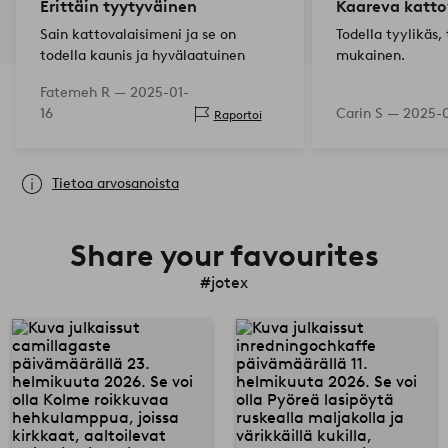
Erittäin tyytyväinen
Kaareva katto
Sain kattovalaisimeni ja se on
Todella tyylikäs,
todella kaunis ja hyvälaatuinen
mukainen.
Fatemeh R —
2025-01-
16
Carin S —
2025-0
Raportoi
Tietoa arvosanoista
Share your favourites
#jotex