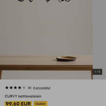
1
/
5
6
4 arvostelut
CURVY kattovalaisin
99,60 EUR
Outlet