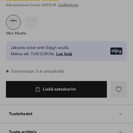
Alkuperäinen hinta
249 EUR
Lisätietoja
Väri: Musta
Jaksota ostot eriin Elpyn avulla.
Elpy
Maksa alk. 11,40 EUR/kk.
Lue lisää
Varastossa
Toimitetaan 3-6 arkipäivää
Lisää ostoskoriin
Lisää
suosikkeih
Tuotetiedot
Tuote-erittely