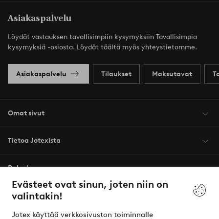
Asiakaspalvelu
Löydät vastauksen tavallisimpiin kysymyksiin Tavallisimpia
kysymyksiä -osiosta. Löydät täältä myös yhteystietomme.
Asiakaspalvelu
Tilaukset
Maksutavat
T
Omat sivut
Tietoa Jotexista
Palvelumme
Evästeet ovat sinun, joten niin on
valintakin!
Ehdot
Jotex käyttää verkkosivuston toiminnalle