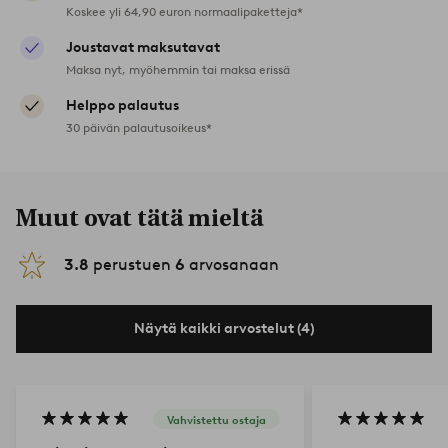
Koskee yli 64,90 euron normaalipaketteja*
Joustavat maksutavat
Maksa nyt, myöhemmin tai maksa erissä
Helppo palautus
30 päivän palautusoikeus*
Muut ovat tätä mieltä
3.8
perustuen
6
arvosanaan
Näytä kaikki arvostelut (4)
Vahvistettu ostaja