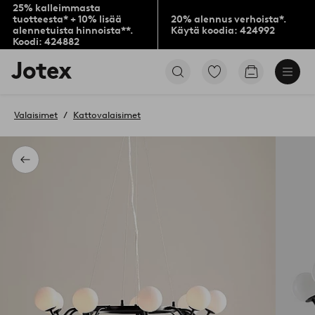
25% kalleimmasta
tuotteesta* + 10% lisää
20% alennus verhoista*.
alennetuista hinnoista**.
Käytä koodia: 424992
Koodi: 424882
Jotex-
Siirry
Siirry
logo
merkittyihin
ostoskoriin
–
suosikkituotteisiin
siirry
Valaisimet
Kattovalaisimet
aloitussivulle
Takaisin