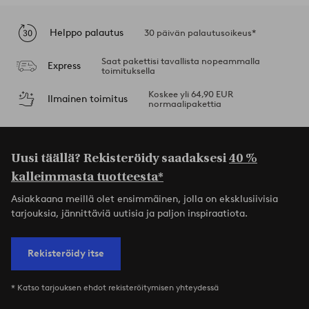
Helppo palautus
30 päivän palautusoikeus*
Saat pakettisi tavallista nopeammalla
Express
toimituksella
Koskee yli 64,90 EUR
Ilmainen toimitus
normaalipakettia
Uusi täällä? Rekisteröidy saadaksesi
40 %
kalleimmasta tuotteesta*
Asiakkaana meillä olet ensimmäinen, jolla on eksklusiivisia
tarjouksia, jännittäviä uutisia ja paljon inspiraatiota.
Rekisteröidy itse
* Katso tarjouksen ehdot rekisteröitymisen yhteydessä