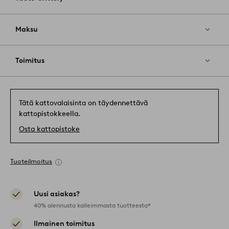
Maksu
Toimitus
Tätä kattovalaisinta on täydennettävä
kattopistokkeella.
Osta kattopistoke
Tuoteilmoitus
Uusi asiakas?
40% alennusta kalleimmasta tuotteesta*
Ilmainen toimitus