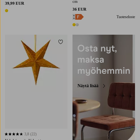
cm
39,99 EUR
36 EUR
1 väri
Tuoteseloste
2 värejä
Lisää suosikkeihin
Näytä lisää
3,8
(22)
3,8 perustuen 22 arvosanaan