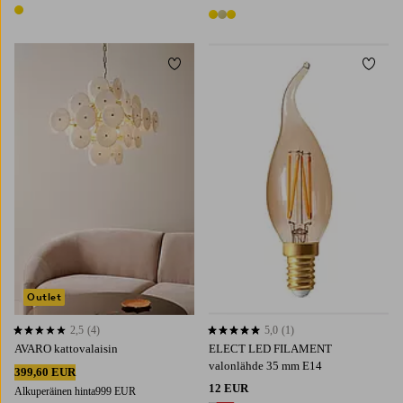
1 väri
3 värejä
Lisää suosikkeihin
Lisää 
Outlet
2,5
(4)
5,0
(1)
2,5 perustuen 4 arvosanaan
5,0 perustuen 1 arvosanaan
AVARO kattovalaisin
ELECT LED FILAMENT
valonlähde 35 mm E14
399,60 EUR
12 EUR
Alkuperäinen hinta
999 EUR