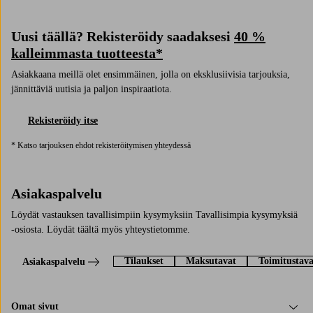
Uusi täällä? Rekisteröidy saadaksesi
40 %
kalleimmasta tuotteesta*
Asiakkaana meillä olet ensimmäinen, jolla on eksklusiivisia tarjouksia,
jännittäviä uutisia ja paljon inspiraatiota.
Rekisteröidy itse
* Katso tarjouksen ehdot rekisteröitymisen yhteydessä
Asiakaspalvelu
Löydät vastauksen tavallisimpiin kysymyksiin Tavallisimpia kysymyksiä
-osiosta. Löydät täältä myös yhteystietomme.
Tilaukset
Maksutavat
Toimitustava
Asiakaspalvelu
Omat sivut