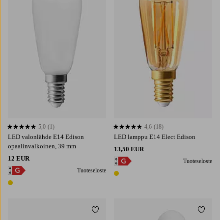
5,0
(1)
4,6
(18)
5,0 perustuen 1 arvosanaan
4,6 perustuen 18 arvosanaan
LED valonlähde E14 Edison
LED lamppu E14 Elect Edison
opaalinvalkoinen, 39 mm
13,50 EUR
12 EUR
Tuoteseloste
Tuoteseloste
1 väri
1 väri
Lisää suosikkeihin
Lisää 