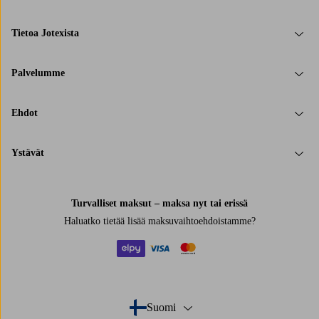
Tietoa Jotexista
Palvelumme
Ehdot
Ystävät
Turvalliset maksut – maksa nyt tai erissä
Haluatko tietää
lisää maksuvaihtoehdoistamme
?
elpy
visa
mastercard
Suomi
- Valitse maa