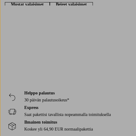
Mustat valaisimet
Beiget valaisimet
Siniset valaisimet
Ruskeat valaisimet
Harmaat valaisimet
Vihreät valaisimet
Keltaiset valaisimet
Trustpilot
Helppo palautus
30 päivän palautusoikeus*
Express
Saat pakettisi tavallista nopeammalla toimituksella
Ilmainen toimitus
Koskee yli 64,90 EUR normaalipakettia