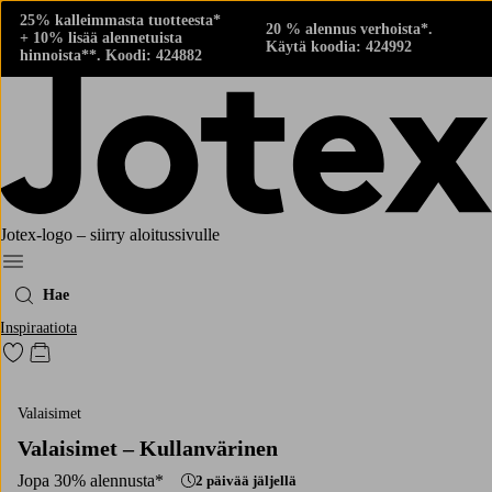
25% kalleimmasta tuotteesta*
20 % alennus verhoista*.
+ 10% lisää alennetuista
Käytä koodia: 424992
hinnoista**. Koodi: 424882
Jotex-logo – siirry aloitussivulle
Menu
Hae
Inspiraatiota
Siirry merkittyihin suosikkituotteisiin
Siirry ostoskoriin
Valaisimet
Valaisimet – Kullanvärinen
Jopa 30% alennusta*
2 päivää jäljellä