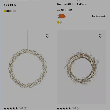
Kranssi 40 LED, 45 cm
195 EUR
49,90 EUR
5 värejä
Tuoteseloste
2 värejä
Lisää suosikkeihin
Lisää 
5,0
(1)
3,0
(2)
5,0 perustuen 1 arvosanaan
3,0 perustuen 2 arvosanaan