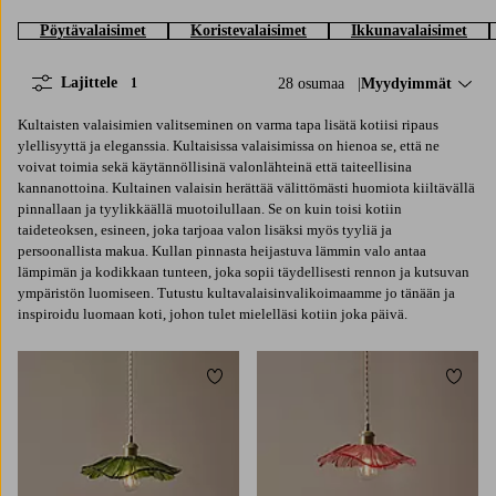
Pöytävalaisimet
Koristevalaisimet
Ikkunavalaisimet
Lajittele
28 osumaa
Lajittele:
Myydyimmät
1
Kultaisten valaisimien valitseminen on varma tapa lisätä kotiisi ripaus
ylellisyyttä ja eleganssia. Kultaisissa valaisimissa on hienoa se, että ne
voivat toimia sekä käytännöllisinä valonlähteinä että taiteellisina
kannanottoina. Kultainen valaisin herättää välittömästi huomiota kiiltävällä
pinnallaan ja tyylikkäällä muotoilullaan. Se on kuin toisi kotiin
taideteoksen, esineen, joka tarjoaa valon lisäksi myös tyyliä ja
persoonallista makua. Kullan pinnasta heijastuva lämmin valo antaa
lämpimän ja kodikkaan tunteen, joka sopii täydellisesti rennon ja kutsuvan
ympäristön luomiseen. Tutustu kultavalaisinvalikoimaamme jo tänään ja
inspiroidu luomaan koti, johon tulet mielelläsi kotiin joka päivä.
Lisää suosikkeihin
Lisää 