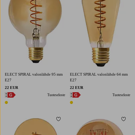
ELECT SPIRAL valonlähde 95 mm
ELECT SPIRAL valonlähde 64 mm
E27
E27
22 EUR
22 EUR
Tuoteseloste
Tuoteseloste
1 väri
1 väri
Lisää suosikkeihin
Lisää 