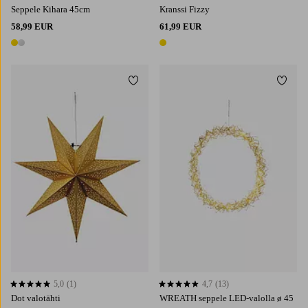
Seppele Kihara 45cm
Kranssi Fizzy
58,99 EUR
61,99 EUR
2 värejä
1 väri
Lisää suosikkeihin
Lisää 
5,0
(1)
4,7
(13)
5,0 perustuen 1 arvosanaan
4,7 perustuen 13 arvosanaan
Dot valotähti
WREATH seppele LED-valolla ø 45