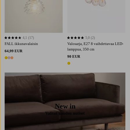
4,1
(17)
5,0
(2)
4,1 perustuen 17 arvosanaan
5,0 perustuen 2 arvosanaan
FALL ikkunavalaisin
Valosarja, E27 8 vaihdettavaa LED-
lamppua, 350 cm
64,99 EUR
90 EUR
3 värejä
1 väri
New in
Valitut kauden uutiset