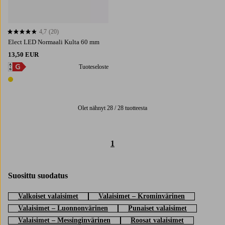
4,7
(20)
4,7 perustuen 20 arvosanaan
Elect LED Normaali Kulta 60 mm
13,50 EUR
Tuoteseloste
1 väri
Olet nähnyt 28 / 28 tuotteesta
1
Suosittu suodatus
Valkoiset valaisimet
Valaisimet – Krominvärinen
Valaisimet – Luonnonvärinen
Punaiset valaisimet
Valaisimet – Messinginvärinen
Roosat valaisimet