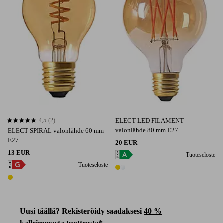
4,5
(2)
ELECT LED FILAMENT
4,5 perustuen 2 arvosanaan
valonlähde 80 mm E27
ELECT SPIRAL valonlähde 60 mm
E27
20 EUR
13 EUR
Tuoteseloste
Tuoteseloste
2 värejä
1 väri
Uusi täällä? Rekisteröidy saadaksesi
40 %
kalleimmasta tuotteesta*