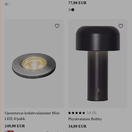
77,90 EUR
2 värejä
2 värejä
Lisää suosikkeihin
Lisää 
Upotettavat kohdevalaisimet Mini
3,8
(9)
3,8 perustuen 9 arvosanaan
LED, 6/pakk.
Pöytävalaisin Bobby
249,90 EUR
34,99 EUR