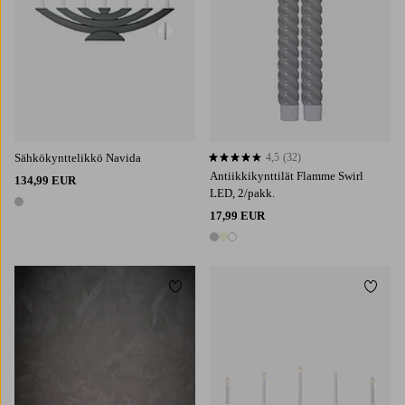
Sähkökynttelikkö Navida
4,5
(32)
4,5 perustuen 32 arvosanaan
Antiikkikynttilät Flamme Swirl
134,99 EUR
LED, 2/pakk.
1 väri
17,99 EUR
3 värejä
Lisää suosikkeihin
Lisää 