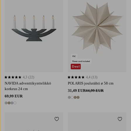
Deal
4,3
(22)
4,4
(13)
4,3 perustuen 22 arvosanaan
4,4 perustuen 13 arvosanaan
NAVIDA adventtikynttelikkö
POLARIS joulutähti ø 58 cm
korkeus 24 cm
31,49 EUR
44,99 EUR
69,99 EUR
4 värejä
4 värejä
Lisää suosikkeihin
Lisää 