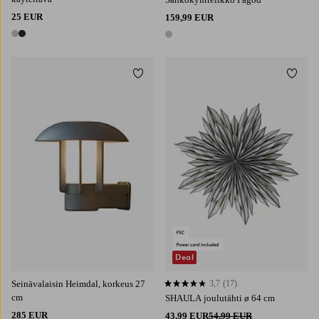
25 EUR
159,99 EUR
2 värejä
1 väri
Lisää suosikkeihin
Lisää 
Deal
Seinävalaisin Heimdal, korkeus 27
3,7
(17)
3,7 perustuen 17 arvosanaan
cm
SHAULA joulutähti ø 64 cm
285 EUR
43,99 EUR
54,99 EUR