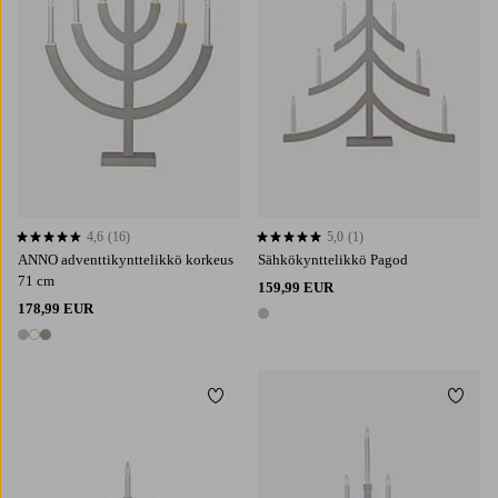
4,6
(16)
5,0
(1)
4,6 perustuen 16 arvosanaan
5,0 perustuen 1 arvosanaan
ANNO adventtikynttelikkö korkeus
Sähkökynttelikkö Pagod
71 cm
159,99 EUR
178,99 EUR
1 väri
3 värejä
Lisää suosikkeihin
Lisää 