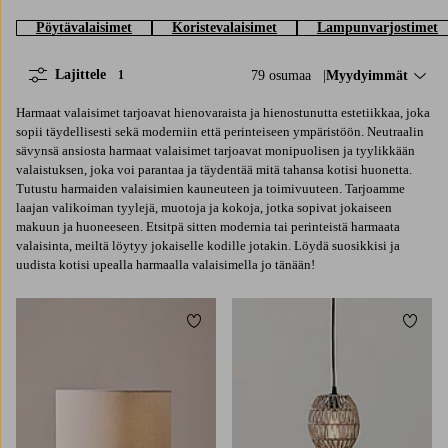
Pöytävalaisimet
Koristevalaisimet
Lampunvarjostimet
Lajittele
79 osumaa
Lajittele:
Myydyimmät
1
Harmaat valaisimet tarjoavat hienovaraista ja hienostunutta estetiikkaa, joka
sopii täydellisesti sekä moderniin että perinteiseen ympäristöön. Neutraalin
sävynsä ansiosta harmaat valaisimet tarjoavat monipuolisen ja tyylikkään
valaistuksen, joka voi parantaa ja täydentää mitä tahansa kotisi huonetta.
Tutustu harmaiden valaisimien kauneuteen ja toimivuuteen. Tarjoamme
laajan valikoiman tyylejä, muotoja ja kokoja, jotka sopivat jokaiseen
makuun ja huoneeseen. Etsitpä sitten modernia tai perinteistä harmaata
valaisinta, meiltä löytyy jokaiselle kodille jotakin. Löydä suosikkisi ja
uudista kotisi upealla harmaalla valaisimella jo tänään!
Lisää suosikkeihin
Lisää 