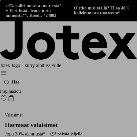
25% kalleimmasta tuotteesta*
Oletko uusi täällä? Tilaa 40%
+ 10% lisää alennetuista
kalleimmasta tuotteesta*
hinnoista**. Koodi: 424882
Jotex-logo – siirry aloitussivulle
Menu
Hae
Inspiraatiota
Siirry merkittyihin suosikkituotteisiin
Siirry ostoskoriin
Valaisimet
Harmaat valaisimet
Jopa 30% alennusta*
3 päivää jäljellä