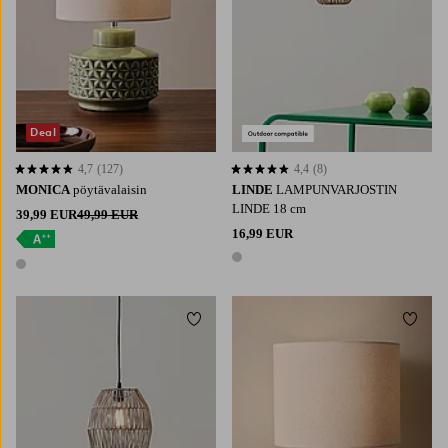
Deal
4,7
(127)
4,4
(8)
4,7 perustuen 127 arvosanaan
4,4 perustuen 8 arvosanaan
MONICA
pöytävalaisin
LINDE
LAMPUNVARJOSTIN
LINDE 18 cm
39,99 EUR
49,99 EUR
16,99 EUR
1 väri
1 väri
Lisää suosikkeihin
Lisää 