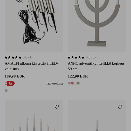
5,0
(1)
4,8
(6)
5,0 perustuen 1 arvosanaan
4,8 perustuen 6 arvosanaan
AMALFI ulkona käytettävä LED-
ANNO adventtikynttelikkö korkeus
valaistus
59 cm
109,90 EUR
122,99 EUR
Tuoteseloste
4 värejä
1 väri
Lisää suosikkeihin
Lisää 