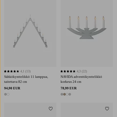
4,1
(13)
4,3
(22)
4,1 perustuen 13 arvosanaan
4,3 perustuen 22 arvosanaan
Sähkökynttelikkö 11 lamppua,
NAVIDA adventtikynttelikkö
taitettava 82 cm
korkeus 24 cm
94,90 EUR
78,99 EUR
2 värejä
4 värejä
Lisää suosikkeihin
Lisää 