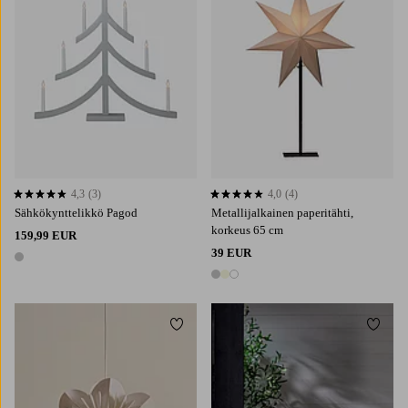
4,3
(3)
4,0
(4)
4,3 perustuen 3 arvosanaan
4,0 perustuen 4 arvosanaan
Sähkökynttelikkö Pagod
Metallijalkainen paperitähti,
korkeus 65 cm
159,99 EUR
39 EUR
1 väri
3 värejä
Lisää suosikkeihin
Lisää 