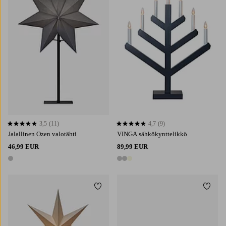
3,5
(11)
4,7
(9)
3,5 perustuen 11 arvosanaan
4,7 perustuen 9 arvosanaan
Jalallinen Ozen valotähti
VINGA sähkökynttelikkö
46,99 EUR
89,99 EUR
1 väri
3 värejä
Lisää suosikkeihin
Lisää 