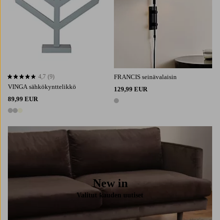
4,7
(9)
FRANCIS seinävalaisin
4,7 perustuen 9 arvosanaan
VINGA sähkökynttelikkö
129,99 EUR
89,99 EUR
1 väri
3 värejä
New in
Valitut kauden uutiset