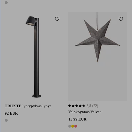
1 väri
Lisää suosikkeihin
Lisää 
TRIESTE
lyhtypylväs lyhyt
3,8
(22)
3,8 perustuen 22 arvosanaan
Valoköynnös Velvet+
92 EUR
15,99 EUR
1 väri
3 värejä