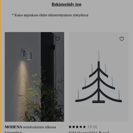
Rekisteröidy itse
* Katso tarjouksen ehdot rekisteröitymisen yhteydessä
Lisää suosikkeihin
Lisää 
MODENA
seinävalaisin ulkona
3,0
(4)
3,0 perustuen 4 arvosanaan
käytettävä
Sähkökynttelikkö Pagod