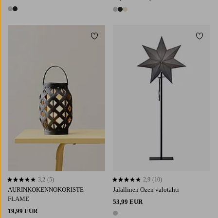
2 värejä
3 värejä
Lisää suosikkeihin
Lisää 
3,2
(5)
2,9
(10)
3,2 perustuen 5 arvosanaan
2,9 perustuen 10 arvosanaan
AURINKOKENNOKORISTE
Jalallinen Ozen valotähti
FLAME
53,99 EUR
19,99 EUR
1 väri