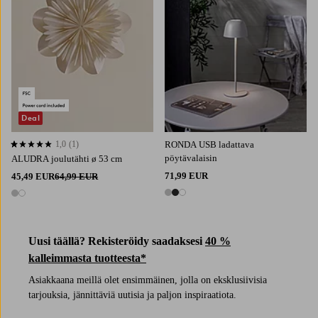
Deal
1,0
(1)
RONDA USB ladattava
1,0 perustuen 1 arvosanaan
pöytävalaisin
ALUDRA joulutähti ø 53 cm
71,99 EUR
45,49 EUR
64,99 EUR
3 värejä
2 värejä
Uusi täällä? Rekisteröidy saadaksesi
40 %
kalleimmasta tuotteesta*
Asiakkaana meillä olet ensimmäinen, jolla on eksklusiivisia
tarjouksia, jännittäviä uutisia ja paljon inspiraatiota.