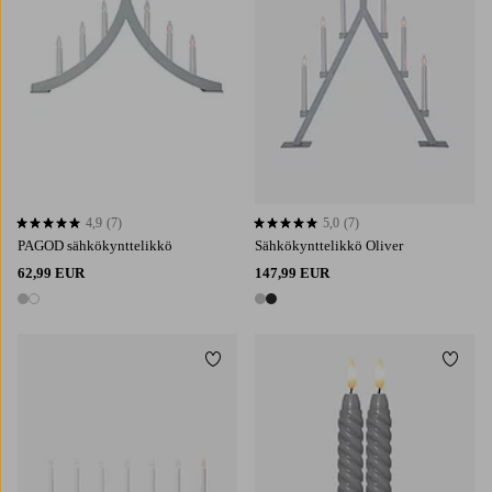
4,9
(7)
5,0
(7)
4,9 perustuen 7 arvosanaan
5,0 perustuen 7 arvosanaan
PAGOD sähkökynttelikkö
Sähkökynttelikkö Oliver
62,99 EUR
147,99 EUR
2 värejä
2 värejä
Lisää suosikkeihin
Lisää 