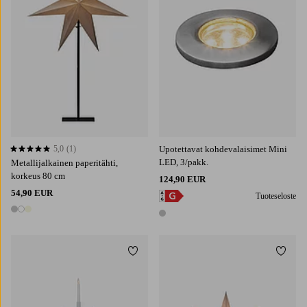
5,0
(1)
Upotettavat kohdevalaisimet Mini
5,0 perustuen 1 arvosanaan
LED, 3/pakk.
Metallijalkainen paperitähti,
korkeus 80 cm
124,90 EUR
54,90 EUR
Tuoteseloste
3 värejä
1 väri
Lisää suosikkeihin
Lisää 