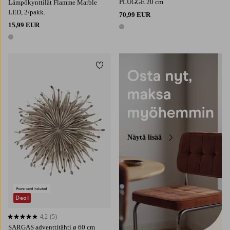
PLUGGE 20 cm
Lämpökynttilät Flamme Marble
LED, 2/pakk.
70,99 EUR
15,99 EUR
1 väri
1 väri
Lisää suosikkeihin
Näytä lisää
Deal
4,2
(5)
4,2 perustuen 5 arvosanaan
SARGAS adventtitähti ø 60 cm