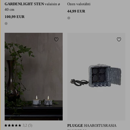
GARDENLIGHT STEN
valaisin ø
Ozen valotähti
40 cm
44,99 EUR
100,99 EUR
1 väri
1 väri
Lisää suosikkeihin
Lisää 
3,2
(5)
PLUGGE
HAAROITUSRASIA
3,2 perustuen 5 arvosanaan