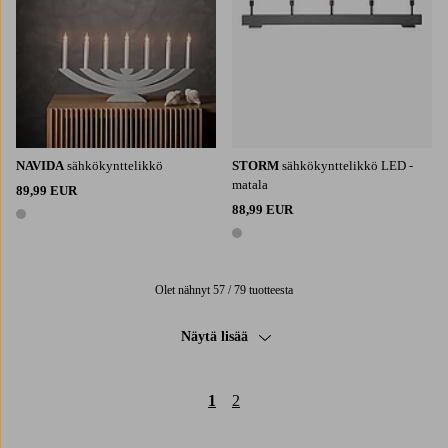
NAVIDA
sähkökynttelikkö
STORM
sähkökynttelikkö LED -
matala
89,99 EUR
88,99 EUR
1 väri
1 väri
Olet nähnyt 57 / 79 tuotteesta
Näytä lisää
1
2