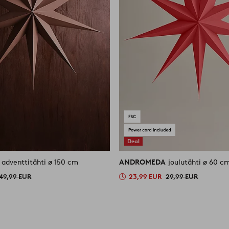
Deal
A
adventtitähti ø 150 cm
ANDROMEDA
joulutähti ø 60 c
49,99 EUR
23,99 EUR
29,99 EUR