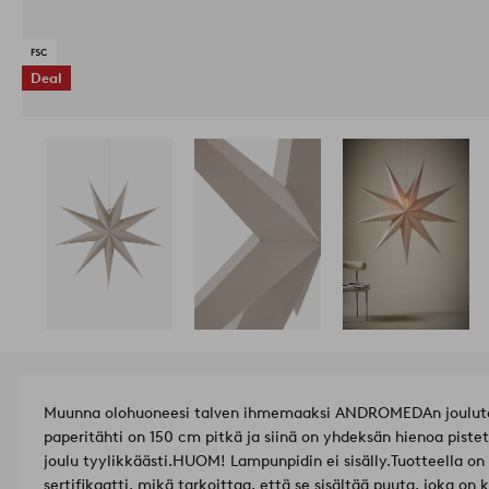
Deal
Muunna olohuoneesi talven ihmemaaksi ANDROMEDAn joulutä
paperitähti on 150 cm pitkä ja siinä on yhdeksän hienoa pistet
joulu tyylikkäästi.
HUOM! Lampunpidin ei sisälly.
Tuotteella on
sertifikaatti, mikä tarkoittaa, että se sisältää puuta, joka on k