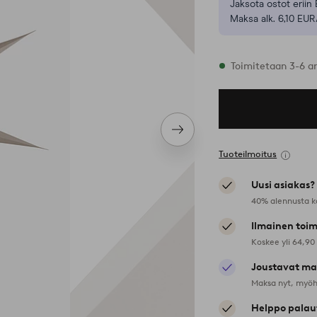
Jaksota ostot eriin 
Maksa alk. 6,10 EUR
Varastossa
Toimitetaan 3-6 a
Seuraava
tuote
Tuoteilmoitus
Uusi asiakas?
40% alennusta k
Ilmainen toim
Koskee yli 64,90
Joustavat ma
Maksa nyt, myöh
Helppo palau