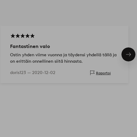
Fantastinen valo
Ostin yhden viime vuonna ja täydensi yhdellä tällä ja
Seu
on erittäin onnellinen siitä hinnasta.
tuo
doris123 —
2020-12-02
Raportoi