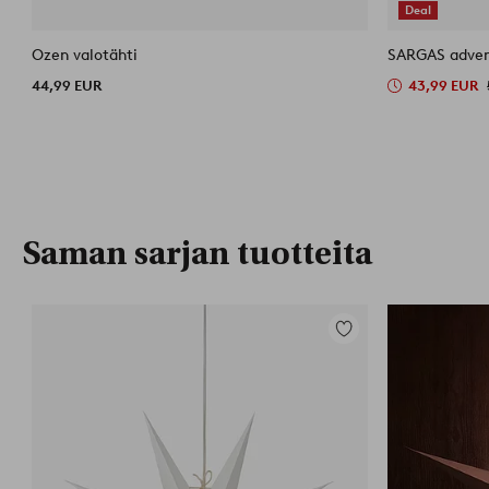
Deal
Ozen valotähti
SARGAS adven
44,99 EUR
43,99 EUR
Saman sarjan tuotteita
Lisää
suosikkeihin