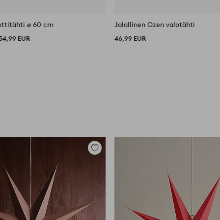
ttitähti ø 60 cm
Jalallinen Ozen valotähti
54,99 EUR
46,99 EUR
Lisää
suosikkeihin