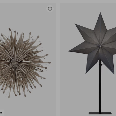
Lisää
suosikkeihin