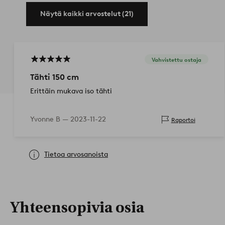
Näytä kaikki arvostelut (21)
Vahvistettu ostaja
Tähti 150 cm
Erittäin mukava iso tähti
Yvonne B —
2023-11-22
Raportoi
Tietoa arvosanoista
Yhteensopivia osia