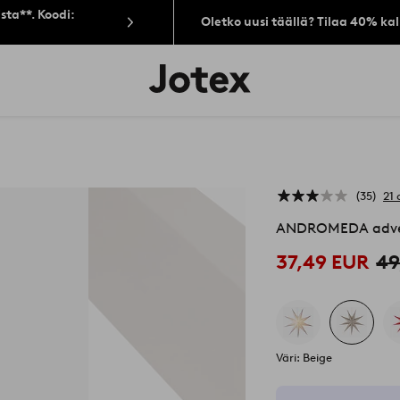
sta**. Koodi:
Oletko uusi täällä? Tilaa 40% ka
Jotex-
logo
–
siirry
aloitussivulle
35
21 
ANDROMEDA adven
37,49 EUR
49
Väri: Beige