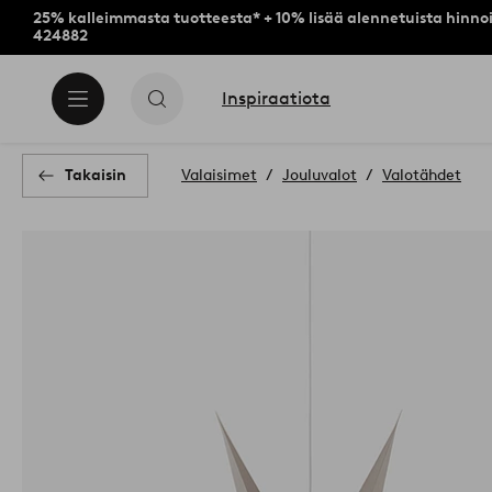
25% kalleimmasta tuotteesta* + 10% lisää alennetuista hinnoi
424882
Inspiraatiota
Takaisin
Valaisimet
Jouluvalot
Valotähdet