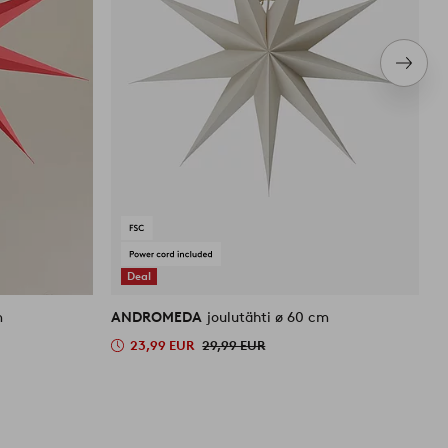
Seura
tuote
Deal
m
ANDROMEDA
joulutähti ø 60 cm
A
23,99 EUR
29,99 EUR