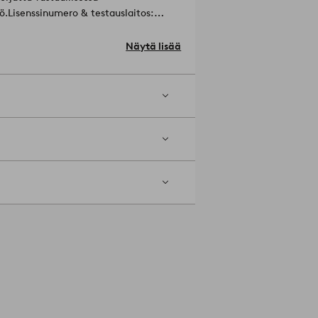
ö.
Lisenssinumero & testauslaitos:
in: paperi.
Näytä lisää