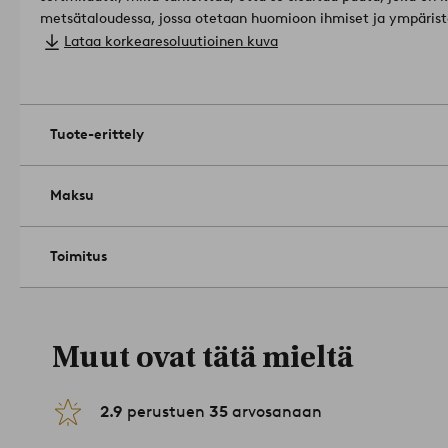
metsätaloudessa, jossa otetaan huomioon ihmiset ja ympärist
Inmark Exports FSC-C185719 TÜV SÜD
Materiaali lampunvarjost
Lataa korkearesoluutioinen kuva
Koko: ø 150 cm, syvyys 22 cm.
Valonlähde ei sisälly.
Tuotenumero: 1533734-12-0
Tuote-erittely
Maksu
Toimitus
Muut ovat tätä mieltä
2.9
perustuen
35
arvosanaan