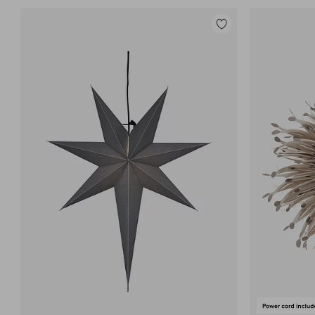
Lisää
suosikkeihin