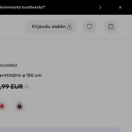
lleimmasta tuotteesta*
Sulje
Kirjaudu sisään
Siirry
Siirry
merkittyihin
ostoskori
suosikkituotteisiin
arvostelut
ttitähti ø 150 cm
,99 EUR