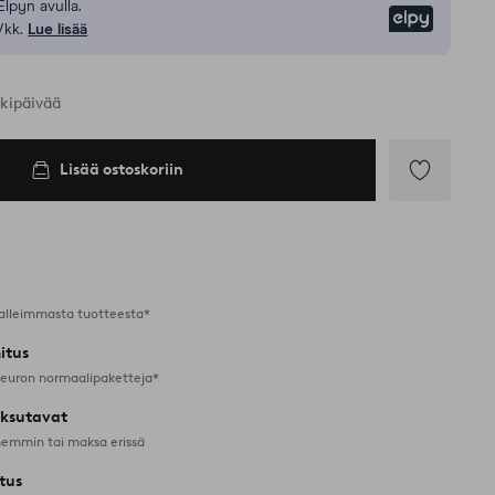
Elpyn avulla.
Elpy
/kk.
Lue lisää
rkipäivää
Lisää ostoskoriin
Lisää
suosikkeihin
alleimmasta tuotteesta*
itus
 euron normaalipaketteja*
ksutavat
emmin tai maksa erissä
tus