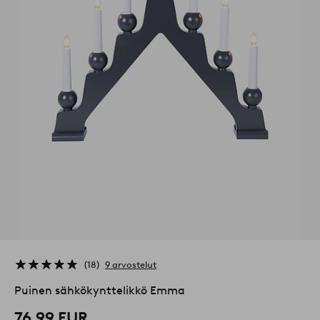
18
9 arvostelut
Puinen sähkökynttelikkö Emma
76,99 EUR