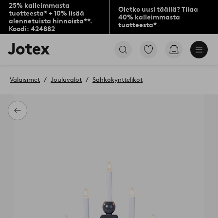
25% kalleimmasta
Oletko uusi täällä? Tilaa
tuotteesta* + 10% lisää
40% kalleimmasta
alennetuista hinnoista**.
tuotteesta*
Koodi: 424882
Jotex-
Siirry
Siirry
logo
merkittyihin
ostoskoriin
–
suosikkituotteisiin
siirry
Valaisimet
Jouluvalot
Sähkökyntteliköt
aloitussivulle
Takaisin