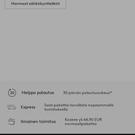
Harmaat sähkökyntteliköt
Helppo palautus
30 päivän palautusoikeus*
Saat pakettisi tavallista nopeammalla
Express
toimituksella
Koskee yli 64,90 EUR
Ilmainen toimitus
normaalipakettia