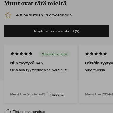
Muut ovat tätä mieltä
4.8
perustuen
18
arvosanaan
Näytä kaikki arvostelut (9)
Vahvistettu ostaja
Niin tyytyväinen
Erittäin tyyty
Olen niin tyytyväinen sauvoihin!!!!
Suositellaan
Mervi E —
2024-12-12
Mervi E —
2024-1
Raportoi
Tietoa arvosanoista