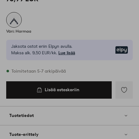
Väri: Harmaa
Jaksota ostot eriin Elpyn avulla.
Elpy
Maksa alk. 9,50 EUR/kk.
Lue lisää
Varastossa
Toimitetaan 5-7 arkipäivää
Lisää ostoskoriin
Lisää
ostoskoriin
Lisää
suosikkeih
Tuotetiedot
Tuote-erittely