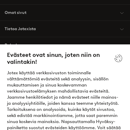
Omat sivut
Tietoa Jotexista
Palvelumme
Evästeet ovat sinun, joten niin on
valintakin!
Ehdot
Jotex käyttää verkkosivuston toiminnalle
Ystävät
välttämättömiä evästeitä sekä analyysin, sisällön
mukauttamisen ja sinua koskevamman
verkkosivustoelämyksen mahdollistavia evästeitä.
Jaamme henkilötiedot ja nämä evästeet niille mainos-
Turvalliset maksut – maksa nyt tai erissä
ja analyysiyhtiöille, joiden kanssa teemme yhteistyötä.
Tarkoituksena on analysoida, kuinka käytät sivustoa,
Haluatko tietää
lisää maksuvaihtoehdoistamme
?
sekä edistää markkinointiamme, jotta saat paremmin
elpy
sinua koskevia mainoksia. Napsauttamalla Hyväksy-
painiketta suostut evästeiden käyttöömme. Voit säätää