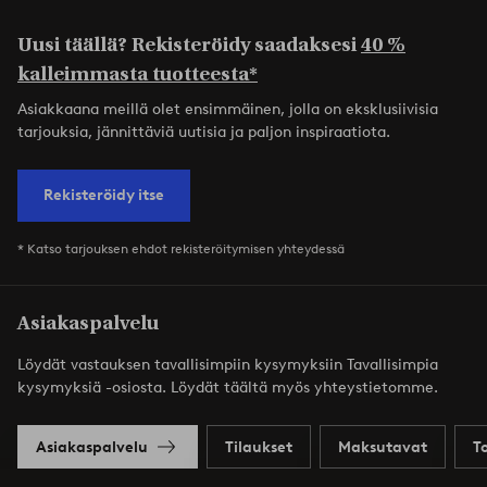
Uusi täällä? Rekisteröidy saadaksesi
40 %
kalleimmasta tuotteesta*
Asiakkaana meillä olet ensimmäinen, jolla on eksklusiivisia
tarjouksia, jännittäviä uutisia ja paljon inspiraatiota.
Rekisteröidy itse
* Katso tarjouksen ehdot rekisteröitymisen yhteydessä
Asiakaspalvelu
Löydät vastauksen tavallisimpiin kysymyksiin Tavallisimpia
kysymyksiä -osiosta. Löydät täältä myös yhteystietomme.
Asiakaspalvelu
Tilaukset
Maksutavat
T