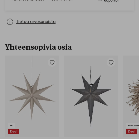
Raportoi
Tietoa arvosanoista
Yhteensopivia osia
Lisää
Lisää
suosikkeihin
suosikkeihin
Deal
Deal