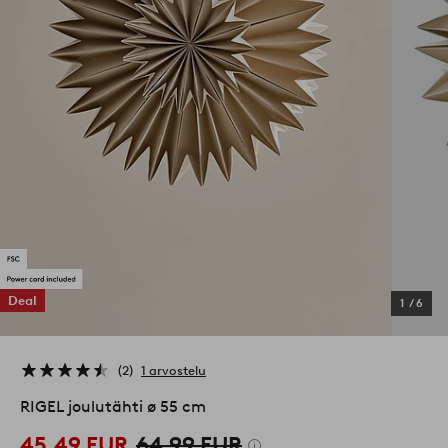
Deal
1
/
6
2
1 arvostelu
RIGEL joulutähti ø 55 cm
45,49 EUR
64,99 EUR