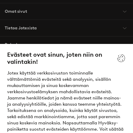
Omat sivut
Tietoa Jotexista
Palvelumme
Evästeet ovat sinun, joten niin on
valintakin!
Ehdot
Jotex käyttää verkkosivuston toiminnalle
Ystävät
välttämättömiä evästeitä sekä analyysin, sisällön
mukauttamisen ja sinua koskevamman
verkkosivustoelämyksen mahdollistavia evästeitä.
Jaamme henkilötiedot ja nämä evästeet niille mainos-
Turvalliset maksut – maksa nyt tai erissä
ja analyysiyhtiöille, joiden kanssa teemme yhteistyötä.
Tarkoituksena on analysoida, kuinka käytät sivustoa,
Haluatko tietää
lisää maksuvaihtoehdoistamme
?
sekä edistää markkinointiamme, jotta saat paremmin
elpy
sinua koskevia mainoksia. Napsauttamalla Hyväksy-
painiketta suostut evästeiden käyttöömme. Voit säätää