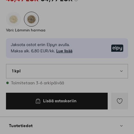
Väri: Lämmin harmaa
Jaksota ostot eriin Elpyn avulla.
Elpy
Maksa alk. 6,80 EUR/kk.
Lue lisää
1 kpl
Varastossa
Toimitetaan 3-6 arkipäivää
Lisää ostoskoriin
Lisää
suosikkeih
Tuotetiedot