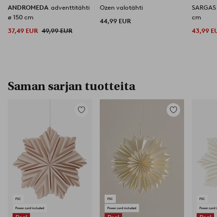
ANDROMEDA
adventtitähti
Ozen valotähti
SARGAS 
ø 150 cm
cm
44,99 EUR
37,49 EUR
49,99 EUR
43,99 E
Saman sarjan tuotteita
Lisää
Lisää
suosikkeihin
suosikkeihin
Deal
Deal
Deal