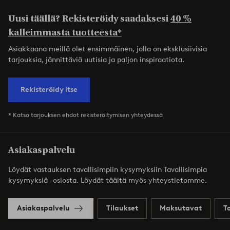
Uusi täällä? Rekisteröidy saadaksesi
40 %
kalleimmasta tuotteesta*
Asiakkaana meillä olet ensimmäinen, jolla on eksklusiivisia
tarjouksia, jännittäviä uutisia ja paljon inspiraatiota.
Rekisteröidy itse
* Katso tarjouksen ehdot rekisteröitymisen yhteydessä
Asiakaspalvelu
Löydät vastauksen tavallisimpiin kysymyksiin Tavallisimpia
kysymyksiä -osiosta. Löydät täältä myös yhteystietomme.
Asiakaspalvelu
Tilaukset
Maksutavat
T