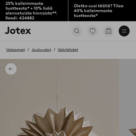
25% kalleimmasta
Oletko uusi täällä? Tilaa
tuotteesta* + 10% lisää
40% kalleimmasta
alennetuista hinnoista**.
tuotteesta*
Koodi: 424882
Jotex-
Siirry
Siirry
logo
merkittyihin
ostoskoriin
–
suosikkituotteisiin
siirry
Valaisimet
Jouluvalot
Valotähdet
aloitussivulle
Takaisin