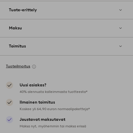
Tuote-erittely
Maksu
Toimitus
Tuoteilmoitus
Uusi asiakas?
40% alennusta kalleimmasta tuotteesta*
Ilmainen toimitus
Koskee yli 64,90 euron normaalipaketteja*
Joustavat maksutavat
Maksa nyt, myöhemmin tai maksa erissä