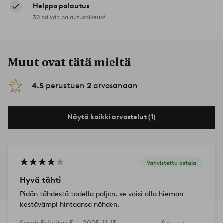
Helppo palautus
30 päivän palautusoikeus*
Muut ovat tätä mieltä
4.5
perustuen
2
arvosanaan
Näytä kaikki arvostelut (1)
Vahvistettu ostaja
Hyvä tähti
Pidän tähdestä todella paljon, se voisi olla hieman
kestävämpi hintaansa nähden.
Sarah Felicitas F —
2025-11-13