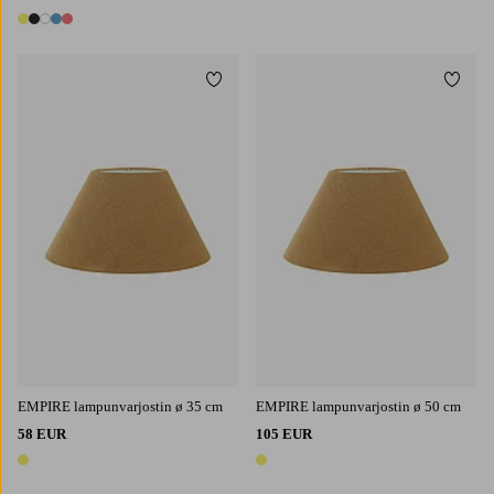
5 värejä
Lisää suosikkeihin
Lisää 
EMPIRE lampunvarjostin ø 35 cm
EMPIRE lampunvarjostin ø 50 cm
58 EUR
105 EUR
1 väri
1 väri