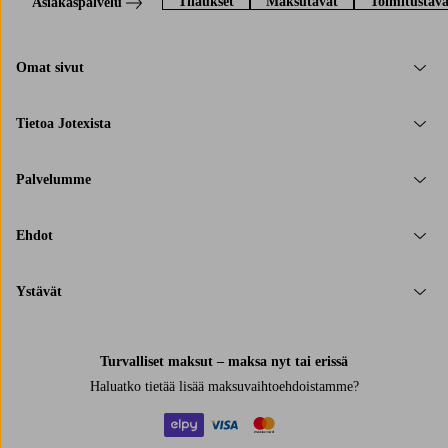
Tilaukset
Maksutavat
Toimitustava
Asiakaspalvelu
Omat sivut
Tietoa Jotexista
Palvelumme
Ehdot
Ystävät
Turvalliset maksut – maksa nyt tai erissä
Haluatko tietää
lisää maksuvaihtoehdoistamme
?
elpy
visa
mastercard