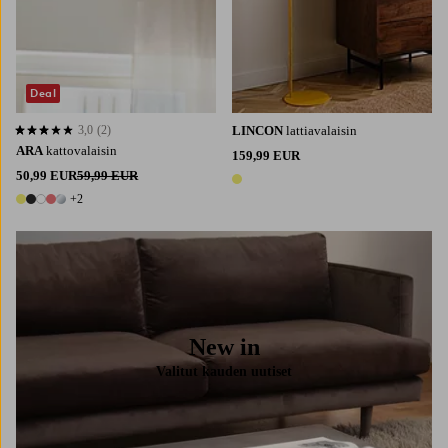
Deal
3,0
(2)
LINCON
lattiavalaisin
3,0 perustuen 2 arvosanaan
ARA
kattovalaisin
159,99 EUR
50,99 EUR
59,99 EUR
1 väri
+2
7 värejä
New in
Valitut kauden uutiset