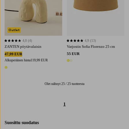
Outlet
4,0
(4)
4,9
(13)
4,0 perustuen 4 arvosanaan
4,9 perustuen 13 arvosanaan
ZANTEN pöytävalaisin
Varjostin Sofia Florenzo 25 cm
55 EUR
47,99 EUR
Alkuperäinen hinta
119,99 EUR
2 värejä
1 väri
Olet nähnyt 25 / 25 tuotteesta
1
Suosittu suodatus