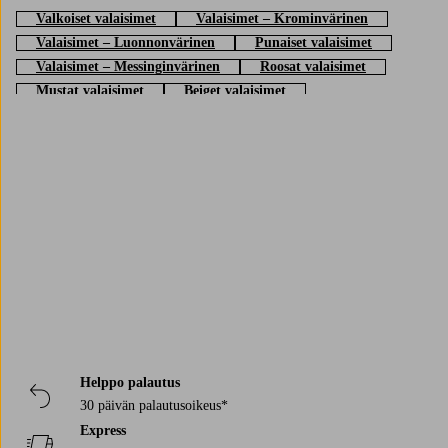
Valkoiset valaisimet
Valaisimet – Krominvärinen
Valaisimet – Luonnonvärinen
Punaiset valaisimet
Valaisimet – Messinginvärinen
Roosat valaisimet
Mustat valaisimet
Beiget valaisimet
Siniset valaisimet
Ruskeat valaisimet
Harmaat valaisimet
Vihreät valaisimet
Valaisimet – Kullanvärinen
Trustpilot
Helppo palautus
30 päivän palautusoikeus*
Express