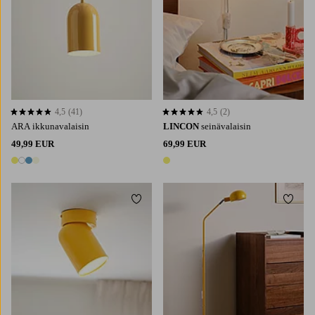
4,5
(41)
4,5
(2)
4,5 perustuen 41 arvosanaan
4,5 perustuen 2 arvosanaan
ARA ikkunavalaisin
LINCON
seinävalaisin
49,99 EUR
69,99 EUR
4 värejä
1 väri
Lisää suosikkeihin
Lisää 