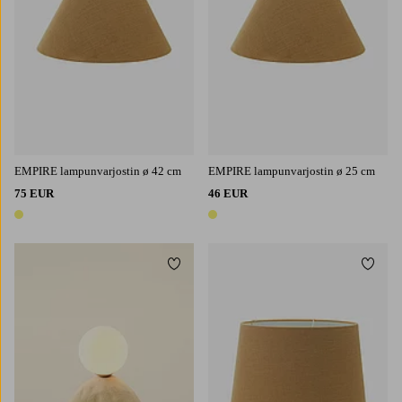
EMPIRE lampunvarjostin ø 42 cm
EMPIRE lampunvarjostin ø 25 cm
75 EUR
46 EUR
1 väri
1 väri
Lisää suosikkeihin
Lisää 