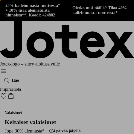
25% kalleimmasta tuotteesta*
Oletko uusi täällä? Tilaa 40%
+ 10% lisää alennetuista
kalleimmasta tuotteesta*
hinnoista**. Koodi: 424882
Jotex-logo – siirry aloitussivulle
Menu
Hae
Inspiraatiota
Siirry merkittyihin suosikkituotteisiin
Siirry ostoskoriin
Valaisimet
Keltaiset valaisimet
Jopa 30% alennusta*
4 päivää jäljellä