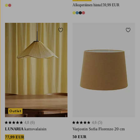
Alkuperäinen hinta
159,99 EUR
2 värejä
4 värejä
Lisää suosikkeihin
Lisää 
Outlet
4,8
(6)
4,6
(5)
4,8 perustuen 6 arvosanaan
4,6 perustuen 5 arvosanaan
LUNARIA
kattovalaisin
Varjostin Sofia Florenzo 20 cm
50 EUR
77,99 EUR