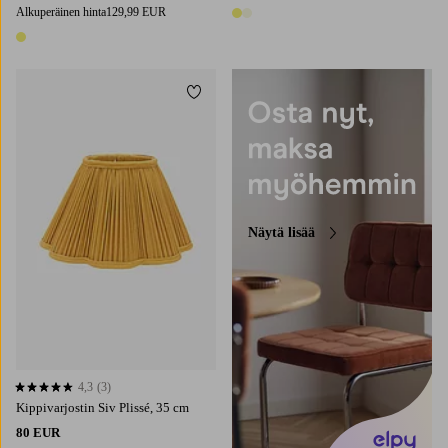
Alkuperäinen hinta
129,99 EUR
2 värejä
1 väri
Lisää suosikkeihin
Näytä lisää
4,3
(3)
4,3 perustuen 3 arvosanaan
Kippivarjostin Siv Plissé, 35 cm
80 EUR