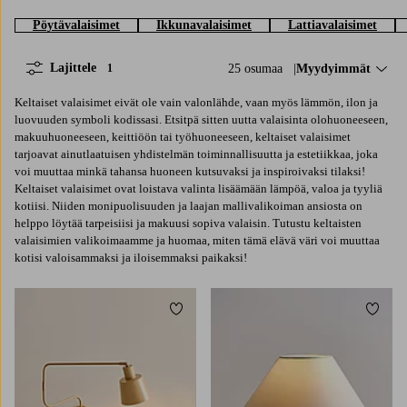
Pöytävalaisimet
Ikkunavalaisimet
Lattiavalaisimet
Lajittele
25 osumaa
Lajittele:
Myydyimmät
1
Keltaiset valaisimet eivät ole vain valonlähde, vaan myös lämmön, ilon ja
luovuuden symboli kodissasi. Etsitpä sitten uutta valaisinta olohuoneeseen,
makuuhuoneeseen, keittiöön tai työhuoneeseen, keltaiset valaisimet
tarjoavat ainutlaatuisen yhdistelmän toiminnallisuutta ja estetiikkaa, joka
voi muuttaa minkä tahansa huoneen kutsuvaksi ja inspiroivaksi tilaksi!
Keltaiset valaisimet ovat loistava valinta lisäämään lämpöä, valoa ja tyyliä
kotiisi. Niiden monipuolisuuden ja laajan mallivalikoiman ansiosta on
helppo löytää tarpeisiisi ja makuusi sopiva valaisin. Tutustu keltaisten
valaisimien valikoimaamme ja huomaa, miten tämä elävä väri voi muuttaa
kotisi valoisammaksi ja iloisemmaksi paikaksi!
Lisää suosikkeihin
Lisää 