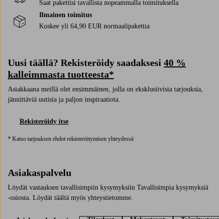
Saat pakettisi tavallista nopeammalla toimituksella
Ilmainen toimitus
Koskee yli 64,90 EUR normaalipakettia
Uusi täällä? Rekisteröidy saadaksesi
40 %
kalleimmasta tuotteesta*
Asiakkaana meillä olet ensimmäinen, jolla on eksklusiivisia tarjouksia,
jännittäviä uutisia ja paljon inspiraatiota.
Rekisteröidy itse
* Katso tarjouksen ehdot rekisteröitymisen yhteydessä
Asiakaspalvelu
Löydät vastauksen tavallisimpiin kysymyksiin Tavallisimpia kysymyksiä
-osiosta. Löydät täältä myös yhteystietomme.