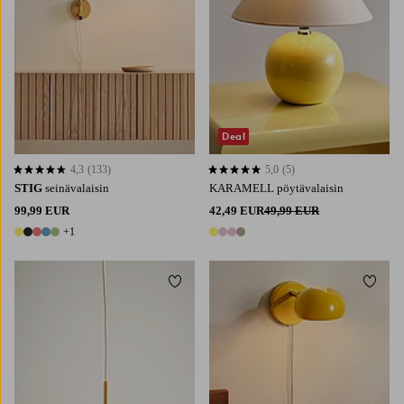
Deal
4,3
(133)
5,0
(5)
4,3 perustuen 133 arvosanaan
5,0 perustuen 5 arvosanaan
STIG
seinävalaisin
KARAMELL pöytävalaisin
99,99 EUR
42,49 EUR
49,99 EUR
+1
6 värejä
4 värejä
Lisää suosikkeihin
Lisää 