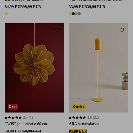
84,99 EUR
99,99 EUR
33,99 EUR
39,99 EUR
1 väri
4 värejä
Lisää suosikkeihin
Lisää 
Deal
Outlet
2,0
(1)
4,6
(22)
2,0 perustuen 1 arvosanaan
4,6 perustuen 22 arvosanaan
TWIST joulutähti ø 60 cm
ARA
lattiavalaisin
50,99 EUR
59,99 EUR
95,99 EUR