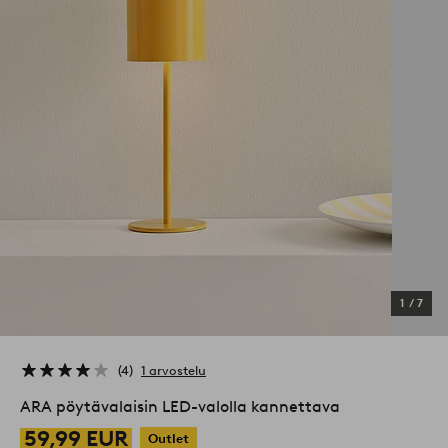
1
/
7
4
1 arvostelu
ARA pöytävalaisin LED-valolla kannettava
59,99 EUR
Outlet