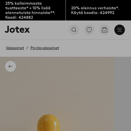
25% kalleimmasta
tuotteesta* + 10% lisää
20% alennus verhoista*.
alennetuista hinnoista**.
Käytä koodia: 424992
Koodi: 424882
Jotex-
Siirry
Siirry
logo
merkittyihin
ostoskoriin
–
suosikkituotteisiin
siirry
Valaisimet
Pöytävalaisimet
aloitussivulle
Takaisin