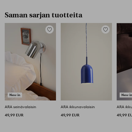
Saman sarjan tuotteita
Lisää
Lisää
suosikkeihin
suosikkeihin
New in
New i
ARA seinävalaisin
ARA ikkunavalaisin
ARA ikku
49,99 EUR
49,99 EUR
49,99 E