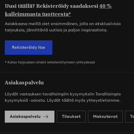
Uusi täällä? Rekisteröidy saadaksesi
40 %
kalleimmasta tuotteesta*
Asiakkaana meillä olet ensimmäinen, jolla on eksklusiivisia
tarjouksia, jännittäviä uutisia ja paljon inspiraatiota.
Rekisteröidy itse
* Katso tarjouksen ehdot rekisteröitymisen yhteydessä
Asiakaspalvelu
Löydät vastauksen tavallisimpiin kysymyksiin Tavallisimpia
kysymyksiä -osiosta. Löydät täältä myös yhteystietomme.
Asiakaspalvelu
Tilaukset
Maksutavat
T