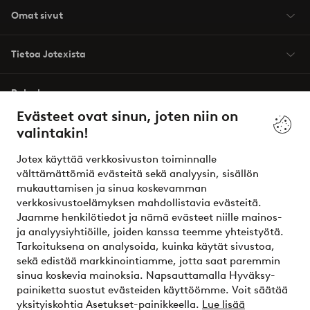
Omat sivut
Tietoa Jotexista
Palvelumme
Evästeet ovat sinun, joten niin on
valintakin!
Ehdot
Jotex käyttää verkkosivuston toiminnalle
Ystävät
välttämättömiä evästeitä sekä analyysin, sisällön
mukauttamisen ja sinua koskevamman
verkkosivustoelämyksen mahdollistavia evästeitä.
Jaamme henkilötiedot ja nämä evästeet niille mainos-
Turvalliset maksut – maksa nyt tai erissä
ja analyysiyhtiöille, joiden kanssa teemme yhteistyötä.
Tarkoituksena on analysoida, kuinka käytät sivustoa,
Haluatko tietää
lisää maksuvaihtoehdoistamme
?
sekä edistää markkinointiamme, jotta saat paremmin
elpy
sinua koskevia mainoksia. Napsauttamalla Hyväksy-
painiketta suostut evästeiden käyttöömme. Voit säätää
yksityiskohtia Asetukset-painikkeella.
Lue lisää