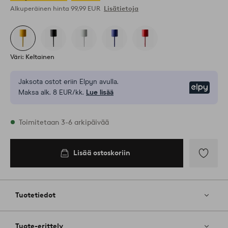
Alkuperäinen hinta
99,99 EUR
Lisätietoja
Väri: Keltainen
Jaksota ostot eriin Elpyn avulla.
Elpy
Maksa alk. 8 EUR/kk.
Lue lisää
Varastossa
Toimitetaan 3-6 arkipäivää
Lisää ostoskoriin
Lisää
ostoskoriin
Lisää
suosikkeih
Tuotetiedot
Tuote-erittely