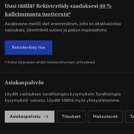
Uusi täällä? Rekisteröidy saadaksesi
40 %
kalleimmasta tuotteesta*
Asiakkaana meillä olet ensimmäinen, jolla on eksklusiivisia
tarjouksia, jännittäviä uutisia ja paljon inspiraatiota.
Rekisteröidy itse
* Katso tarjouksen ehdot rekisteröitymisen yhteydessä
Asiakaspalvelu
Löydät vastauksen tavallisimpiin kysymyksiin Tavallisimpia
kysymyksiä -osiosta. Löydät täältä myös yhteystietomme.
Asiakaspalvelu
Tilaukset
Maksutavat
T