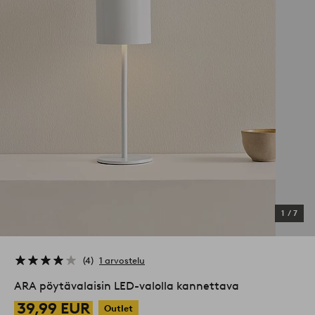
1
/
7
4
1 arvostelu
ARA pöytävalaisin LED-valolla kannettava
39,99 EUR
Outlet