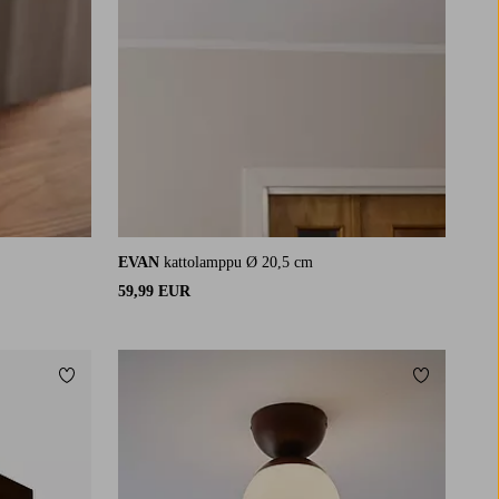
EVAN
kattolamppu Ø 20,5 cm
59,99 EUR
Lisää suosikkeihin
Lisää suosi