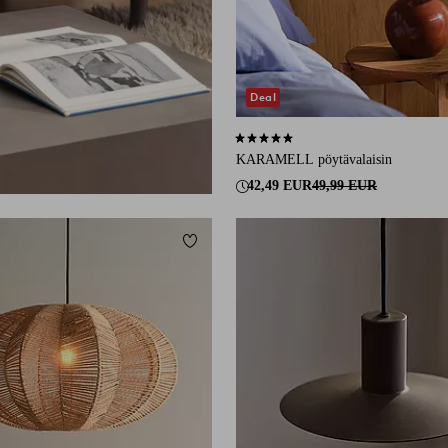
Deal
5,0 perustuen 5 arvosanaan
KARAMELL pöytävalaisin
42,49 EUR
49,99 EUR
Lisää suosikkeihin