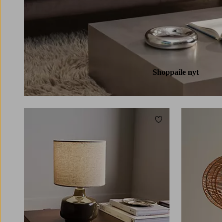
Shoppaile nyt
Lisää suosikkeihin