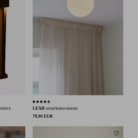
4,0 perustuen 2 arvosanaan
ettävä
LEAH
seinä/kattovalaisin
79,99 EUR
Lisää suosikkeihin
Lisää suosi