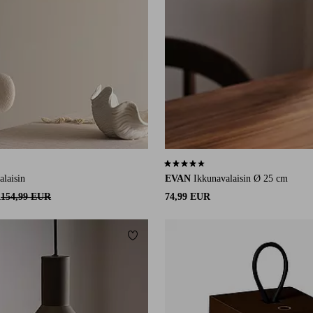
124 arvosanaan
4,0 perustuen 1 arvosanaan
alaisin
EVAN
Ikkunavalaisin Ø 25 cm
R
154,99 EUR
74,99 EUR
Lisää suosikkeihin