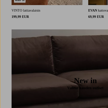
New in
VINTO lattiavalaisin
EVAN
kattov
199,99 EUR
69,99 EUR
New in
Valitut kauden uutiset