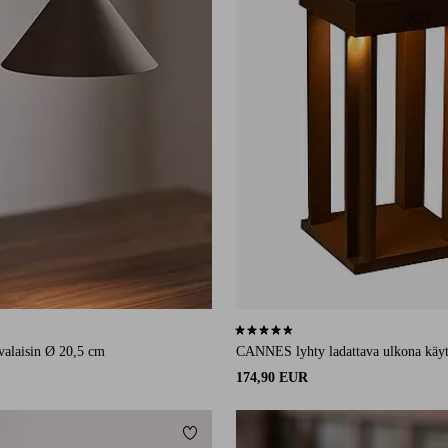
1 arvosanaan
4,5 perustuen 2 arvosanaan
valaisin Ø 20,5 cm
CANNES lyhty ladattava ulkona käyt
174,90 EUR
Lisää suosikkeihin