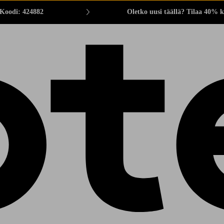
 Koodi: 424882
Oletko uusi täällä? Tilaa 40% k