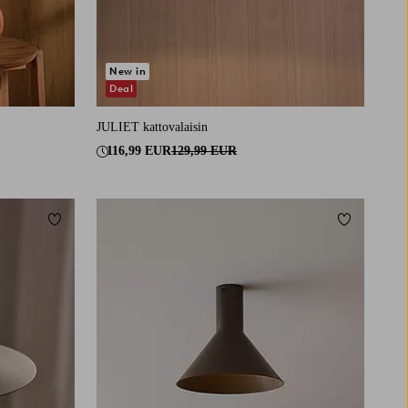
New in
Deal
JULIET kattovalaisin
116,99 EUR
129,99 EUR
Lisää suosikkeihin
Lisää suosi