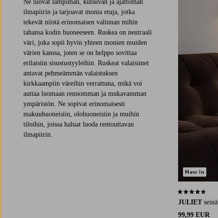
Ne luovat lämpimän, kutsuvan ja ajattoman
ilmapiirin ja tarjoavat monia etuja, jotka
tekevät niistä erinomaisen valinnan mihin
tahansa kodin huoneeseen. Ruskea on neutraali
väri, joka sopii hyvin yhteen monien muiden
värien kanssa, joten se on helppo sovittaa
erilaisiin sisustustyyleihin. Ruskeat valaisimet
antavat pehmeämmän valaistuksen
kirkkaampiin väreihin verrattuna, mikä voi
auttaa luomaan rennomman ja mukavamman
ympäristön. Ne sopivat erinomaisesti
makuuhuoneisiin, olohuoneisiin ja muihin
tiloihin, joissa haluat luoda rentouttavan
ilmapiirin.
New in
4,3 perustuen 
JULIET
seinä
99,99 EUR