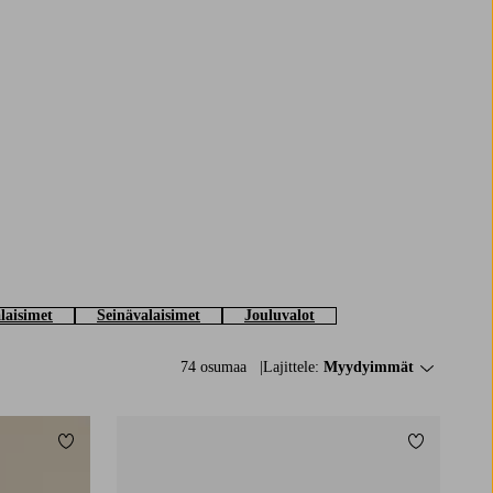
laisimet
Seinävalaisimet
Jouluvalot
74 osumaa
Lajittele:
Myydyimmät
Lisää suosikkeihin
Lisää suosi