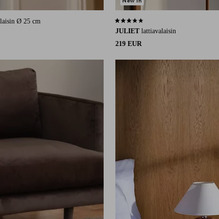
New in
alaisin Ø 25 cm
3,4 perustuen 10 arvosanaan
JULIET
lattiavalaisin
219 EUR