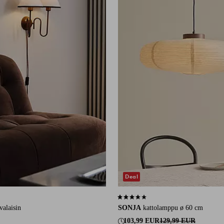
Deal
14 arvosanaan
3,3 perustuen 23 arvosanaan
valaisin
SONJA
kattolamppu ø 60 cm
103,99 EUR
129,99 EUR