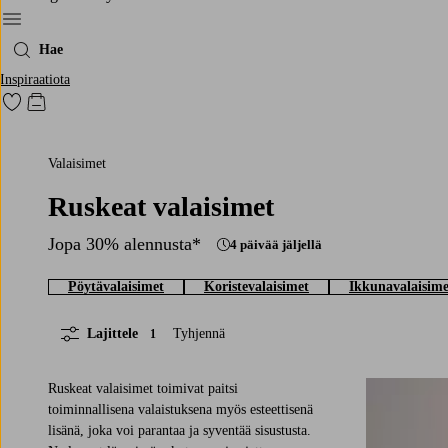
Menu
Hae
Inspiraatiota
Siirry merkittyihin suosikkituotteisiin
Siirry ostoskoriin
Valaisimet
Ruskeat valaisimet
Jopa 30% alennusta*
4 päivää jäljellä
Pöytävalaisimet
Koristevalaisimet
Ikkunavalaisime
Lajittele
Tyhjennä
1
Ruskeat valaisimet toimivat paitsi
toiminnallisena valaistuksena myös esteettisenä
lisänä, joka voi parantaa ja syventää sisustusta.