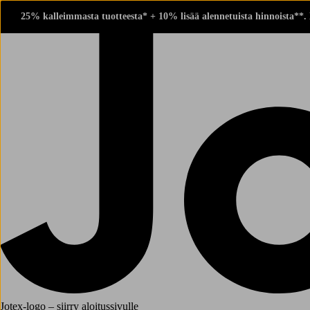
25% kalleimmasta tuotteesta* + 10% lisää alennetuista hinnoista**.
Jotex-logo – siirry aloitussivulle