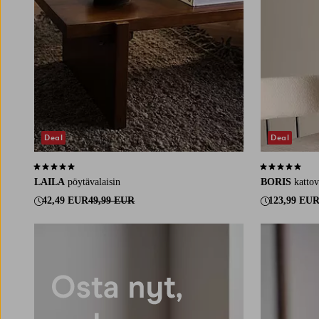
Deal
Deal
5,0 perustuen 2 arvosanaan
4,9 perustuen 
LAILA
pöytävalaisin
BORIS
kattov
42,49 EUR
49,99 EUR
123,99 EU