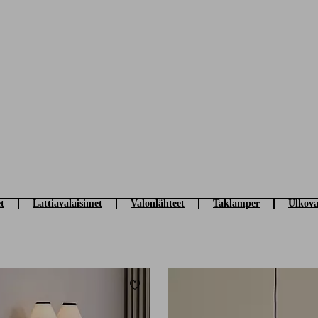
t
Lattiavalaisimet
Valonlähteet
Taklamper
Ulkova
Lisää suosikkeihin