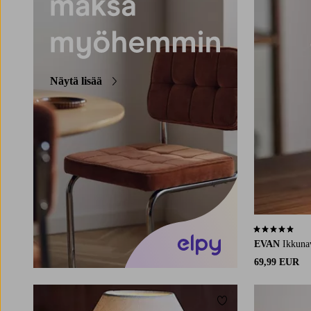
Näytä lisää
5,0 perustuen 
EVAN
Ikkuna
69,99 EUR
Lisää suosikkeihin