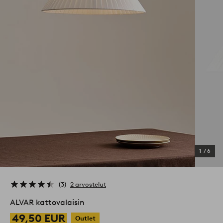
1
/
6
3
2 arvostelut
ALVAR kattovalaisin
49,50 EUR
Outlet