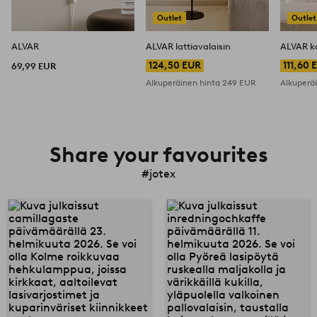
Outlet
Outlet
ALVAR
ALVAR lattiavalaisin
ALVAR k
124,50 EUR
111,60 
69,99 EUR
Alkuperäinen hinta
249 EUR
Alkuperä
Share your favourites
#jotex