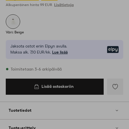
Alkuperäinen hinta
99 EUR
Lisätietoja
Väri: Beige
Jaksota ostot eriin Elpyn avulla.
Elpy
Maksa alk. 7,10 EUR/kk.
Lue lisää
Varastossa
Toimitetaan 3-6 arkipäivää
Lisää ostoskoriin
Lisää
ostoskoriin
Lisää
suosikkeih
Tuotetiedot
Tuote-erittely