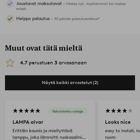
Joustavat maksutavat -
Maksa nyt, myöhemmin tai maksa
erissä
Helppo palautus -
30 päivän palautusoikeus*
Muut ovat tätä mieltä
4.7
perustuen
3
arvosanaan
Näytä kaikki arvostelut (2)
Vahvistettu ostaja
LAMPA alvar
Looks nice
Erittäin kaunis ja miellyttävä
easy to install, l
lamppu, joka lämmitti ruokasalini
room