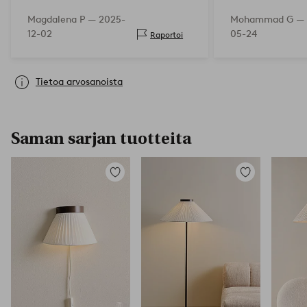
mukavasti, materiaali on kuin
Magdalena P —
2025-
Mohammad G —
satiinia - tarkistan miten se toimii
12-02
05-24
Raportoi
käytössä, toimitus oli nopea ja
ongelmaton - suosittelen
Tietoa arvosanoista
Saman sarjan tuotteita
Lisää
Lisää
suosikkeihin
suosikkeihin