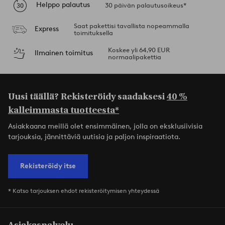
Helppo palautus
30 päivän palautusoikeus*
Saat pakettisi tavallista nopeammalla
Express
toimituksella
Koskee yli 64,90 EUR
Ilmainen toimitus
normaalipakettia
Uusi täällä? Rekisteröidy saadaksesi
40 %
kalleimmasta tuotteesta*
Asiakkaana meillä olet ensimmäinen, jolla on eksklusiivisia
tarjouksia, jännittäviä uutisia ja paljon inspiraatiota.
Rekisteröidy itse
* Katso tarjouksen ehdot rekisteröitymisen yhteydessä