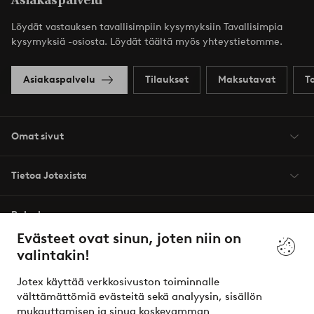
Asiakaspalvelu
Löydät vastauksen tavallisimpiin kysymyksiin Tavallisimpia
kysymyksiä -osiosta. Löydät täältä myös yhteystietomme.
Asiakaspalvelu
Tilaukset
Maksutavat
T
Omat sivut
Tietoa Jotexista
Palvelumme
Evästeet ovat sinun, joten niin on
valintakin!
Ehdot
Jotex käyttää verkkosivuston toiminnalle
Ystävät
välttämättömiä evästeitä sekä analyysin, sisällön
mukauttamisen ja sinua koskevamman