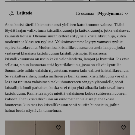
Lajittele
16 osumaa
Lajittele:
Myydyimmät
Anna kotisi säteillä hienostuneesti ylellisen kattokruunun valossa. Täältä
löydät laajan valikoiman kristallikruunuja ja kattokruunuja, jotka valaisevat
kauniisti kotiasi. Olemme suunnitelleet erityylisiä kristallikruunuja, kuten
modernin ja klassisen tyylisiä. Valikoimastamme löytyy varmasti tyyliisi
sopiva kattokruunu. Modernissa kristallikruunussa on usein lamput, jotka
vastaavat klassisen kattokruunun kristalliprismoja. Klassisessa
kristallikruunussa on usein kaksi valonlähdettä, lamput ja kynttilät. Jos etsit
sellaista, sinun kannattaa etsiä kynttiläkruunu, jossa on elävät kynttilät.
Suunnittele mihin valaisin ripustetaan, ennen kuin valitset kristallikruunun.
Se vaikuttaa siihen, minkä mallinen ja kuinka suuri kristallikruunu voi olla.
Jos aiot ripustaa valaisimen makuuhuoneeseen sängyn yläpuolelle, sopii
kristalliplafondi parhaiten, koska se ei riipu yhtä alhaalla kuin tavallinen
kattokruunu. Kannattaa myös miettiä valaisimen kokoa suhteessa huoneen
kokoon. Pieni kristallikruunu on erinomainen valaisin pienehkössä
huoneessa, kun taas iso kristallikruunu sopii suuriin huoneisiin, joihin
haluat luoda näyttävän tunnelman.
Lisää suosikkeihin
Lisää 