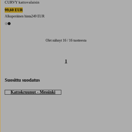
CURVY kattovalaisin
99,60 EUR
Alkuperäinen hinta
249 EUR
2 värejä
Olet nähnyt 16 / 16 tuotteesta
1
Suosittu suodatus
Kattokruunut - Messinki
Trustpilot