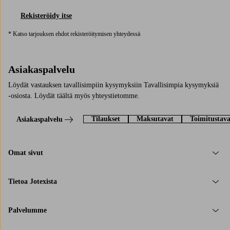
Rekisteröidy itse
* Katso tarjouksen ehdot rekisteröitymisen yhteydessä
Asiakaspalvelu
Löydät vastauksen tavallisimpiin kysymyksiin Tavallisimpia kysymyksiä
-osiosta. Löydät täältä myös yhteystietomme.
Tilaukset
Maksutavat
Toimitustava
Asiakaspalvelu
Omat sivut
Tietoa Jotexista
Palvelumme