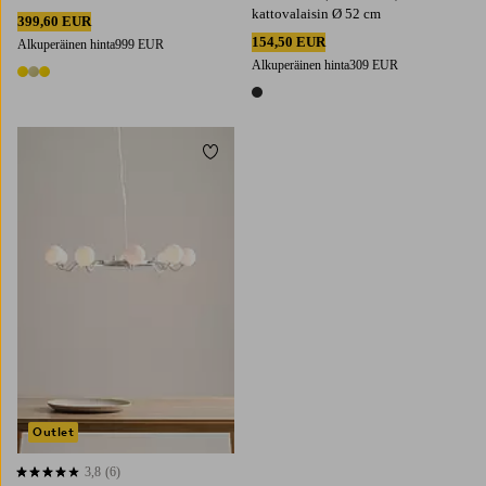
kattovalaisin Ø 52 cm
399,60 EUR
154,50 EUR
Alkuperäinen hinta
999 EUR
Alkuperäinen hinta
309 EUR
3 värejä
1 väri
Lisää suosikkeihin
Outlet
3,8
(6)
3,8 perustuen 6 arvosanaan