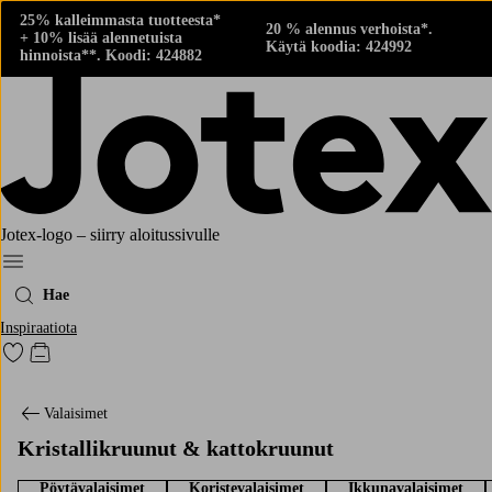
25% kalleimmasta tuotteesta*
20 % alennus verhoista*.
+ 10% lisää alennetuista
Käytä koodia: 424992
hinnoista**. Koodi: 424882
Jotex-logo – siirry aloitussivulle
Menu
Hae
Inspiraatiota
Siirry merkittyihin suosikkituotteisiin
Siirry ostoskoriin
Valaisimet
Kristallikruunut & kattokruunut
Pöytävalaisimet
Koristevalaisimet
Ikkunavalaisimet