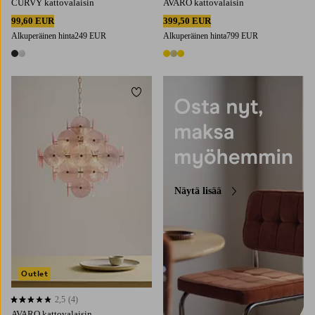
CURVY kattovalaisin
AVARO kattovalaisin
99,60 EUR
399,50 EUR
Alkuperäinen hinta
249 EUR
Alkuperäinen hinta
799 EUR
2 värejä
3 värejä
Lisää suosikkeihin
Näytä lisää
Outlet
2,5
(4)
2,5 perustuen 4 arvosanaan
AVARO kattovalaisin