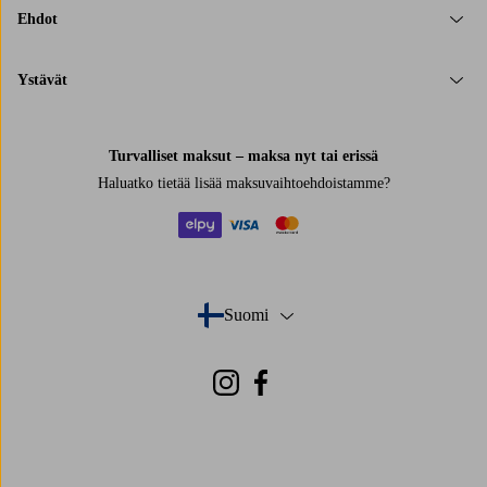
Ehdot
Ystävät
Turvalliset maksut – maksa nyt tai erissä
Haluatko tietää
lisää maksuvaihtoehdoistamme
?
elpy
visa
mastercard
Suomi
- Valitse maa
Instagram
Facebook