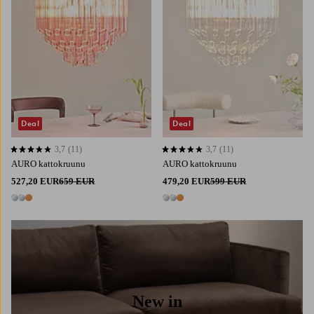
Deal
Deal
3,7
(11)
3,7
(11)
3,7 perustuen 11 arvosanaan
3,7 perustuen 11 arvosanaan
AURO kattokruunu
AURO kattokruunu
527,20 EUR
659 EUR
479,20 EUR
599 EUR
3 värejä
3 värejä
New in