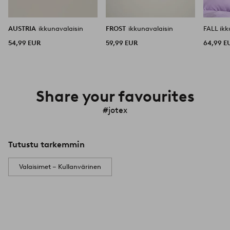
AUSTRIA
ikkunavalaisin
FROST
ikkunavalaisin
FALL ikk
54,99 EUR
59,99 EUR
64,99 E
Share your favourites
#jotex
Tutustu tarkemmin
Valaisimet – Kullanvärinen