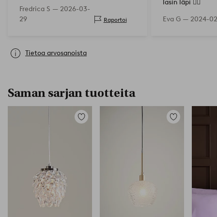
lasin läpi 👍🏼
Fredrica S —
2026-03-
29
Eva G —
2024-0
Raportoi
Tietoa arvosanoista
Saman sarjan tuotteita
Lisää
Lisää
suosikkeihin
suosikkeihin