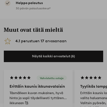
Helppo palautus
30 päivän palautusoikeus*
Muut ovat tätä mieltä
4.1
perustuen
17
arvosanaan
Näytä kaikki arvostelut (6)
Vahvistettu ostaja
Erittäin kaunis ikkunavalaisin
Tyylikäs lamp
Täsmälleen kuvan mukainen, hyvä
Erittäin kaunis l
hinta ja sopii täydellisesti tyttären
valita haluaman
ikkunaan 🥰
Valitsin pyöreän, 