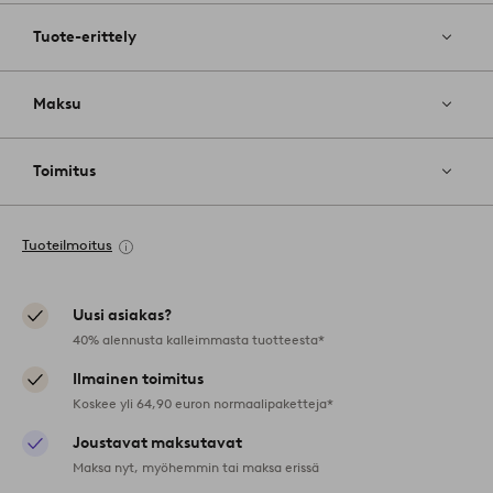
Tuote-erittely
Maksu
Toimitus
Tuoteilmoitus
Uusi asiakas?
40% alennusta kalleimmasta tuotteesta*
Ilmainen toimitus
Koskee yli 64,90 euron normaalipaketteja*
Joustavat maksutavat
Maksa nyt, myöhemmin tai maksa erissä