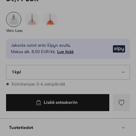
Väri: Lasi
Jaksota ostot eriin Elpyn avulla.
Elpy
Maksa alk. 8,50 EUR/kk.
Lue lisää
1 kpl
Varastossa
Toimitetaan 3-6 arkipäivää
Lisää ostoskoriin
Lisää
suosikkeih
Tuotetiedot