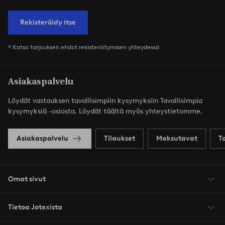
Rekisteröidy itse
* Katso tarjouksen ehdot rekisteröitymisen yhteydessä
Asiakaspalvelu
Löydät vastauksen tavallisimpiin kysymyksiin Tavallisimpia
kysymyksiä -osiosta. Löydät täältä myös yhteystietomme.
Asiakaspalvelu
Tilaukset
Maksutavat
T
Omat sivut
Tietoa Jotexista