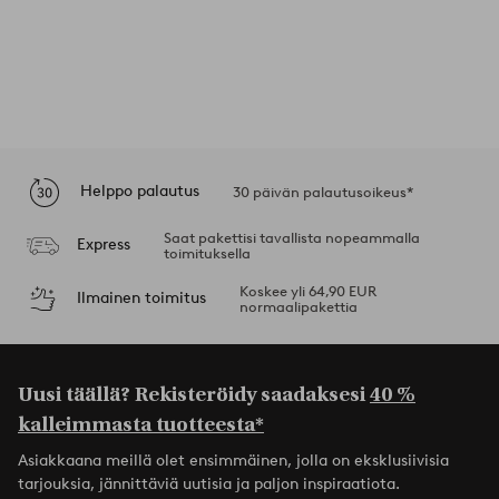
Helppo palautus
30 päivän palautusoikeus*
Saat pakettisi tavallista nopeammalla
Express
toimituksella
Koskee yli 64,90 EUR
Ilmainen toimitus
normaalipakettia
Uusi täällä? Rekisteröidy saadaksesi
40 %
kalleimmasta tuotteesta*
Asiakkaana meillä olet ensimmäinen, jolla on eksklusiivisia
tarjouksia, jännittäviä uutisia ja paljon inspiraatiota.