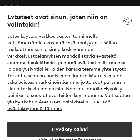
Palvelumme
Evästeet ovat sinun, joten niin on
valintakin!
Ehdot
Jotex käyttää verkkosivuston toiminnalle
Ystävät
välttämättömiä evästeitä sekä analyysin, sisällön
mukauttamisen ja sinua koskevamman
verkkosivustoelämyksen mahdollistavia evästeitä.
Jaamme henkilötiedot ja nämä evästeet niille mainos-
Turvalliset maksut – maksa nyt tai erissä
ja analyysiyhtiöille, joiden kanssa teemme yhteistyötä.
Tarkoituksena on analysoida, kuinka käytät sivustoa,
Haluatko tietää
lisää maksuvaihtoehdoistamme
?
sekä edistää markkinointiamme, jotta saat paremmin
elpy
sinua koskevia mainoksia. Napsauttamalla Hyväksy-
painiketta suostut evästeiden käyttöömme. Voit säätää
yksityiskohtia Asetukset-painikkeella.
Lue lisää
evästekäytännöstämme.
Suomi - Valitse maa
Hyväksy kaikki
Instagram
Facebook