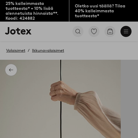
25% kalleimmasta
Oletko uusi täällä? Tilaa
tuotteesta* + 10% lisää
40% kalleimmasta
alennetuista hinnoista**.
tuotteesta*
Koodi: 424882
Jotex-
Siirry
Siirry
logo
merkittyihin
ostoskoriin
–
suosikkituotteisiin
siirry
Valaisimet
Ikkunavalaisimet
aloitussivulle
Takaisin