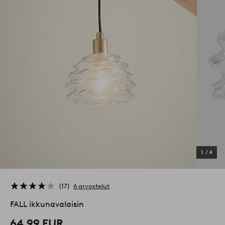
1
/
4
17
6 arvostelut
FALL ikkunavalaisin
64,99 EUR